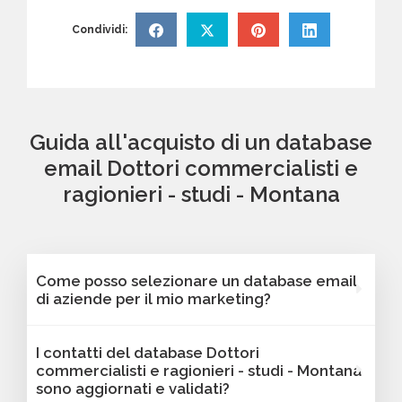
Condividi:
Guida all'acquisto di un database
email Dottori commercialisti e
ragionieri - studi - Montana
Come posso selezionare un database email
di aziende per il mio marketing?
Puoi selezionare e acquistare i database dalla
I contatti del database Dottori
nostra piattaforma Bancomail. Troverai
commercialisti e ragionieri - studi - Montana
contatti B2B verificati di aziende attive Dottori
sono aggiornati e validati?