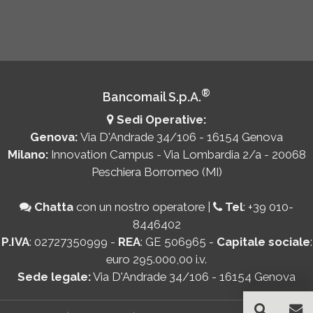
®
Bancomail S.p.A.
Sedi Operative:
Genova:
Via D'Andrade 34/106 - 16154 Genova
Milano:
Innovation Campus - Via Lombardia 2/a - 20068
Peschiera Borromeo (MI)
Chatta
con un nostro operatore
|
Tel
:
+39 010-
8446402
P.IVA
: 02727350999 -
REA
: GE 506965 -
Capitale sociale
:
euro 295.000,00 i.v.
Sede legale:
Via D'Andrade 34/106 - 16154 Genova