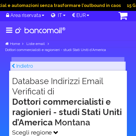
l e automazioni senza trasformare l’outbound in caos
15 Giu 
Area riservata
IT
EUR
Home
Liste email
Dottori commercialisti e ragionieri - studi Stati Uniti d’America
Indietro
Database Indirizzi Email
Verificati di
Dottori commercialisti e
ragionieri - studi Stati Uniti
d’America
Montana
Scegli regione