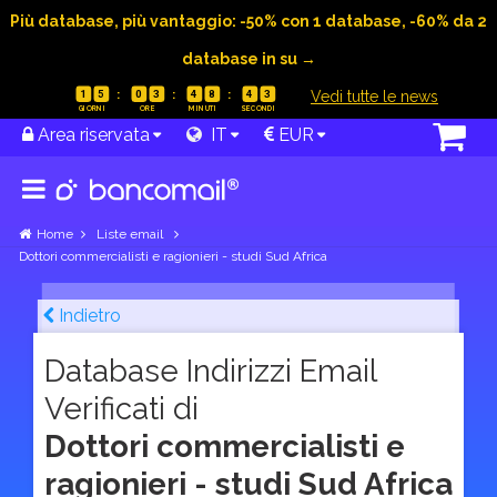
Più database, più vantaggio: -50% con 1 database, -60% da 2
database in su →
|
Vedi tutte le news
1
5
0
3
4
8
4
2
Area riservata
IT
EUR
Home
Liste email
Dottori commercialisti e ragionieri - studi Sud Africa
Indietro
Database Indirizzi Email
Verificati di
Dottori commercialisti e
ragionieri - studi Sud Africa