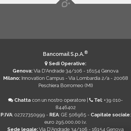
®
Bancomail S.p.A.
Sedi Operative:
Genova:
Via D'Andrade 34/106 - 16154 Genova
Milano:
Innovation Campus - Via Lombardia 2/a - 20068
Peschiera Borromeo (MI)
Chatta
con un nostro operatore
|
Tel
:
+39 010-
8446402
P.IVA
: 02727350999 -
REA
: GE 506965 -
Capitale sociale
:
euro 295.000,00 i.v.
Sede legale:
Via D'Andrade 34/106 - 16154 Genova