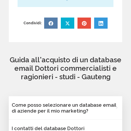
Condividi:
Guida all'acquisto di un database
email Dottori commercialisti e
ragionieri - studi - Gauteng
Come posso selezionare un database email
di aziende per il mio marketing?
Puoi selezionare e acquistare i database dalla
I contatti del database Dottori
nostra piattaforma Bancomail. Troverai