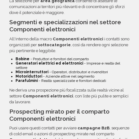
La selezione per
area geografica
consente di adattare le
comunicazioni ai territori più rilevanti e di concentrare gli sforzi
dove il potenziale è maggiore.
Segmenti e specializzazioni nel settore
Componenti elettronici
All'interno della macro
Componenti elettronici
i contatti sono
organizzati per
sottocategorie
, così da rendere ogni selezione
più pertinente e leggibile.
Bobine
- Produttori e fornitori del comparto
Generatori elettrici ed elettronici
- Imprese e realtà del
settore
Microinterruttori
- Operatori, distributori e rivenditori
Motoriduttori
- Aziende attive nel segmento
Parafulmini
- Realtà specializzate e fornitori dedicati
Ne deriva una prospezione più focalizzata sulle realtà vicine al
settore
Componenti elettronici
, con liste più pulite e semplici
da lavorare.
Prospecting mirato per il comparto
Componenti elettronici
Puoi usare questi contatti per avviare
campagne B2B
, sequenze
di cold email o azioni di prospecting mirate nel comparto