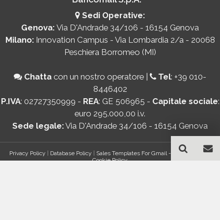
Sedi Operative:
Genova:
Via D'Andrade 34/106 - 16154 Genova
Milano:
Innovation Campus - Via Lombardia 2/a - 20068
Peschiera Borromeo (MI)
Chatta
con un nostro operatore
|
Tel
:
+39 010-
8446402
P.IVA
: 02727350999 -
REA
: GE 506965 -
Capitale sociale
:
euro 295.000,00 i.v.
Sede legale:
Via D'Andrade 34/106 - 16154 Genova
Privacy Policy
|
Database Policy
|
Sales Templates For Gmail - AddOn Policy
|
Cookie Policy
®
© Copyright 2026 Bancomail