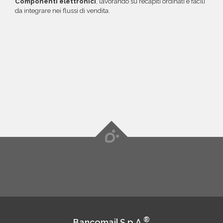
Componenti elettronici
, lavorando su recapiti ordinati e facili
da integrare nei flussi di vendita.
®
Bancomail S.p.A.