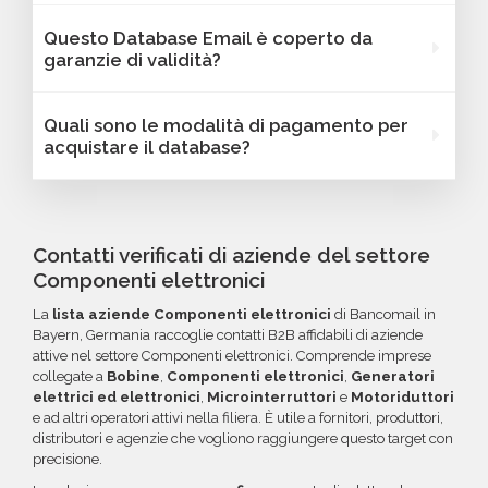
variano in base al database selezionato: potrai
Assolutamente sì. I database Bancomail
Questo Database Email è coperto da
trovare dati come fatturato, numero di
Componenti elettronici - Bayern possono
garanzie di validità?
dipendenti, link ai profili social e altre
essere filtrati in base a parametri strategici
caratteristiche specifiche utili per segmentare
come localizzazione (città, provincia, regione,
Sì, Bancomail offre una garanzia di qualità sui
Quali sono le modalità di pagamento per
e personalizzare le tue campagne B2B.
CAP), numero di dipendenti, fatturato, forma
database email Componenti elettronici -
acquistare il database?
giuridica o altri criteri specifici. Se online non
Bayern. Se riscontri indirizzi email non validi
trovi la configurazione che cerchi, contatta il
entro 60 giorni dall'acquisto, potrai richiedere
Puoi completare l'acquisto in tutta sicurezza
nostro reparto Commerciale: ti aiuteremo a
un rimborso o un credito da utilizzare per
tramite bonifico o carta di credito, utilizzando
costruire il target perfetto per la tua
futuri acquisti. La garanzia copre tutti gli errori
i circuiti protetti Banca Sella e PayPal. Inoltre,
Contatti verificati di aziende del settore
campagna.
come email inesistenti o DNS errati.
per acquisti voluminosi, è possibile acquistare
Componenti elettronici
crediti da utilizzare su più ordini. Contattaci per
La
lista aziende Componenti elettronici
di Bancomail in
maggiori informazioni su come sfruttare
Bayern, Germania raccoglie contatti B2B affidabili di aziende
questa opzione.
attive nel settore Componenti elettronici. Comprende imprese
collegate a
Bobine
,
Componenti elettronici
,
Generatori
elettrici ed elettronici
,
Microinterruttori
e
Motoriduttori
e ad altri operatori attivi nella filiera. È utile a fornitori, produttori,
distributori e agenzie che vogliono raggiungere questo target con
precisione.