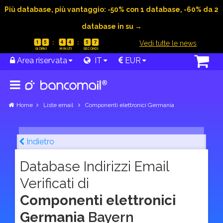
Più database, più vantaggio: -50% con 1 database, -60% da 2
database in su →
|
Vedi tutte le news
1
5
4
4
5
6
Area riservata
IT
EUR
Home
Liste email
Componenti elettronici Germania
Indietro
Database Indirizzi Email
Verificati di
Componenti elettronici
Germania
Bayern