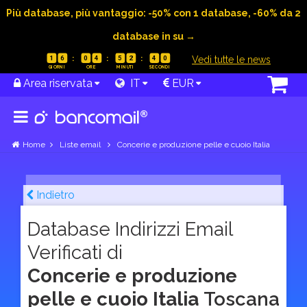
Più database, più vantaggio: -50% con 1 database, -60% da 2
database in su →
|
Vedi tutte le news
1
6
0
4
5
2
3
9
Area riservata
IT
EUR
Home
Liste email
Concerie e produzione pelle e cuoio Italia
Indietro
Database Indirizzi Email
Verificati di
Concerie e produzione
pelle e cuoio Italia
Toscana