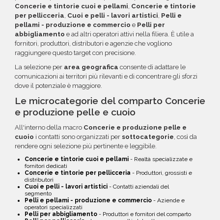
Concerie e tintorie cuoi e pellami
,
Concerie e tintorie
per pellicceria
,
Cuoi e pelli - lavori artistici
,
Pelli e
pellami - produzione e commercio
e
Pelli per
abbigliamento
e ad altri operatori attivi nella filiera. È utile a
fornitori, produttori, distributori e agenzie che vogliono
raggiungere questo target con precisione.
La selezione per
area geografica
consente di adattare le
comunicazioni ai territori più rilevanti e di concentrare gli sforzi
dove il potenziale è maggiore.
Le microcategorie del comparto Concerie
e produzione pelle e cuoio
All'interno della macro
Concerie e produzione pelle e
cuoio
i contatti sono organizzati per
sottocategorie
, così da
rendere ogni selezione più pertinente e leggibile.
Concerie e tintorie cuoi e pellami
- Realtà specializzate e
fornitori dedicati
Concerie e tintorie per pellicceria
- Produttori, grossisti e
distributori
Cuoi e pelli - lavori artistici
- Contatti aziendali del
segmento
Pelli e pellami - produzione e commercio
- Aziende e
operatori specializzati
Pelli per abbigliamento
- Produttori e fornitori del comparto