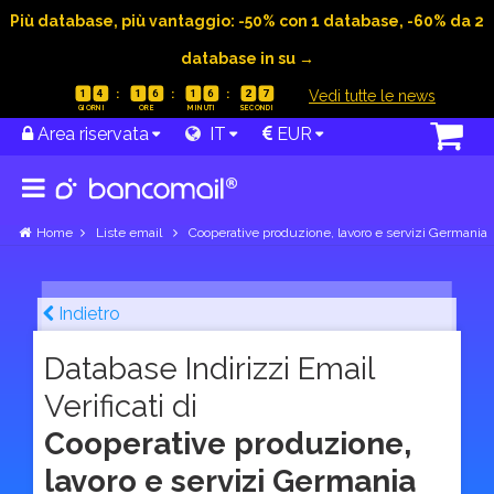
Più database, più vantaggio: -50% con 1 database, -60% da 2
database in su →
|
Vedi tutte le news
1
4
1
6
1
6
2
6
Area riservata
IT
EUR
Home
Liste email
Cooperative produzione, lavoro e servizi Germania
Indietro
Database Indirizzi Email
Verificati di
Cooperative produzione,
lavoro e servizi Germania