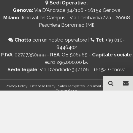
Sedi Operative:
Genova:
Via D'Andrade 34/106 - 16154 Genova
Milano:
Innovation Campus - Via Lombardia 2/a - 20068
Peschiera Borromeo (MI)
Chatta
con un nostro operatore
|
Tel
:
+39 010-
8446402
P.IVA
: 02727350999 -
REA
: GE 506965 -
Capitale sociale
:
euro 295.000,00 i.v.
Sede legale:
Via D'Andrade 34/106 - 16154 Genova
Privacy Policy
|
Database Policy
|
Sales Templates For Gmail - AddOn Policy
|
Cookie Policy
®
© Copyright 2026 Bancomail