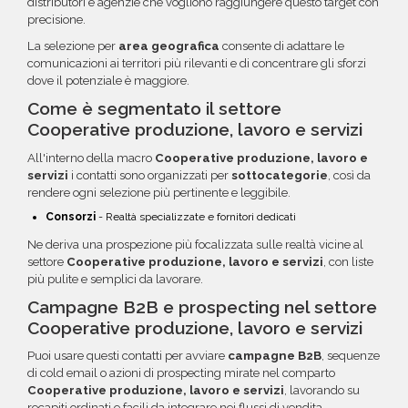
distributori e agenzie che vogliono raggiungere questo target con
precisione.
La selezione per
area geografica
consente di adattare le
comunicazioni ai territori più rilevanti e di concentrare gli sforzi
dove il potenziale è maggiore.
Come è segmentato il settore
Cooperative produzione, lavoro e servizi
All'interno della macro
Cooperative produzione, lavoro e
servizi
i contatti sono organizzati per
sottocategorie
, così da
rendere ogni selezione più pertinente e leggibile.
Consorzi
- Realtà specializzate e fornitori dedicati
Ne deriva una prospezione più focalizzata sulle realtà vicine al
settore
Cooperative produzione, lavoro e servizi
, con liste
più pulite e semplici da lavorare.
Campagne B2B e prospecting nel settore
Cooperative produzione, lavoro e servizi
Puoi usare questi contatti per avviare
campagne B2B
, sequenze
di cold email o azioni di prospecting mirate nel comparto
Cooperative produzione, lavoro e servizi
, lavorando su
recapiti ordinati e facili da integrare nei flussi di vendita.