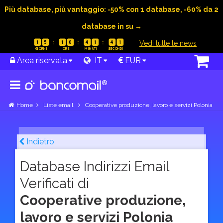
Più database, più vantaggio: -50% con 1 database, -60% da 2
database in su →
|
Vedi tutte le news
1
5
1
0
4
1
4
0
Area riservata
IT
EUR
Home
Liste email
Cooperative produzione, lavoro e servizi Polonia
Indietro
Database Indirizzi Email
Verificati di
Cooperative produzione,
lavoro e servizi Polonia