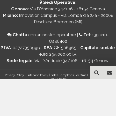
Sedi Operative:
Genova:
Via D'Andrade 34/106 - 16154 Genova
Milano:
Innovation Campus - Via Lombardia 2/a - 20068
Peschiera Borromeo (MI)
Chatta
con un nostro operatore
|
Tel
:
+39 010-
8446402
P.IVA
: 02727350999 -
REA
: GE 506965 -
Capitale sociale
:
euro 295.000,00 i.v.
Sede legale:
Via D'Andrade 34/106 - 16154 Genova
Privacy Policy
|
Database Policy
|
Sales Templates For Gmail - AddOn Policy
|
Cookie Policy
®
© Copyright 2026 Bancomail