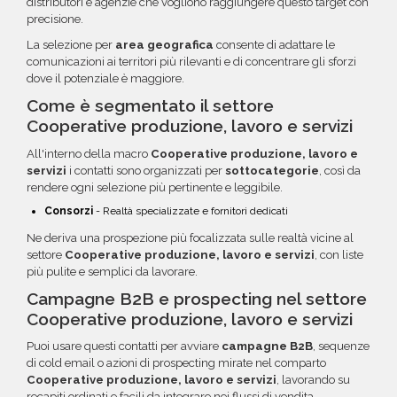
distributori e agenzie che vogliono raggiungere questo target con
precisione.
La selezione per
area geografica
consente di adattare le
comunicazioni ai territori più rilevanti e di concentrare gli sforzi
dove il potenziale è maggiore.
Come è segmentato il settore
Cooperative produzione, lavoro e servizi
All'interno della macro
Cooperative produzione, lavoro e
servizi
i contatti sono organizzati per
sottocategorie
, così da
rendere ogni selezione più pertinente e leggibile.
Consorzi
- Realtà specializzate e fornitori dedicati
Ne deriva una prospezione più focalizzata sulle realtà vicine al
settore
Cooperative produzione, lavoro e servizi
, con liste
più pulite e semplici da lavorare.
Campagne B2B e prospecting nel settore
Cooperative produzione, lavoro e servizi
Puoi usare questi contatti per avviare
campagne B2B
, sequenze
di cold email o azioni di prospecting mirate nel comparto
Cooperative produzione, lavoro e servizi
, lavorando su
recapiti ordinati e facili da integrare nei flussi di vendita.