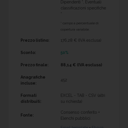
Dipendenti *, Eventuali
classificazioni specifiche
*
* campo a percentuale di
copertura variabile.
Prezzo listino:
176,28 €
(IVA esclusa)
Sconto:
50%
Prezzo finale:
88,14 €
(IVA esclusa)
Anagrafiche
452
incluse:
Formati
EXCEL - TAB - CSV (altri
distribuiti:
su richiesta)
Consenso conferito +
Fonte:
Elenchi pubblici
Email template
+
Ebook