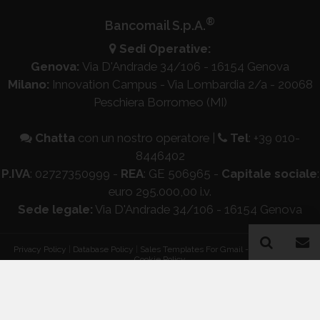
®
Bancomail S.p.A.
Sedi Operative:
Genova:
Via D'Andrade 34/106 - 16154 Genova
Milano:
Innovation Campus - Via Lombardia 2/a - 20068
Peschiera Borromeo (MI)
Chatta
con un nostro operatore
|
Tel
:
+39 010-
8446402
P.IVA
: 02727350999 -
REA
: GE 506965 -
Capitale sociale
:
euro 295.000,00 i.v.
Sede legale:
Via D'Andrade 34/106 - 16154 Genova
Privacy Policy
|
Database Policy
|
Sales Templates For Gmail - AddOn Policy
|
Cookie Policy
®
© Copyright 2026 Bancomail