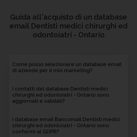
Guida all'acquisto di un database
email Dentisti medici chirurghi ed
odontoiatri - Ontario
Come posso selezionare un database email
di aziende per il mio marketing?
Puoi selezionare e acquistare i database dalla
I contatti del database Dentisti medici
nostra piattaforma Bancomail. Troverai
chirurghi ed odontoiatri - Ontario sono
contatti B2B verificati di aziende attive
aggiornati e validati?
Dentisti medici chirurghi ed odontoiatri -
Ontario. Tutti i contatti includono l'indirizzo
Sì, Bancomail garantisce che tutti i contatti
I database email Bancomail Dentisti medici
email e sono filtrabili per area geografica,
includano email attive e aggiornate. I nostri
chirurghi ed odontoiatri - Ontario sono
settore, dimensione aziendale e altri criteri utili
database vengono sottoposti a verifiche
conformi al GDPR?
per il tuo marketing.
regolari per offrire solo contatti affidabili,