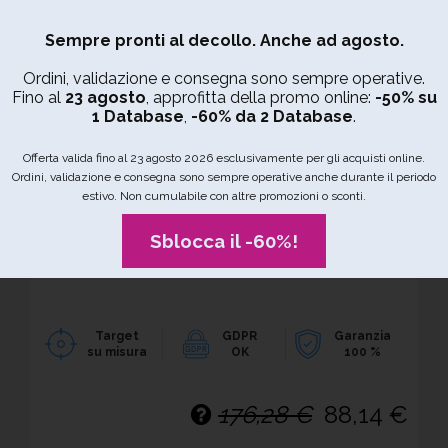
452 Anagrafiche
Sempre pronti al decollo. Anche ad agosto.
Ordini, validazione e consegna sono sempre operative.
Fino al
23 agosto
, approfitta della promo online:
-50% su
Questo database contiene 452
1 Database
,
-60% da 2 Database
.
anagrafiche aziendali complete,
Offerta valida fino al 23 agosto 2026 esclusivamente per gli acquisti online.
uniche e sempre comprensive di
Ordini, validazione e consegna sono sempre operative anche durante il periodo
indirizzo email. Vengono ceduti a
estivo. Non cumulabile con altre promozioni o sconti.
titolo definitivo, unitamente alle
garanzie contrattuali di privacy e
Sblocca il -60%!
validità dei dati.
Target
GDPR
Garanzia
su misura
OK
100 %
176,28 €
88,14 €