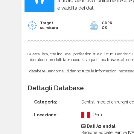
a titolo definitivo, unitamente alle
e validità dei dati.
Target
GDPR
su misura
OK
Questa lista, che include i professionisti e gli studi Dentistic
laboratorio, prodotti farmaceutici a quelli più trasversali com
I database Bancomail ti danno tutte le informazioni necessarie
Dettagli Database
Categoria:
Dentisti medici chirurghi ed
Locazione:
Perù
Dati Aziendali
:
Ragione Sociale, Partiva IVA 