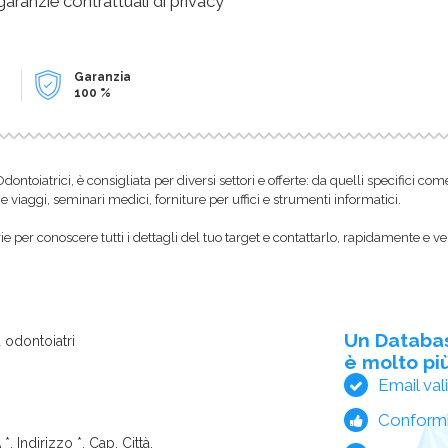
 garanzie contrattuali di privacy
Garanzia
100 %
i Odontoiatrici, è consigliata per diversi settori e offerte: da quelli specifici 
e viaggi, seminari medici, forniture per uffici e strumenti informatici.
 per conoscere tutti i dettagli del tuo target e contattarlo, rapidamente e ve
Un Databa
 odontoiatri
è molto più
Email val
Conform
*, Indirizzo *, Cap, Città,