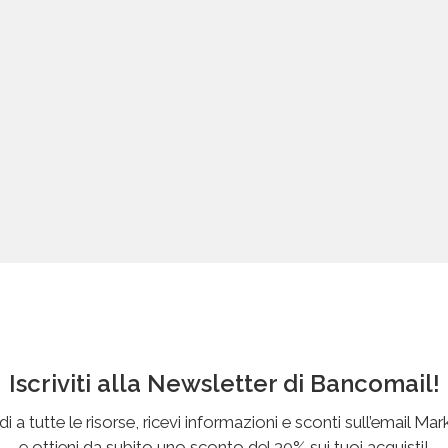
Iscriviti alla Newsletter di Bancomail!
i a tutte le risorse, ricevi informazioni e sconti sull’email Mar
e ottieni da subito uno sconto del 30% sui tuoi acquisti!