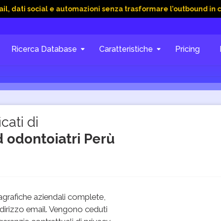
ocial e automazioni senza trasformare l’outbound in caos
15
Ricerca Database
Caratteristiche
Pricing
cati di
d odontoiatri Perù
grafiche aziendali complete,
dirizzo email. Vengono ceduti