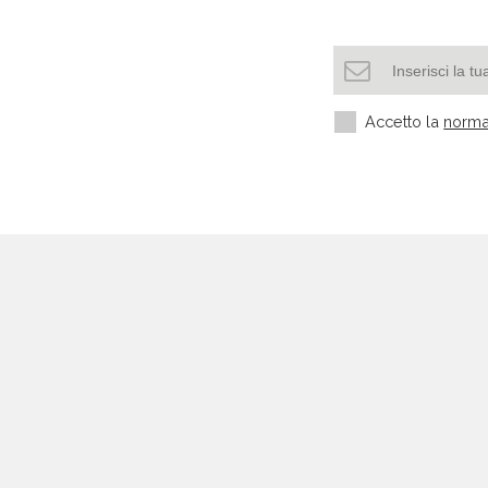
Accetto la
norma
Settori più richiesti
Settore manifatturiero