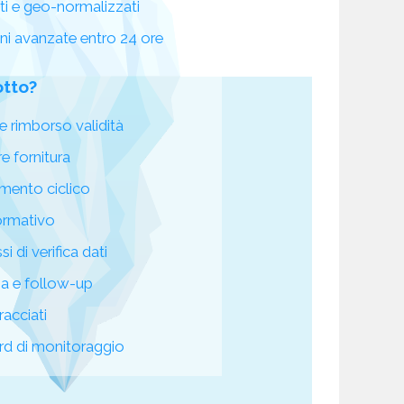
ati e geo-normalizzati
oni avanzate entro 24 ore
otto?
e rimborso validità
re fornitura
mento ciclico
ormativo
i di verifica dati
za e follow-up
racciati
d di monitoraggio