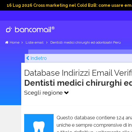
g 2026 Cross marketing nel Cold B2B: come usare email, dati s
Home
Liste email
Dentisti medici chirurghi ed odontoiatri Perù
Indietro
Database Indirizzi Email Verifi
Dentisti medici chirurghi e
Scegli regione
Questo database contiene 124 ana
uniche e sempre comprensive di in