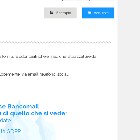
Esempio
Acquista
come forniture odontoiatriche e mediche, attrazzature da
locemente, via email, telefono, social.
se Bancomail
 di quello che si vede:
idate
ità GDPR