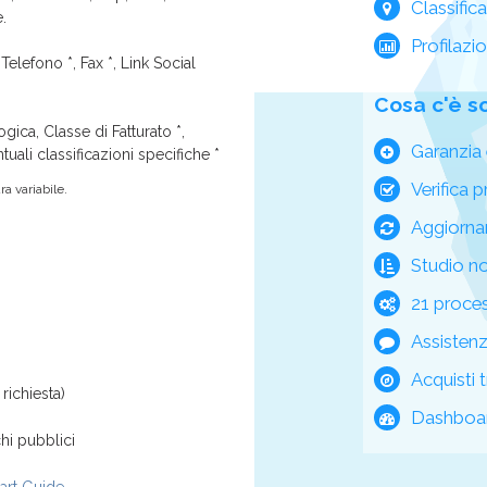
Classific
e.
Profilazi
Telefono *, Fax *, Link Social
Cosa c'è s
ica, Classe di Fatturato *,
Garanzia 
tuali classificazioni specifiche *
Verifica p
a variabile.
Aggiorna
Studio n
21 process
Assisten
Acquisti t
richiesta)
Dashboar
hi pubblici