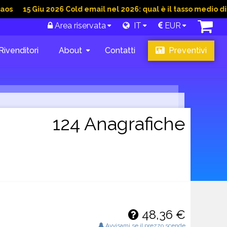
 Giu 2026 Cold email nel 2026: qual è il tasso medio di convers
Area riservata
IT
EUR
Rivenditori
About
Contatti
Preventivi
124 Anagrafiche
48,36 €
Avvisami se il prezzo scende