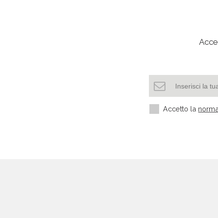
Acced
Accetto la
norma