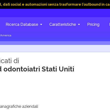
ial e automazioni senza trasformare l’outbound in caos
15 G
Ricerca Database
Caratteristiche
Pricing
d’America
cati di
 odontoiatri Stati Uniti
nagrafiche aziendali