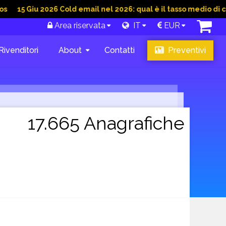
iu 2026 Cold email nel 2026: qual è il tasso medio di conversio
Area riservata
IT
EUR
Rivenditori
About
Contatti
Preventivi
17.665 Anagrafiche