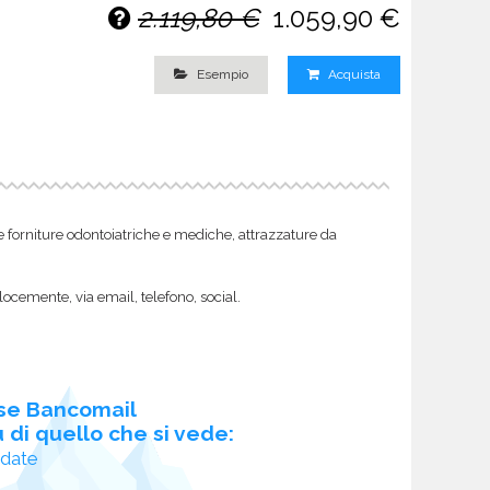
2.119,80 €
1.059,90 €
Esempio
Acquista
come forniture odontoiatriche e mediche, attrazzature da
locemente, via email, telefono, social.
se Bancomail
 di quello che si vede:
idate