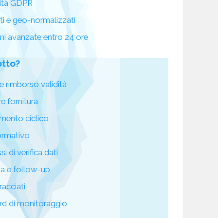
ità GDPR
ati e geo-normalizzati
oni avanzate entro 24 ore
otto?
e rimborso validità
re fornitura
mento ciclico
ormativo
i di verifica dati
za e follow-up
racciati
d di monitoraggio