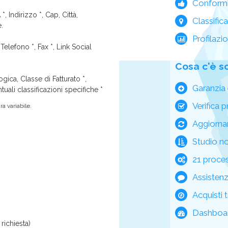
Conform
*, Indirizzo *, Cap, Città,
Classific
e.
Profilazi
Telefono *, Fax *, Link Social
Cosa c'è s
ica, Classe di Fatturato *,
Garanzia 
tuali classificazioni specifiche *
Verifica p
a variabile.
Aggiorna
Studio n
21 process
Assisten
Acquisti t
Dashboar
richiesta)