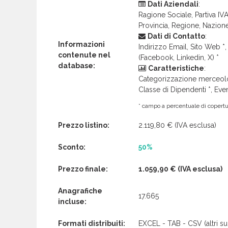
Dati Aziendali
:
Ragione Sociale, Partiva IVA 
Provincia, Regione, Nazion
Dati di Contatto
:
Informazioni
Indirizzo Email, Sito Web *, 
contenute nel
(Facebook, Linkedin, X) *
database:
Caratteristiche
:
Categorizzazione merceolog
Classe di Dipendenti *, Even
* campo a percentuale di copertur
Prezzo listino:
2.119,80 €
(IVA esclusa)
Sconto:
50%
Prezzo finale:
1.059,90 €
(IVA esclusa)
Anagrafiche
17.665
incluse:
Formati distribuiti:
EXCEL - TAB - CSV (altri su 