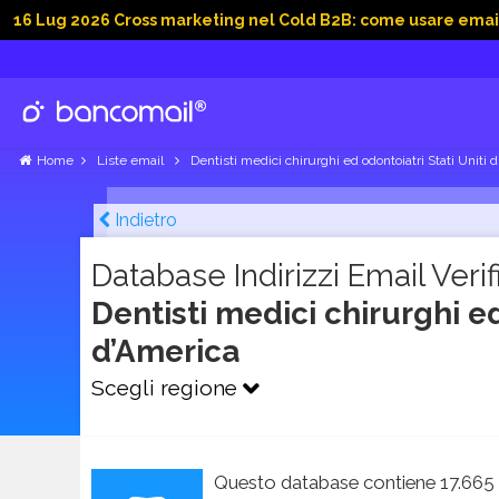
2026 Cross marketing nel Cold B2B: come usare email, dati soc
Home
Liste email
Dentisti medici chirurghi ed odontoiatri Stati Uniti 
Indietro
Database Indirizzi Email Verifi
Dentisti medici chirurghi ed
d’America
Scegli regione
Questo database contiene 17.665 a