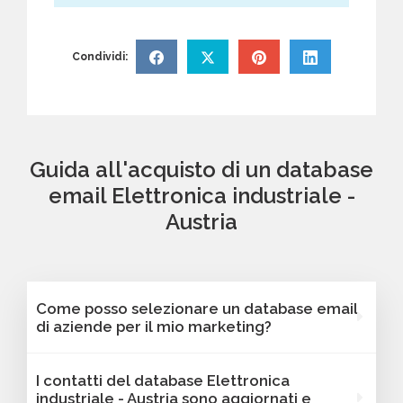
Condividi:
Guida all'acquisto di un database
email Elettronica industriale -
Austria
Come posso selezionare un database email
di aziende per il mio marketing?
Puoi selezionare e acquistare i database dalla
I contatti del database Elettronica
nostra piattaforma Bancomail. Troverai
industriale - Austria sono aggiornati e