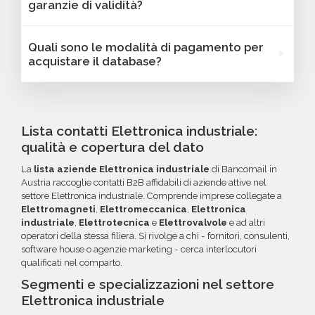
garanzie di validità?
dipendenti, link ai profili social e altre
essere filtrati in base a parametri strategici
caratteristiche specifiche utili per segmentare
come localizzazione (città, provincia, regione,
Sì, Bancomail offre una garanzia di qualità sui
Quali sono le modalità di pagamento per
e personalizzare le tue campagne B2B.
CAP), numero di dipendenti, fatturato, forma
database email Elettronica industriale -
acquistare il database?
giuridica o altri criteri specifici. Se online non
Austria. Se riscontri indirizzi email non validi
trovi la configurazione che cerchi, contatta il
entro 60 giorni dall'acquisto, potrai richiedere
Puoi completare l'acquisto in tutta sicurezza
nostro reparto Commerciale: ti aiuteremo a
un rimborso o un credito da utilizzare per
tramite bonifico o carta di credito, utilizzando
costruire il target perfetto per la tua
futuri acquisti. La garanzia copre tutti gli errori
i circuiti protetti Banca Sella e PayPal. Inoltre,
Lista contatti Elettronica industriale:
campagna.
come email inesistenti o DNS errati.
per acquisti voluminosi, è possibile acquistare
qualità e copertura del dato
crediti da utilizzare su più ordini. Contattaci per
La
lista aziende Elettronica industriale
di Bancomail in
maggiori informazioni su come sfruttare
Austria raccoglie contatti B2B affidabili di aziende attive nel
questa opzione.
settore Elettronica industriale. Comprende imprese collegate a
Elettromagneti
,
Elettromeccanica
,
Elettronica
industriale
,
Elettrotecnica
e
Elettrovalvole
e ad altri
operatori della stessa filiera. Si rivolge a chi - fornitori, consulenti,
software house o agenzie marketing - cerca interlocutori
qualificati nel comparto.
Segmenti e specializzazioni nel settore
Elettronica industriale