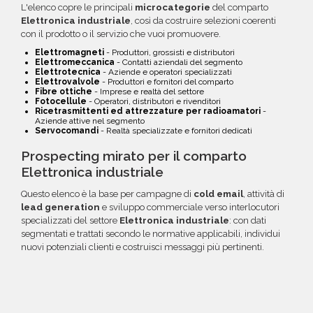
L'elenco copre le principali
microcategorie
del comparto
Elettronica industriale
, così da costruire selezioni coerenti
con il prodotto o il servizio che vuoi promuovere.
Elettromagneti
- Produttori, grossisti e distributori
Elettromeccanica
- Contatti aziendali del segmento
Elettrotecnica
- Aziende e operatori specializzati
Elettrovalvole
- Produttori e fornitori del comparto
Fibre ottiche
- Imprese e realtà del settore
Fotocellule
- Operatori, distributori e rivenditori
Ricetrasmittenti ed attrezzature per radioamatori
-
Aziende attive nel segmento
Servocomandi
- Realtà specializzate e fornitori dedicati
Prospecting mirato per il comparto
Elettronica industriale
Questo elenco è la base per campagne di
cold email
, attività di
lead generation
e sviluppo commerciale verso interlocutori
specializzati del settore
Elettronica industriale
: con dati
segmentati e trattati secondo le normative applicabili, individui
nuovi potenziali clienti e costruisci messaggi più pertinenti.