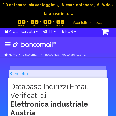
Più database, più vantaggio: -50% con 1 database, -60% da 2
database in su →
|
Vedi tutte le news
1
6
0
2
4
4
2
1
Area riservata
IT
EUR
Home
Liste email
Elettronica industriale Austria
Indietro
Database Indirizzi Email
Verificati di
Elettronica industriale
Austria