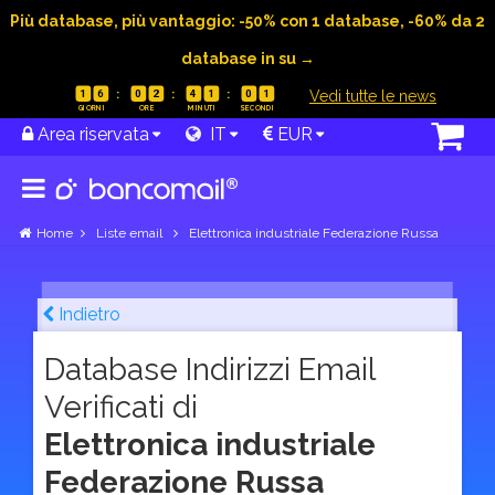
Più database, più vantaggio: -50% con 1 database, -60% da 2
database in su →
|
Vedi tutte le news
1
6
0
2
4
1
0
0
Area riservata
IT
EUR
Home
Liste email
Elettronica industriale Federazione Russa
Indietro
Database Indirizzi Email
Verificati di
Elettronica industriale
Federazione Russa