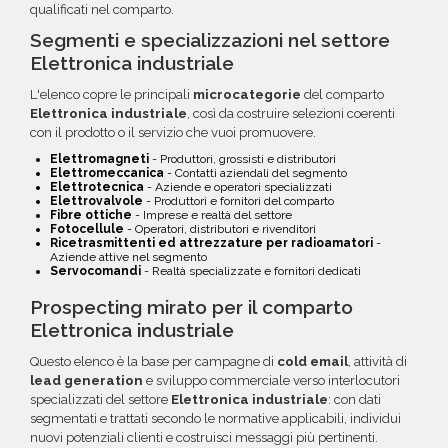
qualificati nel comparto.
Segmenti e specializzazioni nel settore
Elettronica industriale
L'elenco copre le principali
microcategorie
del comparto
Elettronica industriale
, così da costruire selezioni coerenti
con il prodotto o il servizio che vuoi promuovere.
Elettromagneti
- Produttori, grossisti e distributori
Elettromeccanica
- Contatti aziendali del segmento
Elettrotecnica
- Aziende e operatori specializzati
Elettrovalvole
- Produttori e fornitori del comparto
Fibre ottiche
- Imprese e realtà del settore
Fotocellule
- Operatori, distributori e rivenditori
Ricetrasmittenti ed attrezzature per radioamatori
-
Aziende attive nel segmento
Servocomandi
- Realtà specializzate e fornitori dedicati
Prospecting mirato per il comparto
Elettronica industriale
Questo elenco è la base per campagne di
cold email
, attività di
lead generation
e sviluppo commerciale verso interlocutori
specializzati del settore
Elettronica industriale
: con dati
segmentati e trattati secondo le normative applicabili, individui
nuovi potenziali clienti e costruisci messaggi più pertinenti.