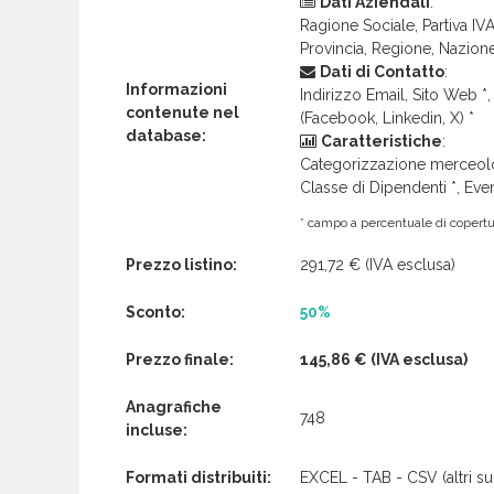
Dati Aziendali
:
Ragione Sociale, Partiva IVA 
Provincia, Regione, Nazion
Dati di Contatto
:
Informazioni
Indirizzo Email, Sito Web *, 
contenute nel
(Facebook, Linkedin, X) *
database:
Caratteristiche
:
Categorizzazione merceolog
Classe di Dipendenti *, Even
* campo a percentuale di copertur
Prezzo listino:
291,72 €
(IVA esclusa)
Sconto:
50%
Prezzo finale:
145,86 €
(IVA esclusa)
Anagrafiche
748
incluse:
Formati distribuiti:
EXCEL - TAB - CSV (altri su 