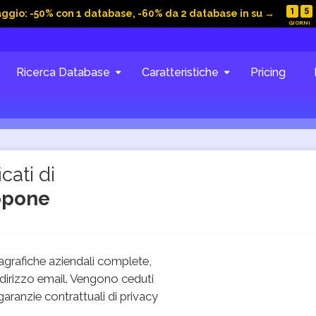
1
5
aggio: -50% con 1 database, -60% da 2 database in su →
Ricerca Database
Caratteristiche
Pricing
cati di
appone
grafiche aziendali complete,
dirizzo email. Vengono ceduti
 garanzie contrattuali di privacy