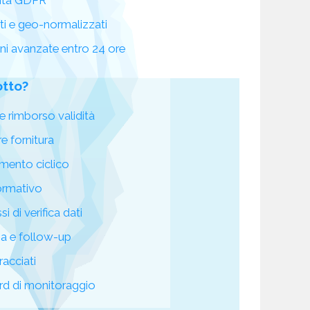
ati e geo-normalizzati
oni avanzate entro 24 ore
otto?
e rimborso validità
re fornitura
mento ciclico
ormativo
i di verifica dati
za e follow-up
racciati
d di monitoraggio