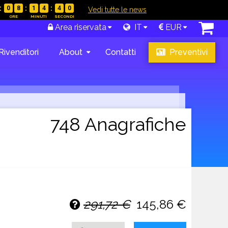
0
8
1
4
3
9
|
Vedi tutte le news
Area riservata
IT
EUR
Rivenditori
About
Contatti
Preventivi
748 Anagrafiche
291,72 €
145,86 €