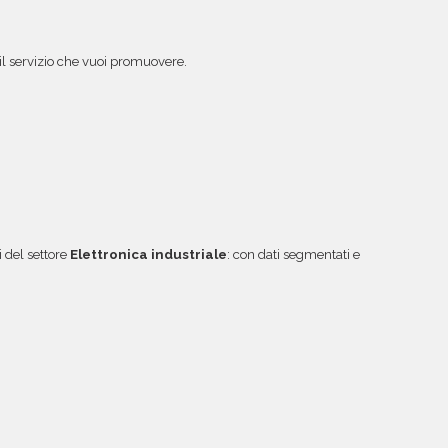
o il servizio che vuoi promuovere.
 del settore
Elettronica industriale
: con dati segmentati e