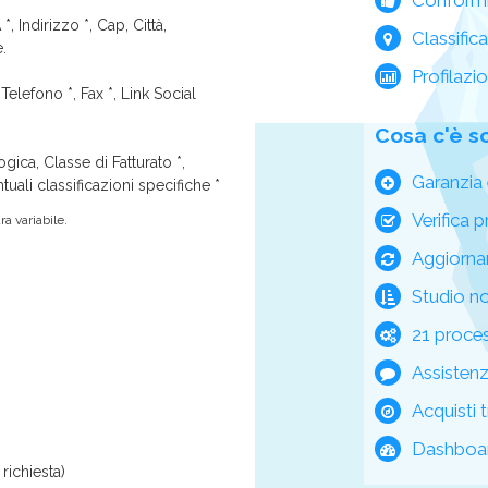
*, Indirizzo *, Cap, Città,
Classific
e.
Profilazi
Telefono *, Fax *, Link Social
Cosa c'è s
ica, Classe di Fatturato *,
Garanzia 
tuali classificazioni specifiche *
Verifica p
a variabile.
Aggiorna
Studio n
21 process
Assisten
Acquisti t
Dashboar
richiesta)