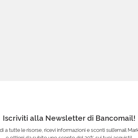
Iscriviti alla Newsletter di Bancomail!
i a tutte le risorse, ricevi informazioni e sconti sull’email Mar
e ottieni da subito uno sconto del 30% sui tuoi acquisti!