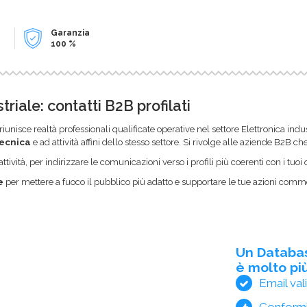
Garanzia
100 %
riale: contatti B2B profilati
iunisce realtà professionali qualificate operative nel settore Elettronica ind
tecnica
e ad attività affini dello stesso settore. Si rivolge alle aziende B2B 
ttività, per indirizzare le comunicazioni verso i profili più coerenti con i tuoi o
e
per mettere a fuoco il pubblico più adatto e supportare le tue azioni commer
Un Databa
è molto più
Email val
Conform