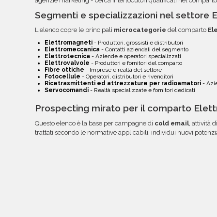
agenzie marketing - cerca interlocutori qualificati nel comparto
Segmenti e specializzazioni nel settore E
L'elenco copre le principali
microcategorie
del comparto
El
Elettromagneti
- Produttori, grossisti e distributori
Elettromeccanica
- Contatti aziendali del segmento
Elettrotecnica
- Aziende e operatori specializzati
Elettrovalvole
- Produttori e fornitori del comparto
Fibre ottiche
- Imprese e realtà del settore
Fotocellule
- Operatori, distributori e rivenditori
Ricetrasmittenti ed attrezzature per radioamatori
- Azi
Servocomandi
- Realtà specializzate e fornitori dedicati
Prospecting mirato per il comparto Elett
Questo elenco è la base per campagne di
cold email
, attività d
trattati secondo le normative applicabili, individui nuovi potenzia