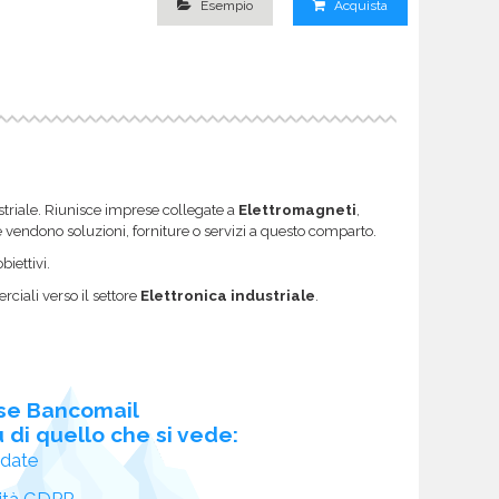
Esempio
Acquista
ustriale. Riunisce imprese collegate a
Elettromagneti
,
che vendono soluzioni, forniture o servizi a questo comparto.
biettivi.
ciali verso il settore
Elettronica industriale
.
se Bancomail
 di quello che si vede:
idate
ità GDPR