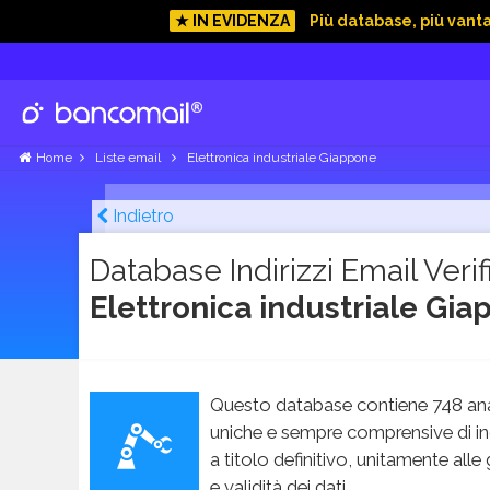
★ IN EVIDENZA
Più database, più vant
Home
Liste email
Elettronica industriale Giappone
Indietro
Database Indirizzi Email Verifi
Elettronica industriale Gi
Questo database contiene 748 ana
uniche e sempre comprensive di in
a titolo definitivo, unitamente alle
e validità dei dati.