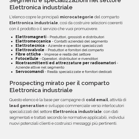
Segmenti e specializzazioni nel settore
Elettronica industriale
L'elenco copre le principali
microcategorie
del comparto
Elettronica industriale
, così da costruire selezioni coerenti
con il prodotto o il servizio che vuoi promuovere.
Elettromagneti
- Produttori, grossisti e distributori
Elettromeccanica
- Contatti aziendali del segmento
Elettrotecnica
- Aziende e operatori specializzati
Elettrovalvole
- Produttori e fornitori del comparto
Fibre ottiche
- Imprese e realtà del settore
Fotocellule
- Operatori, distributori e rivenditori
Ricetrasmittenti ed attrezzature per radioamatori
-
Aziende attive nel segmento
Servocomandi
- Realtà specializzate e fornitori dedicati
Prospecting mirato per il comparto
Elettronica industriale
Questo elenco è la base per campagne di
cold email
, attività di
lead generation
e sviluppo commerciale verso interlocutori
specializzati del settore
Elettronica industriale
: con dati
segmentati e trattati secondo le normative applicabili, individui
nuovi potenziali clienti e costruisci messaggi più pertinenti.