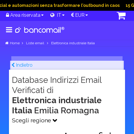
 e automazioni senza trasformare l’outbound in caos
15 Giu 
Area riservata
IT
EUR
Home
Liste email
Elettronica industriale Italia
Indietro
Database Indirizzi Email
Verificati di
Elettronica industriale
Italia
Emilia Romagna
Scegli regione