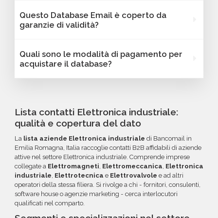
variano in base al database selezionato: potrai
Assolutamente sì. I database Bancomail
Questo Database Email è coperto da
trovare dati come fatturato, numero di
Elettronica industriale - Emilia Romagna
garanzie di validità?
dipendenti, link ai profili social e altre
possono essere filtrati in base a parametri
caratteristiche specifiche utili per segmentare
strategici come localizzazione (città,
Sì, Bancomail offre una garanzia di qualità sui
Quali sono le modalità di pagamento per
e personalizzare le tue campagne B2B.
provincia, regione, CAP), numero di
database email Elettronica industriale - Emilia
acquistare il database?
dipendenti, fatturato, forma giuridica o altri
Romagna. Se riscontri indirizzi email non validi
criteri specifici. Se online non trovi la
entro 60 giorni dall'acquisto, potrai richiedere
Puoi completare l'acquisto in tutta sicurezza
configurazione che cerchi, contatta il nostro
un rimborso o un credito da utilizzare per
tramite bonifico o carta di credito, utilizzando
reparto Commerciale: ti aiuteremo a costruire
futuri acquisti. La garanzia copre tutti gli errori
i circuiti protetti Banca Sella e PayPal. Inoltre,
Lista contatti Elettronica industriale:
il target perfetto per la tua campagna.
come email inesistenti o DNS errati.
per acquisti voluminosi, è possibile acquistare
qualità e copertura del dato
crediti da utilizzare su più ordini. Contattaci per
La
lista aziende Elettronica industriale
di Bancomail in
maggiori informazioni su come sfruttare
Emilia Romagna, Italia raccoglie contatti B2B affidabili di aziende
questa opzione.
attive nel settore Elettronica industriale. Comprende imprese
collegate a
Elettromagneti
,
Elettromeccanica
,
Elettronica
industriale
,
Elettrotecnica
e
Elettrovalvole
e ad altri
operatori della stessa filiera. Si rivolge a chi - fornitori, consulenti,
software house o agenzie marketing - cerca interlocutori
qualificati nel comparto.