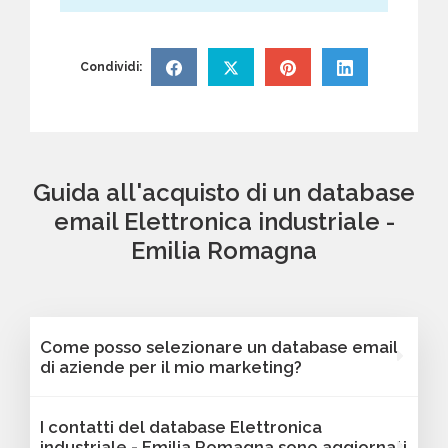
Condividi:
Guida all'acquisto di un database
email Elettronica industriale -
Emilia Romagna
Come posso selezionare un database email
di aziende per il mio marketing?
Puoi selezionare e acquistare i database dalla
I contatti del database Elettronica
nostra piattaforma Bancomail. Troverai
industriale - Emilia Romagna sono aggiornati