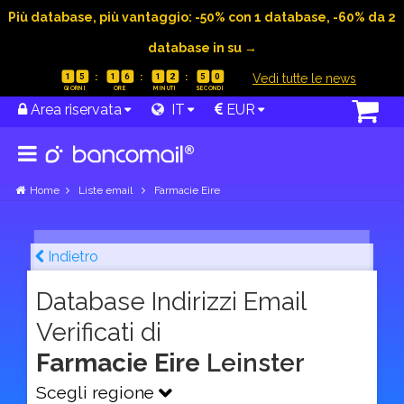
Più database, più vantaggio: -50% con 1 database, -60% da 2
database in su →
|
Vedi tutte le news
1
5
1
6
1
2
4
9
Area riservata
IT
EUR
Home
Liste email
Farmacie Eire
Indietro
Database Indirizzi Email
Verificati di
Farmacie Eire
Leinster
Scegli regione