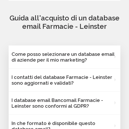
Guida all'acquisto di un database
email Farmacie - Leinster
Come posso selezionare un database email
di aziende per il mio marketing?
Puoi selezionare e acquistare i database dalla
I contatti del database Farmacie - Leinster
nostra piattaforma Bancomail. Troverai
sono aggiornati e validati?
contatti B2B verificati di aziende attive
Farmacie - Leinster. Tutti i contatti includono
Sì, Bancomail garantisce che tutti i contatti
I database email Bancomail Farmacie -
l'indirizzo email e sono filtrabili per area
includano email attive e aggiornate. I nostri
Leinster sono conformi al GDPR?
geografica, settore, dimensione aziendale e
database vengono sottoposti a verifiche
altri criteri utili per il tuo marketing.
regolari per offrire solo contatti affidabili,
Sì, tutti i contatti sono raccolti da fonti
In che formato è disponibile questo
aggiornati e conformi alle normative vigenti. I
pubbliche o autorizzate e gestiti secondo le
database email?