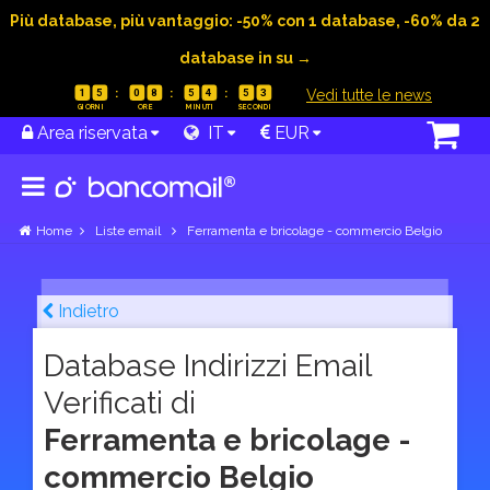
Più database, più vantaggio: -50% con 1 database, -60% da 2
database in su →
|
Vedi tutte le news
1
5
0
8
5
4
5
2
Area riservata
IT
EUR
Home
Liste email
Ferramenta e bricolage - commercio Belgio
Indietro
Database Indirizzi Email
Verificati di
Ferramenta e bricolage -
commercio Belgio