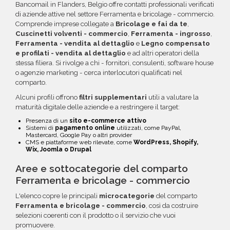
maggiori informazioni su come sfruttare
Bancomail in Flanders, Belgio offre contatti professionali verificati
questa opzione.
di aziende attive nel settore Ferramenta e bricolage - commercio.
Comprende imprese collegate a
Bricolage e fai da te
,
Cuscinetti volventi - commercio
,
Ferramenta - ingrosso
,
Ferramenta - vendita al dettaglio
e
Legno compensato
e profilati - vendita al dettaglio
e ad altri operatori della
stessa filiera. Si rivolge a chi - fornitori, consulenti, software house
o agenzie marketing - cerca interlocutori qualificati nel
comparto.
Alcuni profili offrono
filtri supplementari
utili a valutare la
maturità digitale delle aziende e a restringere il target:
Presenza di un
sito e-commerce attivo
Sistemi di
pagamento online
utilizzati, come PayPal,
Mastercard, Google Pay o altri provider
CMS e piattaforme web rilevate, come
WordPress, Shopify,
Wix, Joomla o Drupal
Aree e sottocategorie del comparto
Ferramenta e bricolage - commercio
L'elenco copre le principali
microcategorie
del comparto
Ferramenta e bricolage - commercio
, così da costruire
selezioni coerenti con il prodotto o il servizio che vuoi
promuovere.