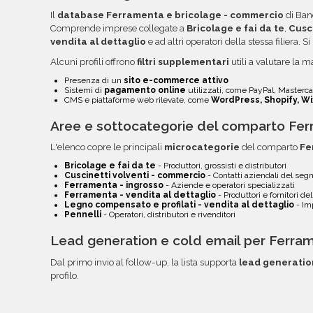
semplificare la lettura, l'ordinamento e l'utilizzo
Il
database Ferramenta e bricolage - commercio
di Banc
troverai file e documentazione nella tua area rise
Comprende imprese collegate a
Bricolage e fai da te
,
Cusc
email.
vendita al dettaglio
e ad altri operatori della stessa filiera. 
Alcuni profili offrono
filtri supplementari
utili a valutare la ma
Presenza di un
sito e-commerce attivo
Sistemi di
pagamento online
utilizzati, come PayPal, Mastercar
CMS e piattaforme web rilevate, come
WordPress, Shopify, Wi
Aree e sottocategorie del comparto Fer
L'elenco copre le principali
microcategorie
del comparto
Fe
Bricolage e fai da te
- Produttori, grossisti e distributori
Cuscinetti volventi - commercio
- Contatti aziendali del se
Ferramenta - ingrosso
- Aziende e operatori specializzati
Ferramenta - vendita al dettaglio
- Produttori e fornitori d
Legno compensato e profilati - vendita al dettaglio
- Imp
Pennelli
- Operatori, distributori e rivenditori
Lead generation e cold email per Ferra
Dal primo invio al follow-up, la lista supporta
lead generatio
profilo.