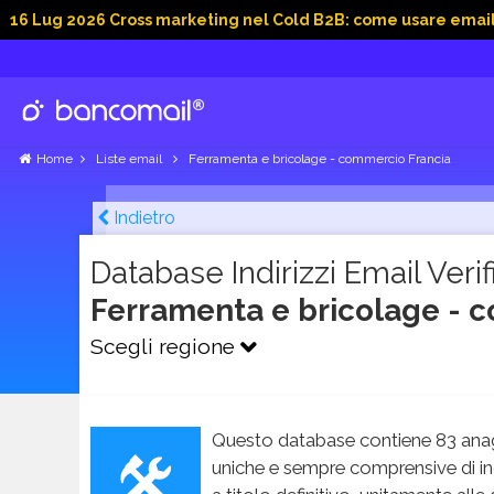
026 Cross marketing nel Cold B2B: come usare email, dati soc
Home
Liste email
Ferramenta e bricolage - commercio Francia
Indietro
Database Indirizzi Email Verifi
Ferramenta e bricolage - 
Scegli regione
Questo database contiene 83 anag
uniche e sempre comprensive di in