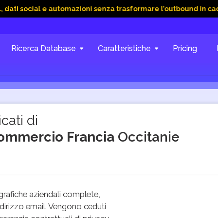
ial e automazioni senza trasformare l’outbound in caos
15 Gi
Ricerca Database
Caratteristiche
Pricing
cati di
commercio Francia
Occitanie
rafiche aziendali complete,
dirizzo email. Vengono ceduti