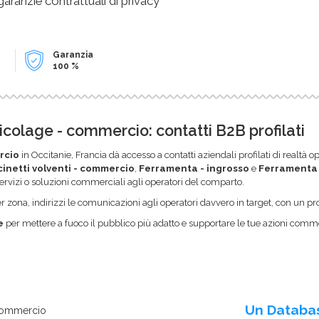
 garanzie contrattuali di privacy
Garanzia
100 %
olage - commercio: contatti B2B profilati
rcio
in Occitanie, Francia dà accesso a contatti aziendali profilati di realtà
inetti volventi - commercio
,
Ferramenta - ingrosso
e
Ferramenta -
 servizi o soluzioni commerciali agli operatori del comparto.
zona, indirizzi le comunicazioni agli operatori davvero in target, con un pro
e
per mettere a fuoco il pubblico più adatto e supportare le tue azioni commer
Un Databa
 commercio