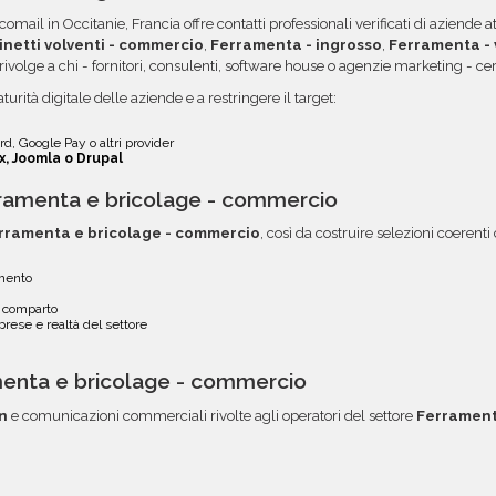
 dei dati. Una volta pronti,
opzione.
omail in Occitanie, Francia offre contatti professionali verificati di aziende
rvata, con link diretto via
inetti volventi - commercio
,
Ferramenta - ingrosso
,
Ferramenta - 
Si rivolge a chi - fornitori, consulenti, software house o agenzie marketing - ce
turità digitale delle aziende e a restringere il target:
d, Google Pay o altri provider
x, Joomla o Drupal
ramenta e bricolage - commercio
rramenta e bricolage - commercio
, così da costruire selezioni coerenti
gmento
el comparto
rese e realtà del settore
menta e bricolage - commercio
n
e comunicazioni commerciali rivolte agli operatori del settore
Ferrament