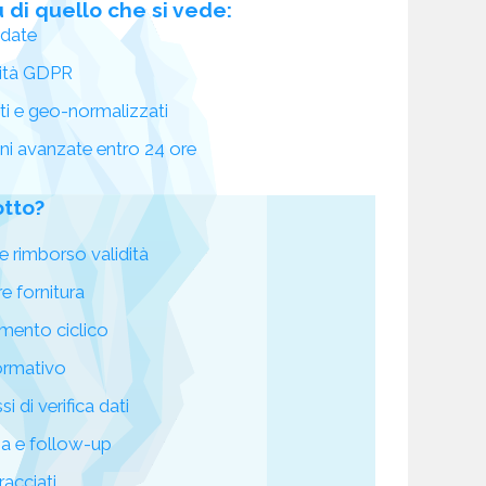
 di quello che si vede:
idate
ità GDPR
ati e geo-normalizzati
oni avanzate entro 24 ore
otto?
e rimborso validità
re fornitura
mento ciclico
ormativo
i di verifica dati
za e follow-up
racciati