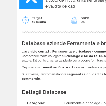
a titolo definitivo, unitamente alle
e validità dei dati.
Target
GDPR
su misura
OK
Database aziende Ferramenta e bric
L'
archivio contatti Ferramenta e bricolage - comme
Comprende realtà collegate a
Bricolage e fai da te
,
Cusc
settore. È il punto di partenza ideale per proporre forniture,
Disponendo di
email verificate
e di una segmentazione per 
Su richiesta, Bancomail elabora
segmentazioni dedicat
commercio
.
Dettagli Database
Categoria:
Ferramenta e bricolage -