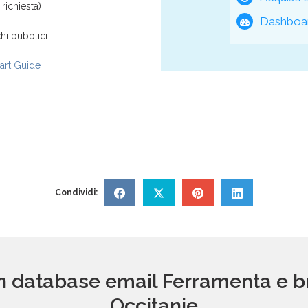
richiesta)
Dashboar
hi pubblici
rt Guide
Condividi:
un database email Ferramenta e 
Occitanie