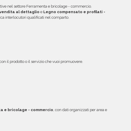
 attive nel settore Ferramenta e bricolage - commercio.
vendita al dettaglio
e
Legno compensato e profilati -
rca interlocutori qualificati nel comparto.
 con il prodotto o il servizio che vuoi promuovere.
a e bricolage - commercio
, con dati organizzati per area e