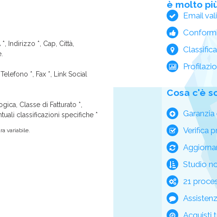
è molto più
Email val
Conform
*, Indirizzo *, Cap, Città,
Classific
e.
Profilazi
Telefono *, Fax *, Link Social
Cosa c'è s
ica, Classe di Fatturato *,
Garanzia 
tuali classificazioni specifiche *
Verifica p
a variabile.
Aggiorna
Studio n
21 process
Assisten
Acquisti t