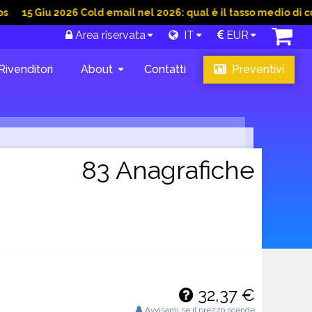
u 2026 Cold email nel 2026: qual è il tasso medio di conversion
Area riservata
IT
EUR
Rivenditori
About
Contatti
Preventivi
83 Anagrafiche
32,37 €
Avvisami se il prezzo scende