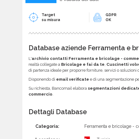
Target
GDPR
su misura
OK
Database aziende Ferramenta e bric
L'
archivio contatti Ferramenta e bricolage - comme
realtà collegate a
Bricolage e fai da te
,
Cuscinetti vol
di partenza ideale per proporre forniture, servizi o soluzion
Disponendo di
email verificate
e di una segmentazione per 
Su richiesta, Bancomail elabora
segmentazioni dedicat
commercio
.
Dettagli Database
Categoria:
Ferramenta e bricolage -