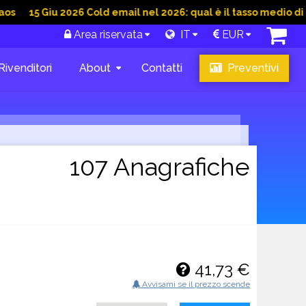
Giu 2026 Cold email nel 2026: qual è il tasso medio di conversi
Area riservata
IT
EUR
Rivenditori
About
Contatti
Preventivi
107 Anagrafiche
41,73 €
Avvisami se il prezzo scende