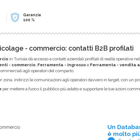
Garanzia
100 %
olage - commercio: contatti B2B profilati
rcio
in Tunisia dà accesso a contatti aziendali profilati di realtà operativ
venti - commercio
,
Ferramenta - ingrosso
e
Ferramenta - vendita a
i commerciali agli operatori del comparto.
zona, indirizzi le comunicazioni agli operatori davvero in target, con un pro
e
per mettere a fuoco il pubblico più adatto e supportare le tue azioni commer
Un Databa
 commercio
è molto più