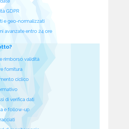
idate
ità GDPR
ati e geo-normalizzati
oni avanzate entro 24 ore
otto?
e rimborso validità
re fornitura
mento ciclico
ormativo
i di verifica dati
za e follow-up
racciati