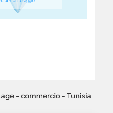
d di monitoraggio
lage - commercio - Tunisia