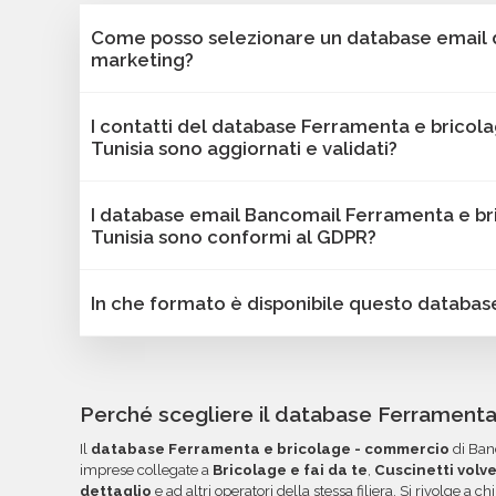
Come posso selezionare un database email di
marketing?
Puoi selezionare e acquistare i database dalla 
I contatti del database Ferramenta e bricol
Bancomail. Troverai contatti B2B verificati di a
Tunisia sono aggiornati e validati?
bricolage - commercio - Tunisia. Tutti i contatti
email e sono filtrabili per area geografica, sett
Sì, Bancomail garantisce che tutti i contatti inc
I database email Bancomail Ferramenta e br
altri criteri utili per il tuo marketing.
aggiornate. I nostri database vengono sottoposti
Tunisia sono conformi al GDPR?
offrire solo contatti affidabili, aggiornati e conf
I dati sono validi per attività B2B come campa
Sì, tutti i contatti sono raccolti da fonti pubblic
In che formato è disponibile questo databas
e comunicazioni mirate.
secondo le linee guida del GDPR. Bancomail gar
conformità alla normativa sulla protezione dei d
I database Bancomail Ferramenta e bricolage -
vengono forniti in formato Excel o CSV, pronti p
tuoi strumenti di invio. Ogni campo è organizza
Perché scegliere il database Ferrament
semplificare la lettura, l'ordinamento e l'utilizzo
Il
database Ferramenta e bricolage - commercio
di Banc
troverai file e documentazione nella tua area rise
imprese collegate a
Bricolage e fai da te
,
Cuscinetti volv
email.
dettaglio
e ad altri operatori della stessa filiera. Si rivolge a 