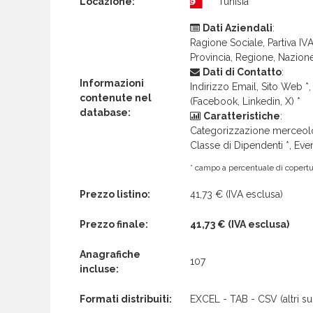
Locazione:
Tunisia
Dati Aziendali
:
Ragione Sociale, Partiva IVA 
Provincia, Regione, Nazion
Dati di Contatto
:
Informazioni
Indirizzo Email, Sito Web *, 
contenute nel
(Facebook, Linkedin, X) *
database:
Caratteristiche
:
Categorizzazione merceolog
Classe di Dipendenti *, Even
* campo a percentuale di copertur
Prezzo listino:
41,73 €
(IVA esclusa)
Prezzo finale:
41,73 €
(IVA esclusa)
Anagrafiche
107
incluse:
Formati distribuiti:
EXCEL - TAB - CSV (altri su 