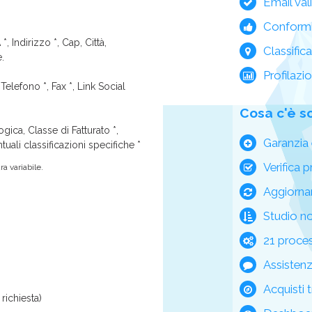
Email val
Conform
*, Indirizzo *, Cap, Città,
Classific
e.
Profilazi
Telefono *, Fax *, Link Social
Cosa c'è s
ica, Classe di Fatturato *,
Garanzia 
tuali classificazioni specifiche *
Verifica p
a variabile.
Aggiorna
Studio n
21 process
Assisten
Acquisti t
richiesta)