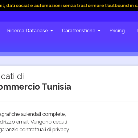
cial e automazioni senza trasformare l’outbound in caos
15 
Ricerca Database
Caratteristiche
Pricing
cati di
commercio Tunisia
grafiche aziendali complete,
dirizzo email. Vengono ceduti
 garanzie contrattuali di privacy