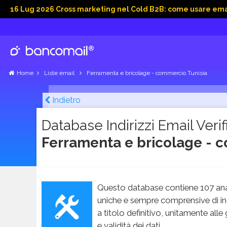
 2026 Cross marketing nel Cold B2B: come usare email, dati so
Home
Liste email
Ferramenta e bricolage - commercio Tunisia
Indietro
Database Indirizzi Email Verifi
Ferramenta e bricolage - 
Questo database contiene 107 ana
uniche e sempre comprensive di in
a titolo definitivo, unitamente alle
e validità dei dati.