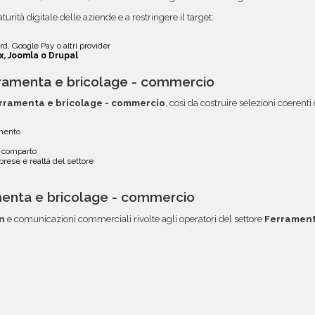
turità digitale delle aziende e a restringere il target:
d, Google Pay o altri provider
x, Joomla o Drupal
ramenta e bricolage - commercio
rramenta e bricolage - commercio
, così da costruire selezioni coerenti
gmento
el comparto
rese e realtà del settore
menta e bricolage - commercio
n
e comunicazioni commerciali rivolte agli operatori del settore
Ferrament