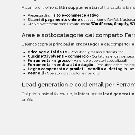
Alcuni profili offrono
filtri supplementari
utili a valutare la ma
Presenza di un
sito e-commerce attivo
Sistemi di
pagamento online
utilizzati, come PayPal, Mastercar
CMS e piattaforme web rilevate, come
WordPress, Shopify, Wi
Aree e sottocategorie del comparto Fer
L'elenco copre le principali
microcategorie
del comparto
Fe
Bricolage e fai da te
- Produttori, grossisti e distributori
Cuscinetti volventi - commercio
- Contatti aziendali del se
Ferramenta - ingrosso
- Aziende e operatori specializzati
Ferramenta - vendita al dettaglio
- Produttori e fornitori d
Legno compensato e profilati - vendita al dettaglio
- Imp
Pennelli
- Operatori, distributori e rivenditori
Lead generation e cold email per Ferra
Dal primo invio al follow-up, la lista supporta
lead generatio
profilo.