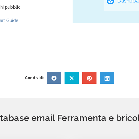
Dashboar
hi pubblici
rt Guide
Condividi:
database email Ferramenta e brico