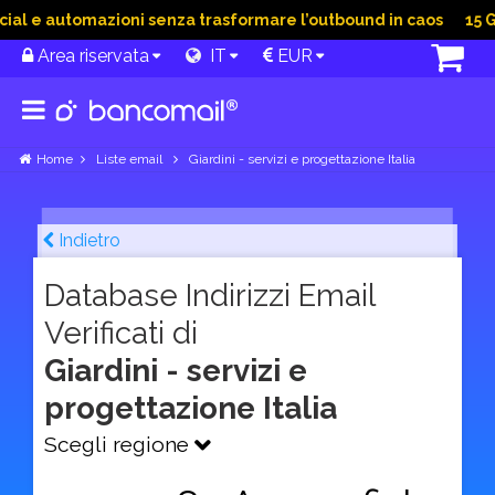
 e automazioni senza trasformare l’outbound in caos
15 Giu 
Area riservata
IT
EUR
Home
Liste email
Giardini - servizi e progettazione Italia
Indietro
Database Indirizzi Email
Verificati di
Giardini - servizi e
progettazione Italia
Scegli regione