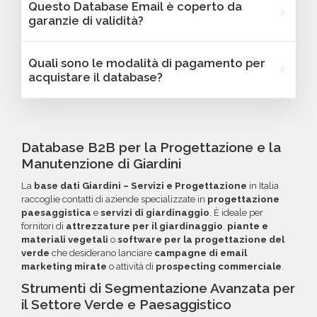
Questo Database Email è coperto da
trovare dati come fatturato, numero di
Giardini - servizi e progettazione - Italia
garanzie di validità?
dipendenti, link ai profili social e altre
possono essere filtrati in base a parametri
caratteristiche specifiche utili per segmentare
strategici come localizzazione (città,
Sì, Bancomail offre una garanzia di qualità sui
Quali sono le modalità di pagamento per
e personalizzare le tue campagne B2B.
provincia, regione, CAP), numero di
database email Giardini - servizi e
acquistare il database?
dipendenti, fatturato, forma giuridica o altri
progettazione - Italia. Se riscontri indirizzi
criteri specifici. Se online non trovi la
email non validi entro 60 giorni dall'acquisto,
Puoi completare l'acquisto in tutta sicurezza
configurazione che cerchi, contatta il nostro
potrai richiedere un rimborso o un credito da
tramite bonifico o carta di credito, utilizzando
reparto Commerciale: ti aiuteremo a costruire
utilizzare per futuri acquisti. La garanzia copre
i circuiti protetti Banca Sella e PayPal. Inoltre,
Database B2B per la Progettazione e la
il target perfetto per la tua campagna.
tutti gli errori come email inesistenti o DNS
per acquisti voluminosi, è possibile acquistare
Manutenzione di Giardini
errati.
crediti da utilizzare su più ordini. Contattaci per
La
base dati Giardini – Servizi e Progettazione
in Italia
maggiori informazioni su come sfruttare
raccoglie contatti di aziende specializzate in
progettazione
questa opzione.
paesaggistica
e
servizi di giardinaggio
. È ideale per
fornitori di
attrezzature per il giardinaggio
,
piante e
materiali vegetali
o
software per la progettazione del
verde
che desiderano lanciare
campagne di email
marketing mirate
o attività di
prospecting commerciale
.
Strumenti di Segmentazione Avanzata per
il Settore Verde e Paesaggistico