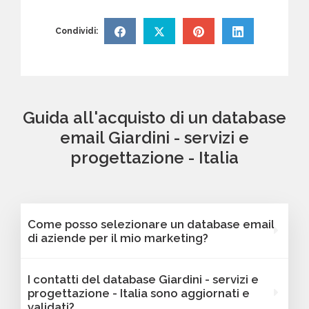
Condividi:
Guida all'acquisto di un database
email Giardini - servizi e
progettazione - Italia
Come posso selezionare un database email
di aziende per il mio marketing?
Puoi selezionare e acquistare i database dalla
I contatti del database Giardini - servizi e
nostra piattaforma Bancomail. Troverai
progettazione - Italia sono aggiornati e
contatti B2B verificati di aziende attive Giardini
validati?