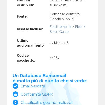
Formati
EXCEL - TAB - CSV (altri
distribuiti:
su richiesta)
Consenso conferito +
Fonte:
Elenchi pubblici
Email template
+
Ebook
Risorse incluse:
Smart Guide
Ultimo
27 Mar 2026
aggiornamento:
Codice
44867
pacchetto:
Un Database Bancomail
è molto più di quello che si vede:
Email validate
Conformità GDPR
Classificati e geo-normalizzati