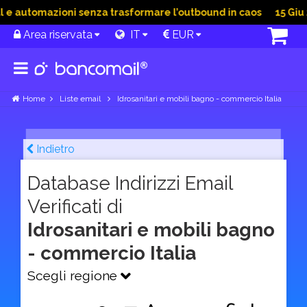
e automazioni senza trasformare l’outbound in caos
15 Giu 20
Area riservata
IT
EUR
Home
Liste email
Idrosanitari e mobili bagno - commercio Italia
Indietro
Database Indirizzi Email
Verificati di
Idrosanitari e mobili bagno
- commercio Italia
Scegli regione