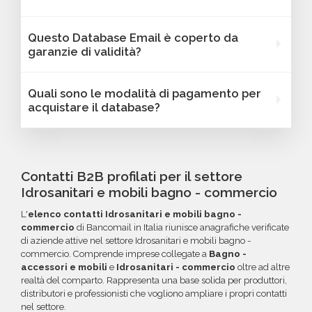
Oltre a questi, le informazioni strategiche
con link diretto via email.
variano in base al database selezionato: potrai
Assolutamente sì. I database Bancomail
Questo Database Email è coperto da
trovare dati come fatturato, numero di
Idrosanitari e mobili bagno - commercio -
garanzie di validità?
dipendenti, link ai profili social e altre
Italia possono essere filtrati in base a
caratteristiche specifiche utili per segmentare
parametri strategici come localizzazione
Sì, Bancomail offre una garanzia di qualità sui
Quali sono le modalità di pagamento per
e personalizzare le tue campagne B2B.
(città, provincia, regione, CAP), numero di
database email Idrosanitari e mobili bagno -
acquistare il database?
dipendenti, fatturato, forma giuridica o altri
commercio - Italia. Se riscontri indirizzi email
criteri specifici. Se online non trovi la
non validi entro 60 giorni dall'acquisto, potrai
Puoi completare l'acquisto in tutta sicurezza
configurazione che cerchi, contatta il nostro
richiedere un rimborso o un credito da
tramite bonifico o carta di credito, utilizzando
reparto Commerciale: ti aiuteremo a costruire
utilizzare per futuri acquisti. La garanzia copre
i circuiti protetti Banca Sella e PayPal. Inoltre,
Contatti B2B profilati per il settore
il target perfetto per la tua campagna.
tutti gli errori come email inesistenti o DNS
per acquisti voluminosi, è possibile acquistare
Idrosanitari e mobili bagno - commercio
errati.
crediti da utilizzare su più ordini. Contattaci per
L'
elenco contatti Idrosanitari e mobili bagno -
maggiori informazioni su come sfruttare
commercio
di Bancomail in Italia riunisce anagrafiche verificate
questa opzione.
di aziende attive nel settore Idrosanitari e mobili bagno -
commercio. Comprende imprese collegate a
Bagno -
accessori e mobili
e
Idrosanitari - commercio
oltre ad altre
realtà del comparto. Rappresenta una base solida per produttori,
distributori e professionisti che vogliono ampliare i propri contatti
nel settore.