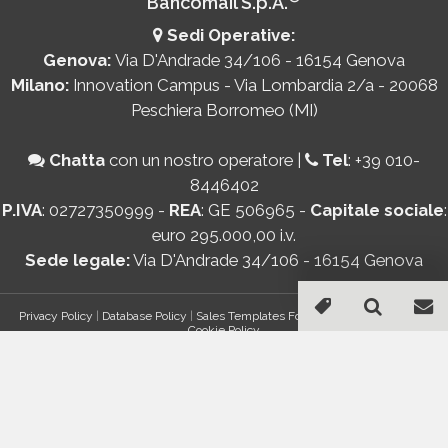
Bancomail S.p.A.
Sedi Operative:
Genova:
Via D'Andrade 34/106 - 16154 Genova
Milano:
Innovation Campus - Via Lombardia 2/a - 20068
Peschiera Borromeo (MI)
Chatta
con un nostro operatore
|
Tel
:
+39 010-
8446402
P.IVA
: 02727350999 -
REA
: GE 506965 -
Capitale sociale
:
euro 295.000,00 i.v.
Sede legale:
Via D'Andrade 34/106 - 16154 Genova
Privacy Policy
|
Database Policy
|
Sales Templates For Gmail - AddOn Policy
|
Cookie Policy
®
© Copyright 2026 Bancomail