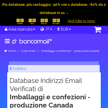
Più database, più vantaggio: -50% con 1 database, -60% da 2
database in su →
|
Vedi tutte le news
1
3
1
9
3
3
5
4
Area riservata
IT
EUR
Home
Liste email
Imballaggi e confezioni - produzione Canada
Indietro
Database Indirizzi Email
Verificati di
Imballaggi e confezioni -
produzione Canada