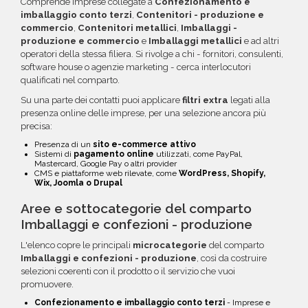
Comprende imprese collegate a
Confezionamento e
imballaggio conto terzi
,
Contenitori - produzione e
commercio
,
Contenitori metallici
,
Imballaggi -
produzione e commercio
e
Imballaggi metallici
e ad altri
operatori della stessa filiera. Si rivolge a chi - fornitori, consulenti,
software house o agenzie marketing - cerca interlocutori
qualificati nel comparto.
Su una parte dei contatti puoi applicare
filtri extra
legati alla
presenza online delle imprese, per una selezione ancora più
precisa:
Presenza di un
sito e-commerce attivo
Sistemi di
pagamento online
utilizzati, come PayPal,
Mastercard, Google Pay o altri provider
CMS e piattaforme web rilevate, come
WordPress, Shopify,
Wix, Joomla o Drupal
Aree e sottocategorie del comparto
Imballaggi e confezioni - produzione
L'elenco copre le principali
microcategorie
del comparto
Imballaggi e confezioni - produzione
, così da costruire
selezioni coerenti con il prodotto o il servizio che vuoi
promuovere.
Confezionamento e imballaggio conto terzi
- Imprese e