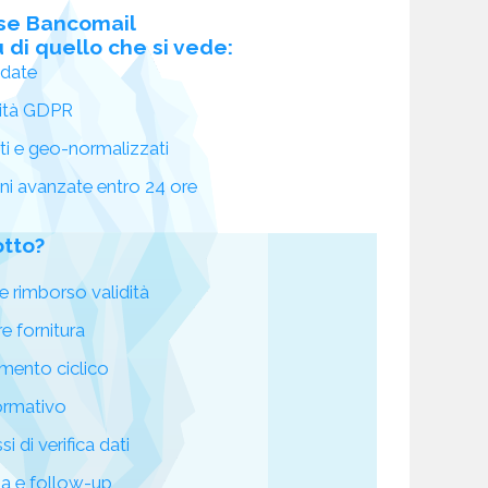
se Bancomail
 di quello che si vede:
idate
ità GDPR
ati e geo-normalizzati
oni avanzate entro 24 ore
otto?
e rimborso validità
re fornitura
mento ciclico
ormativo
i di verifica dati
za e follow-up