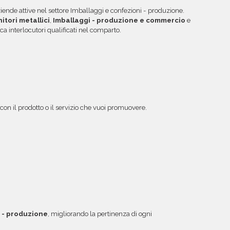
aziende attive nel settore Imballaggi e confezioni - produzione.
itori metallici
,
Imballaggi - produzione e commercio
e
rca interlocutori qualificati nel comparto.
i con il prodotto o il servizio che vuoi promuovere.
i - produzione
, migliorando la pertinenza di ogni