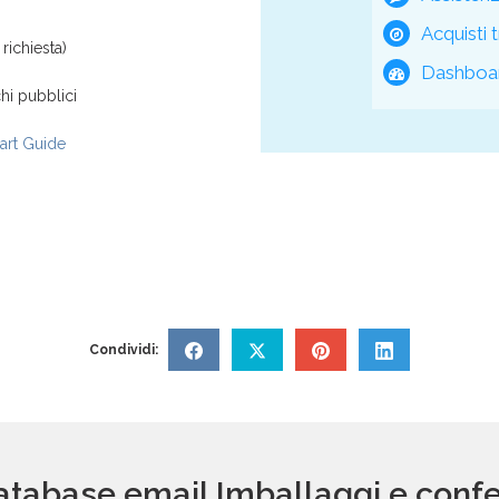
Acquisti t
richiesta)
Dashboar
hi pubblici
rt Guide
Condividi:
database email Imballaggi e confe