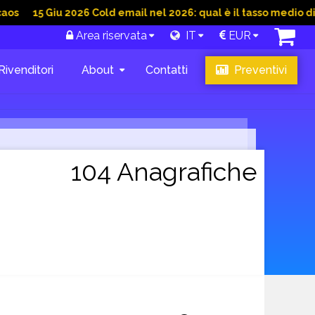
Giu 2026 Cold email nel 2026: qual è il tasso medio di conversi
Area riservata
IT
EUR
Rivenditori
About
Contatti
Preventivi
104 Anagrafiche