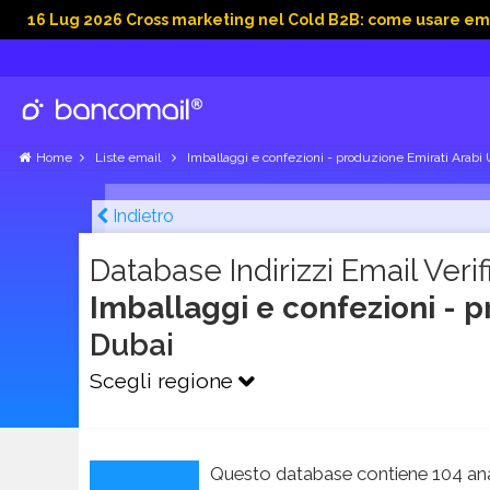
 2026 Cross marketing nel Cold B2B: come usare email, dati so
Home
Liste email
Imballaggi e confezioni - produzione Emirati Arabi 
Indietro
Database Indirizzi Email Verifi
Imballaggi e confezioni - p
Dubai
Scegli regione
Questo database contiene 104 ana