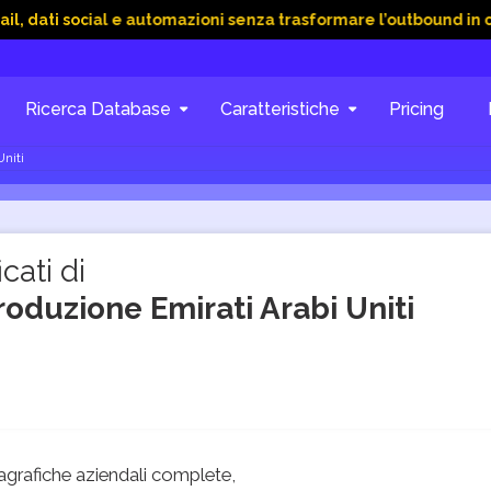
cial e automazioni senza trasformare l’outbound in caos
15 
Ricerca Database
Caratteristiche
Pricing
Uniti
cati di
roduzione Emirati Arabi Uniti
grafiche aziendali complete,