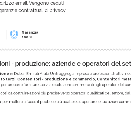
dirizzo email. Vengono ceduti
 garanzie contrattuali di privacy
Garanzia
100 %
ni - produzione: aziende e operatori del se
zione
in Dubai, Emirati Arabi Uniti aggrega imprese e professionisti attivi 
to terzi
,
Contenitori - produzione e commercio
,
Contenitori metal
ale per proporre forniture, servizi o soluzioni commerciali agli operatori del c
sì da costruire azioni più precise verso operatori qualificati del settore, da
e
per mettere a fuoco il pubblico più adatto e supportare le tue azioni commer