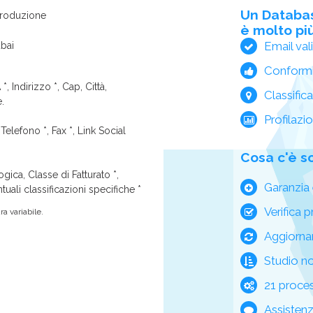
Un Databa
produzione
è molto più
Email val
ubai
Conform
*, Indirizzo *, Cap, Città,
Classific
e.
Profilazi
Telefono *, Fax *, Link Social
Cosa c'è s
ica, Classe di Fatturato *,
Garanzia 
tuali classificazioni specifiche *
Verifica p
a variabile.
Aggiorna
Studio n
21 process
Assisten