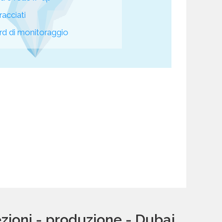
racciati
d di monitoraggio
zioni - produzione - Dubai