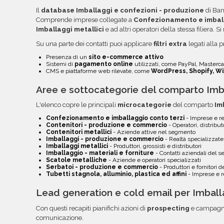
semplificare la lettura, l'ordinamento e l'utilizzo
Il
database Imballaggi e confezioni - produzione
di Banc
troverai file e documentazione nella tua area rise
Comprende imprese collegate a
Confezionamento e imball
email.
Imballaggi metallici
e ad altri operatori della stessa filiera. 
Su una parte dei contatti puoi applicare
filtri extra
legati alla 
Presenza di un
sito e-commerce attivo
Sistemi di
pagamento online
utilizzati, come PayPal, Mastercar
CMS e piattaforme web rilevate, come
WordPress, Shopify, Wi
Aree e sottocategorie del comparto Imba
L'elenco copre le principali
microcategorie
del comparto
Im
Confezionamento e imballaggio conto terzi
- Imprese e re
Contenitori - produzione e commercio
- Operatori, distributo
Contenitori metallici
- Aziende attive nel segmento
Imballaggi - produzione e commercio
- Realtà specializzate 
Imballaggi metallici
- Produttori, grossisti e distributori
Imballaggio - materiali e forniture
- Contatti aziendali del 
Scatole metalliche
- Aziende e operatori specializzati
Serbatoi - produzione e commercio
- Produttori e fornitori 
Tubetti stagnola, alluminio, plastica ed affini
- Imprese e re
Lead generation e cold email per Imball
Con questi recapiti pianifichi azioni di
prospecting
e campagne
comunicazione.