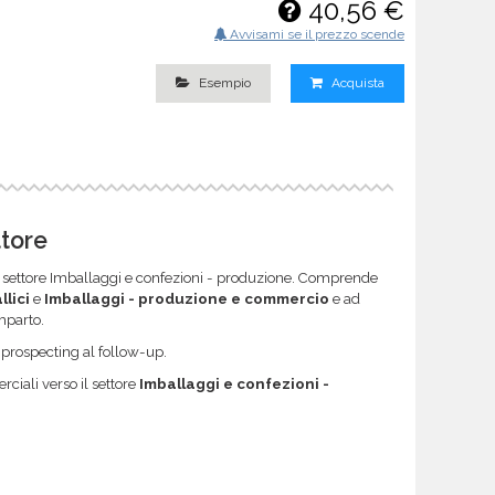
40,56 €
Avvisami se il prezzo scende
Esempio
Acquista
ttore
nel settore Imballaggi e confezioni - produzione. Comprende
lici
e
Imballaggi - produzione e commercio
e ad
omparto.
l prospecting al follow-up.
ciali verso il settore
Imballaggi e confezioni -