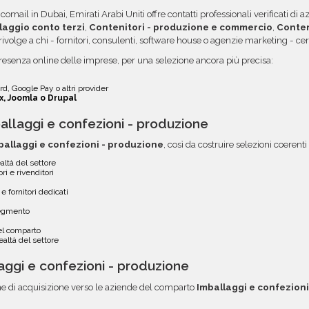
 dei dati. Una volta pronti,
opzione.
omail in Dubai, Emirati Arabi Uniti offre contatti professionali verificati di 
rvata, con link diretto via
aggio conto terzi
,
Contenitori - produzione e commercio
,
Conten
Si rivolge a chi - fornitori, consulenti, software house o agenzie marketing - ce
presenza online delle imprese, per una selezione ancora più precisa:
d, Google Pay o altri provider
x, Joomla o Drupal
llaggi e confezioni - produzione
ballaggi e confezioni - produzione
, così da costruire selezioni coerent
altà del settore
ri e rivenditori
e fornitori dedicati
segmento
del comparto
altà del settore
aggi e confezioni - produzione
 di acquisizione verso le aziende del comparto
Imballaggi e confezion