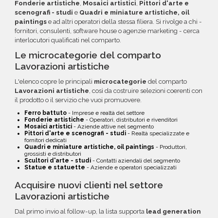
Fonderie artistiche
,
Mosaici artistici
,
Pittori d'arte e
scenografi - studi
e
Quadri e miniature artistiche, oil
paintings
e ad altri operatori della stessa filiera. Si rivolge a chi -
fornitori, consulenti, software house o agenzie marketing - cerca
interlocutori qualificati nel comparto.
Le microcategorie del comparto
Lavorazioni artistiche
L'elenco copre le principali
microcategorie
del comparto
Lavorazioni artistiche
, così da costruire selezioni coerenti con
il prodotto o il servizio che vuoi promuovere.
Ferro battuto
- Imprese e realtà del settore
Fonderie artistiche
- Operatori, distributori e rivenditori
Mosaici artistici
- Aziende attive nel segmento
Pittori d'arte e scenografi - studi
- Realtà specializzate e
fornitori dedicati
Quadri e miniature artistiche, oil paintings
- Produttori,
grossisti e distributori
Scultori d'arte - studi
- Contatti aziendali del segmento
Statue e statuette
- Aziende e operatori specializzati
Acquisire nuovi clienti nel settore
Lavorazioni artistiche
Dal primo invio al follow-up, la lista supporta
lead generation