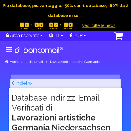
Più database, più vantaggio: -50% con 1 database, -60% da 2
database in su →
|
Vedi tutte le news
1
4
1
2
5
7
1
5
Area riservata
IT
EUR
Home
Liste email
Lavorazioni artistiche Germania
Indietro
Database Indirizzi Email
Verificati di
Lavorazioni artistiche
Germania
Niedersachsen