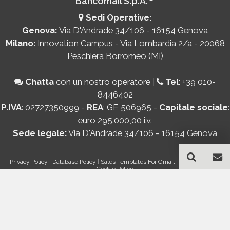
Bancomail S.p.A.
Sedi Operative:
Genova:
Via D'Andrade 34/106 - 16154 Genova
Milano:
Innovation Campus - Via Lombardia 2/a - 20068
Peschiera Borromeo (MI)
Chatta
con un nostro operatore
|
Tel
:
+39 010-
8446402
P.IVA
: 02727350999 -
REA
: GE 506965 -
Capitale sociale
:
euro 295.000,00 i.v.
Sede legale:
Via D'Andrade 34/106 - 16154 Genova
Privacy Policy
|
Database Policy
|
Sales Templates For Gmail - AddOn Policy
|
Cookie Policy
®
© Copyright 2026 Bancomail