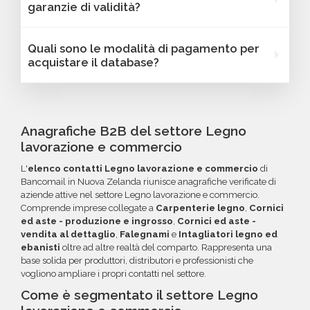
garanzie di validità?
dipendenti, link ai profili social e altre
Zelanda possono essere filtrati in base a
caratteristiche specifiche utili per segmentare
parametri strategici come localizzazione
Sì, Bancomail offre una garanzia di qualità sui
Quali sono le modalità di pagamento per
e personalizzare le tue campagne B2B.
(città, provincia, regione, CAP), numero di
database email Legno lavorazione e
acquistare il database?
dipendenti, fatturato, forma giuridica o altri
commercio - Nuova Zelanda. Se riscontri
criteri specifici. Se online non trovi la
indirizzi email non validi entro 60 giorni
Puoi completare l'acquisto in tutta sicurezza
configurazione che cerchi, contatta il nostro
dall'acquisto, potrai richiedere un rimborso o
tramite bonifico o carta di credito, utilizzando
reparto Commerciale: ti aiuteremo a costruire
un credito da utilizzare per futuri acquisti. La
i circuiti protetti Banca Sella e PayPal. Inoltre,
Anagrafiche B2B del settore Legno
il target perfetto per la tua campagna.
garanzia copre tutti gli errori come email
per acquisti voluminosi, è possibile acquistare
lavorazione e commercio
inesistenti o DNS errati.
crediti da utilizzare su più ordini. Contattaci per
L'
elenco contatti Legno lavorazione e commercio
di
maggiori informazioni su come sfruttare
Bancomail in Nuova Zelanda riunisce anagrafiche verificate di
questa opzione.
aziende attive nel settore Legno lavorazione e commercio.
Comprende imprese collegate a
Carpenterie legno
,
Cornici
ed aste - produzione e ingrosso
,
Cornici ed aste -
vendita al dettaglio
,
Falegnami
e
Intagliatori legno ed
ebanisti
oltre ad altre realtà del comparto. Rappresenta una
base solida per produttori, distributori e professionisti che
vogliono ampliare i propri contatti nel settore.
Come è segmentato il settore Legno