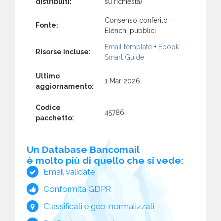
distribuiti:
su richiesta)
Consenso conferito +
Fonte:
Elenchi pubblici
Email template
+
Ebook
Risorse incluse:
Smart Guide
Ultimo
1 Mar 2026
aggiornamento:
Codice
45786
pacchetto:
Un Database Bancomail
è molto più di quello che si vede:
Email validate
Conformità GDPR
Classificati e geo-normalizzati