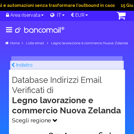
 automazioni senza trasformare l’outbound in caos
15 Giu 20
Area riservata
IT
EUR
Home
Liste email
Legno lavorazione e commercio Nuova Zelanda
Indietro
Database Indirizzi Email
Verificati di
Legno lavorazione e
commercio Nuova Zelanda
Scegli regione