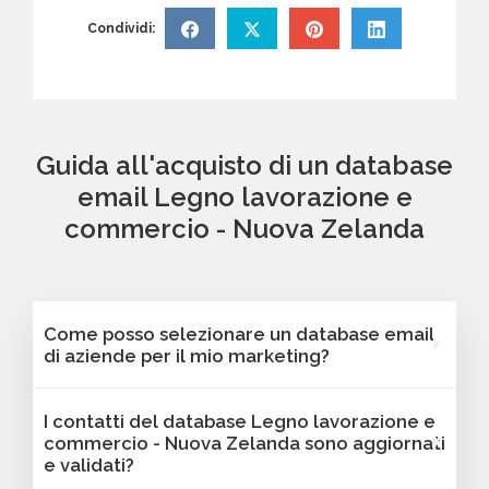
Condividi:
Guida all'acquisto di un database
email Legno lavorazione e
commercio - Nuova Zelanda
Come posso selezionare un database email
di aziende per il mio marketing?
Puoi selezionare e acquistare i database dalla
I contatti del database Legno lavorazione e
nostra piattaforma Bancomail. Troverai
commercio - Nuova Zelanda sono aggiornati
contatti B2B verificati di aziende attive Legno
e validati?
lavorazione e commercio - Nuova Zelanda.