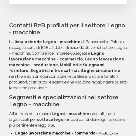
trovi la configurazione che cerchi, contatta il
giorni dall'acquisto, potrai richiedere un
Puoi completare l'acquisto in tutta sicurezza
nostro reparto Commerciale: ti aiuteremo a
rimborso o un credito da utilizzare per futuri
tramite bonifico o carta di credito, utilizzando
costruire il target perfetto per la tua
acquisti. La garanzia copre tutti gli errori come
i circuiti protetti Banca Sella e PayPal. Inoltre,
Contatti B2B profilati per il settore Legno
campagna.
email inesistenti o DNS errati.
per acquisti voluminosi, è possibile acquistare
- macchine
crediti da utilizzare su più ordini. Contattaci per
La
lista aziende Legno - macchine
di Bancomail in Polonia
maggiori informazioni su come sfruttare
raccoglie contatti B2B affidabili di aziende attive nel settore Legno
questa opzione.
- macchine. Comprende imprese collegate a
Legno
lavorazione macchine - commercio
,
Legno lavorazione
macchine - produzione
,
Mobilieri e falegnami -
forniture
,
Segatrici e troncatrici
e
Seghe circolari e a
nastro
e ad altri operatori attivi nella filiera. È utile a fornitori,
produttori, distributori e agenzie che vogliono raggiungere questo
target con precisione.
Segmenti e specializzazioni nel settore
Legno - macchine
All'interno della macro
Legno - macchine
i contatti sono
organizzati per
sottocategorie
, così da rendere ogni selezione
più pertinente e leggibile.
Legno lavorazione macchine - commercio
- Produttori e