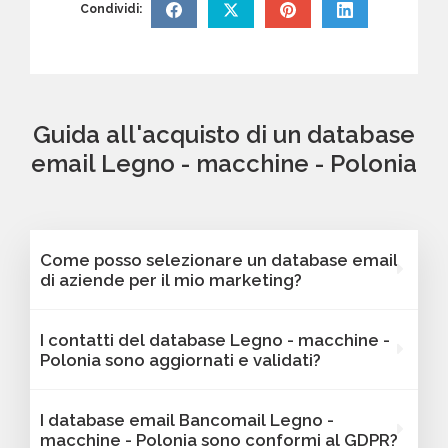
Condividi:
Guida all'acquisto di un database
email Legno - macchine - Polonia
Come posso selezionare un database email
di aziende per il mio marketing?
Puoi selezionare e acquistare i database dalla
I contatti del database Legno - macchine -
nostra piattaforma Bancomail. Troverai
Polonia sono aggiornati e validati?
contatti B2B verificati di aziende attive Legno
- macchine - Polonia. Tutti i contatti
Sì, Bancomail garantisce che tutti i contatti
I database email Bancomail Legno -
includono l'indirizzo email e sono filtrabili per
includano email attive e aggiornate. I nostri
macchine - Polonia sono conformi al GDPR?
area geografica, settore, dimensione