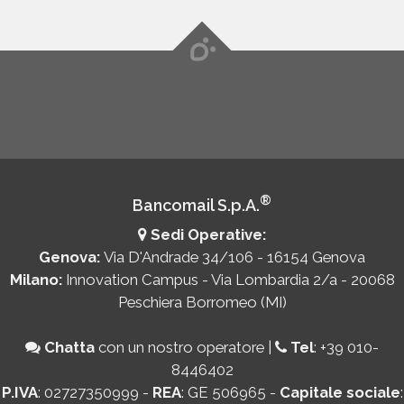
®
Bancomail S.p.A.
Sedi Operative:
Genova:
Via D'Andrade 34/106 - 16154 Genova
Milano:
Innovation Campus - Via Lombardia 2/a - 20068
Peschiera Borromeo (MI)
Chatta
con un nostro operatore
|
Tel
:
+39 010-
8446402
P.IVA
: 02727350999 -
REA
: GE 506965 -
Capitale sociale
: