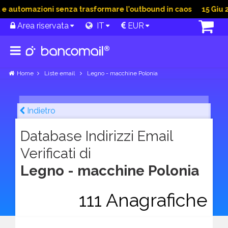
 automazioni senza trasformare l’outbound in caos
15 Giu 20
Area riservata
IT
EUR
Home
Liste email
Legno - macchine Polonia
Indietro
Database Indirizzi Email
Verificati di
Legno - macchine Polonia
111 Anagrafiche