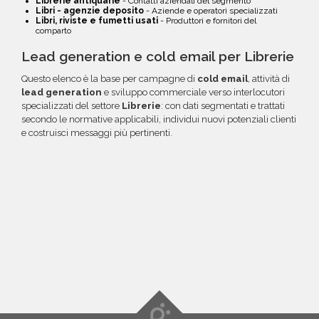
Librerie antiquarie
- Contatti aziendali del segmento
Libri - agenzie deposito
- Aziende e operatori specializzati
Libri, riviste e fumetti usati
- Produttori e fornitori del
comparto
Lead generation e cold email per Librerie
Questo elenco è la base per campagne di
cold email
, attività di
lead generation
e sviluppo commerciale verso interlocutori
specializzati del settore
Librerie
: con dati segmentati e trattati
secondo le normative applicabili, individui nuovi potenziali clienti
e costruisci messaggi più pertinenti.