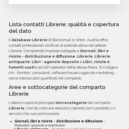
configurazione che cerchi, contatta il nostro
dall'acquisto, potrai richiedere un rimborso o
Puoi completare l'acquisto in tutta sicurezza
reparto Commerciale: ti aiuteremo a costruire
un credito da utilizzare per futuri acquisti. La
tramite bonifico o carta di credito, utilizzando
il target perfetto per la tua campagna.
garanzia copre tutti gli errori come email
i circuiti protetti Banca Sella e PayPal. Inoltre,
Lista contatti Librerie: qualità e copertura
inesistenti o DNS errati.
per acquisti voluminosi, è possibile acquistare
del dato
crediti da utilizzare su più ordini. Contattaci per
Il
database Librerie
di Bancomail in Wien, Austria offre
maggiori informazioni su come sfruttare
contatti professionali verificati di aziende attive nel settore
questa opzione.
Librerie. Comprende imprese collegate a
Giornali, libri e
riviste - distribuzione e diffusione
,
Librerie
,
Librerie
antiquarie
,
Libri - agenzie deposito
e
Libri, riviste e
fumetti usati
e ad altri operatori della stessa filiera. Si rivolge a
chi - fornitori, consulenti, software house o agenzie marketing -
cerca interlocutori qualificati nel comparto.
Aree e sottocategorie del comparto
Librerie
L'elenco copre le principali
microcategorie
del comparto
Librerie
, così da costruire selezioni coerenti con il prodotto o il
servizio che vuoi promuovere.
Giornali, libri e riviste - distribuzione e diffusione
-
Produttori, grossisti e distributori