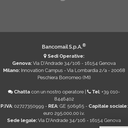
®
Bancomail S.p.A.
Sedi Operative:
Genova:
Via D'Andrade 34/106 - 16154 Genova
Milano:
Innovation Campus - Via Lombardia 2/a - 20068
Peschiera Borromeo (MI)
Chatta
con un nostro operatore
|
Tel
:
+39 010-
8446402
P.IVA
: 02727350999 -
REA
: GE 506965 -
Capitale sociale
:
euro 295.000,00 i.v.
Sede legale:
Via D'Andrade 34/106 - 16154 Genova