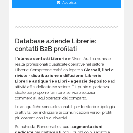
Acquista
Database aziende Librerie:
contatti B2B profilati
L'
elenco contatti Librerie
in Wien, Austria riunisce
realtà professionali qualificate operative nel settore
Librerie. Comprende realtà collegate a
Giornali, libri e
riviste - distribuzione e diffusione
,
Librerie
,
Librerie antiquarie
e
Libri - agenzie deposito
e ad
attività affini dello stesso settore. È il punto di partenza
ideale per proporre forniture, servizi o soluzioni
commerciali agli operatori del comparto.
Le anagrafiche sono selezionabili per territorio e tipologia
di attività, per indirizzare le comunicazioni verso i profili
più coerenti con i tuoi obiettivi.
Su richiesta, Bancomail elabora
segmentazioni
dedicate
per mettere a fuoco il pubblico più adatto e