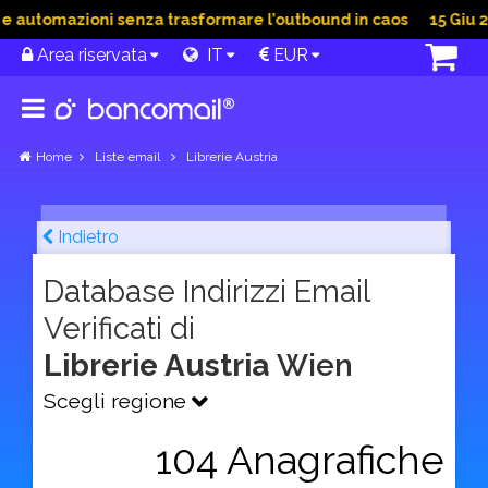
automazioni senza trasformare l’outbound in caos
15 Giu 202
Area riservata
IT
EUR
Home
Liste email
Librerie Austria
Indietro
Database Indirizzi Email
Verificati di
Librerie Austria
Wien
Scegli regione
104 Anagrafiche