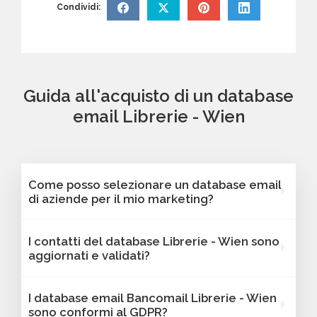
Condividi:
Guida all'acquisto di un database
email Librerie - Wien
Come posso selezionare un database email
di aziende per il mio marketing?
Puoi selezionare e acquistare i database dalla
I contatti del database Librerie - Wien sono
nostra piattaforma Bancomail. Troverai
aggiornati e validati?
contatti B2B verificati di aziende attive Librerie
- Wien. Tutti i contatti includono l'indirizzo
Sì, Bancomail garantisce che tutti i contatti
I database email Bancomail Librerie - Wien
email e sono filtrabili per area geografica,
includano email attive e aggiornate. I nostri
sono conformi al GDPR?
settore, dimensione aziendale e altri criteri utili