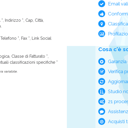
Email val
Conform
*, Indirizzo *, Cap, Città,
Classific
e.
Profilazi
Telefono *, Fax *, Link Social
Cosa c'è s
ica, Classe di Fatturato *,
Garanzia 
tuali classificazioni specifiche *
Verifica p
a variabile.
Aggiorna
Studio n
21 process
Assisten
Acquisti t