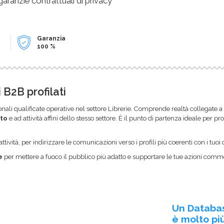
 garanzie contrattuali di privacy
Garanzia
100 %
 B2B profilati
ionali qualificate operative nel settore Librerie. Comprende realtà collegate a
ito
e ad attività affini dello stesso settore. È il punto di partenza ideale per p
ttività, per indirizzare le comunicazioni verso i profili più coerenti con i tuoi o
e
per mettere a fuoco il pubblico più adatto e supportare le tue azioni commer
Un Databa
è molto più