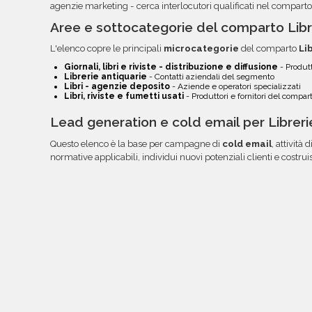
agenzie marketing - cerca interlocutori qualificati nel comparto
Aree e sottocategorie del comparto Libr
L'elenco copre le principali
microcategorie
del comparto
Li
Giornali, libri e riviste - distribuzione e diffusione
- Produtt
Librerie antiquarie
- Contatti aziendali del segmento
Libri - agenzie deposito
- Aziende e operatori specializzati
Libri, riviste e fumetti usati
- Produttori e fornitori del compar
Lead generation e cold email per Libreri
Questo elenco è la base per campagne di
cold email
, attività d
normative applicabili, individui nuovi potenziali clienti e costru