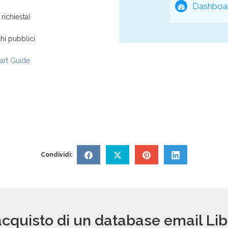
Dashboar
richiesta)
hi pubblici
rt Guide
Condividi:
acquisto di un database email Libr