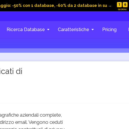
1
6
aggio: -50% con 1 database, -60% da 2 database in su →
Ricerca Database
Caratteristiche
Pricing
cati di
grafiche aziendali complete,
dirizzo email. Vengono ceduti