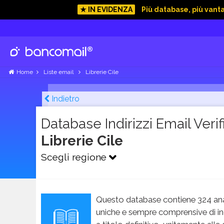
★ IN EVIDENZA
Più database, più vant
Home
Liste email
Librerie Cile
Indietro
Database Indirizzi Email Verifi
Librerie Cile
Scegli regione
Questo database contiene 324 ana
uniche e sempre comprensive di in