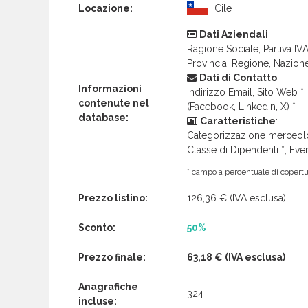
Locazione:
Cile
Dati Aziendali
:
Ragione Sociale, Partiva IVA 
Provincia, Regione, Nazion
Dati di Contatto
:
Informazioni
Indirizzo Email, Sito Web *, 
contenute nel
(Facebook, Linkedin, X) *
database:
Caratteristiche
:
Categorizzazione merceolog
Classe di Dipendenti *, Even
* campo a percentuale di copertur
Prezzo listino:
126,36 €
(IVA esclusa)
Sconto:
50%
Prezzo finale:
63,18 €
(IVA esclusa)
Anagrafiche
324
incluse: