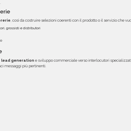
.
erie
brerie
, così da costruire selezioni coerenti con il prodotto o il servizio che 
ori, grossisti e distributori
to
e
i
lead generation
e sviluppo commerciale verso interlocutori specializzati
isci messaggi più pertinenti.