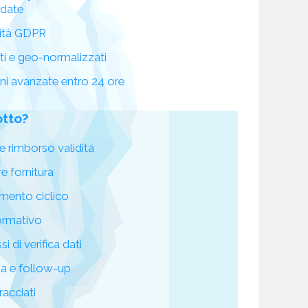
idate
ità GDPR
ati e geo-normalizzati
oni avanzate entro 24 ore
otto?
e rimborso validità
re fornitura
mento ciclico
ormativo
i di verifica dati
za e follow-up
racciati