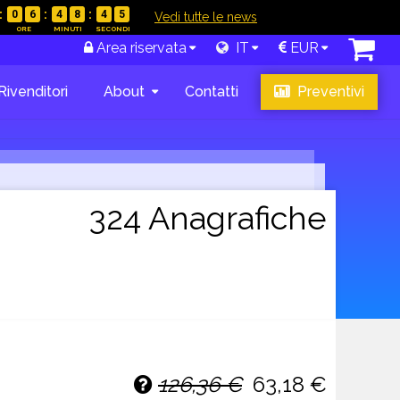
0
6
4
8
4
4
|
Vedi tutte le news
Area riservata
IT
EUR
Rivenditori
About
Contatti
Preventivi
324 Anagrafiche
126,36 €
63,18 €