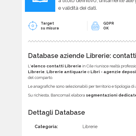
a titolo definitivo, unitamente alle
e validità dei dati.
Target
GDPR
su misura
OK
Database aziende Librerie: contatti
L'
elenco contatti Librerie
in Cile riunisce realtà profess
Librerie
,
Librerie antiquarie
e
Libri - agenzie depos
del comparto.
Le anagrafiche sono selezionabili per territorio e tipologia di a
Su richiesta, Bancomail elabora
segmentazioni dedicat
Dettagli Database
Categoria:
Librerie