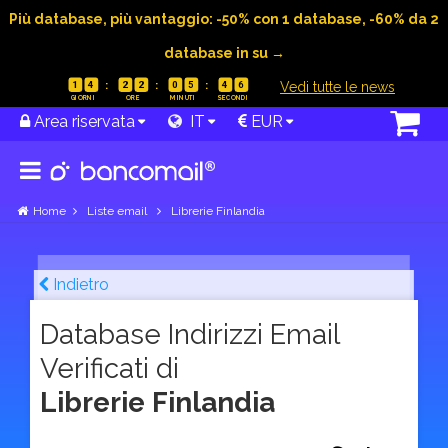
Più database, più vantaggio: -50% con 1 database, -60% da 2
database in su →
|
Vedi tutte le news
1
4
2
2
0
5
4
5
Area riservata
IT
EUR
Home
Liste email
Librerie Finlandia
Indietro
Database Indirizzi Email
Verificati di
Librerie Finlandia