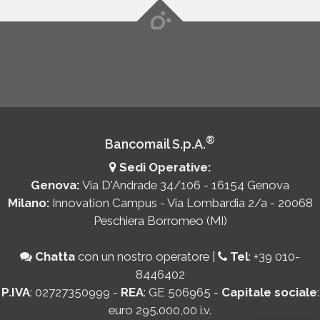
®
Bancomail S.p.A.
Sedi Operative:
Genova:
Via D'Andrade 34/106 - 16154 Genova
Milano:
Innovation Campus - Via Lombardia 2/a - 20068
Peschiera Borromeo (MI)
Chatta
con un nostro operatore
|
Tel
:
+39 010-
8446402
P.IVA
: 02727350999 -
REA
: GE 506965 -
Capitale sociale
:
euro 295.000,00 i.v.