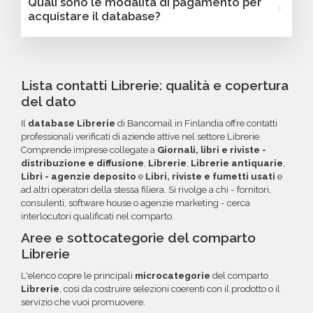
Quali sono le modalità di pagamento per
e personalizzare le tue campagne B2B.
numero di dipendenti, fatturato, forma
database email Librerie - Finlandia. Se riscontri
acquistare il database?
giuridica o altri criteri specifici. Se online non
indirizzi email non validi entro 60 giorni
trovi la configurazione che cerchi, contatta il
dall'acquisto, potrai richiedere un rimborso o
Puoi completare l'acquisto in tutta sicurezza
nostro reparto Commerciale: ti aiuteremo a
un credito da utilizzare per futuri acquisti. La
tramite bonifico o carta di credito, utilizzando
costruire il target perfetto per la tua
garanzia copre tutti gli errori come email
i circuiti protetti Banca Sella e PayPal. Inoltre,
Lista contatti Librerie: qualità e copertura
campagna.
inesistenti o DNS errati.
per acquisti voluminosi, è possibile acquistare
del dato
crediti da utilizzare su più ordini. Contattaci per
Il
database Librerie
di Bancomail in Finlandia offre contatti
maggiori informazioni su come sfruttare
professionali verificati di aziende attive nel settore Librerie.
questa opzione.
Comprende imprese collegate a
Giornali, libri e riviste -
distribuzione e diffusione
,
Librerie
,
Librerie antiquarie
,
Libri - agenzie deposito
e
Libri, riviste e fumetti usati
e
ad altri operatori della stessa filiera. Si rivolge a chi - fornitori,
consulenti, software house o agenzie marketing - cerca
interlocutori qualificati nel comparto.
Aree e sottocategorie del comparto
Librerie
L'elenco copre le principali
microcategorie
del comparto
Librerie
, così da costruire selezioni coerenti con il prodotto o il
servizio che vuoi promuovere.