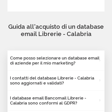
Guida all'acquisto di un database
email Librerie - Calabria
Come posso selezionare un database email
di aziende per il mio marketing?
Puoi selezionare e acquistare i database dalla
I contatti del database Librerie - Calabria
nostra piattaforma Bancomail. Troverai
sono aggiornati e validati?
contatti B2B verificati di aziende attive Librerie
- Calabria. Tutti i contatti includono l'indirizzo
Sì, Bancomail garantisce che tutti i contatti
I database email Bancomail Librerie -
email e sono filtrabili per area geografica,
includano email attive e aggiornate. I nostri
Calabria sono conformi al GDPR?
settore, dimensione aziendale e altri criteri utili
database vengono sottoposti a verifiche
per il tuo marketing.
regolari per offrire solo contatti affidabili,