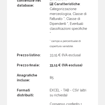
contenute nel
Caratteristiche
:
database:
Categorizzazione
merceologica, Classe di
Fatturato *, Classe di
Dipendenti *, Eventuali
classificazioni specifiche
*
* campo a percentuale di
copertura variabile.
Prezzo listino:
33,15 €
(IVA esclusa)
Prezzo finale:
33,15 €
(IVA esclusa)
Anagrafiche
85
incluse:
Formati
EXCEL - TAB - CSV (altri
distribuiti:
su richiesta)
Consenso conferito +