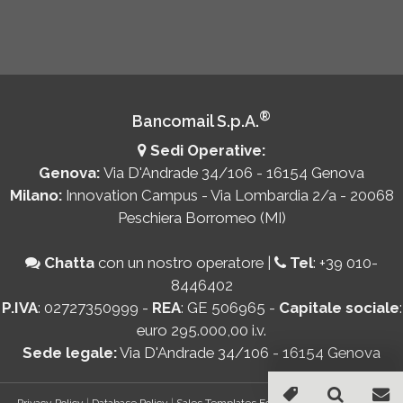
®
Bancomail S.p.A.
Sedi Operative:
Genova:
Via D'Andrade 34/106 - 16154 Genova
Milano:
Innovation Campus - Via Lombardia 2/a - 20068
Peschiera Borromeo (MI)
Chatta
con un nostro operatore
|
Tel
:
+39 010-
8446402
P.IVA
: 02727350999 -
REA
: GE 506965 -
Capitale sociale
:
euro 295.000,00 i.v.
Sede legale:
Via D'Andrade 34/106 - 16154 Genova
Privacy Policy
|
Database Policy
|
Sales Templates For Gmail - AddOn Policy
|