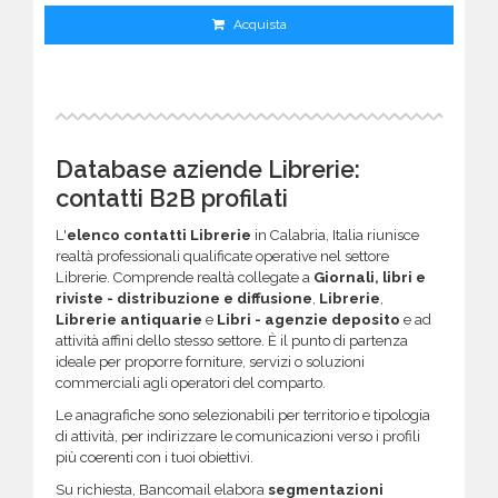
Acquista
Database aziende Librerie:
contatti B2B profilati
L'
elenco contatti Librerie
in Calabria, Italia riunisce
realtà professionali qualificate operative nel settore
Librerie. Comprende realtà collegate a
Giornali, libri e
riviste - distribuzione e diffusione
,
Librerie
,
Librerie antiquarie
e
Libri - agenzie deposito
e ad
attività affini dello stesso settore. È il punto di partenza
ideale per proporre forniture, servizi o soluzioni
commerciali agli operatori del comparto.
Le anagrafiche sono selezionabili per territorio e tipologia
di attività, per indirizzare le comunicazioni verso i profili
più coerenti con i tuoi obiettivi.
Su richiesta, Bancomail elabora
segmentazioni