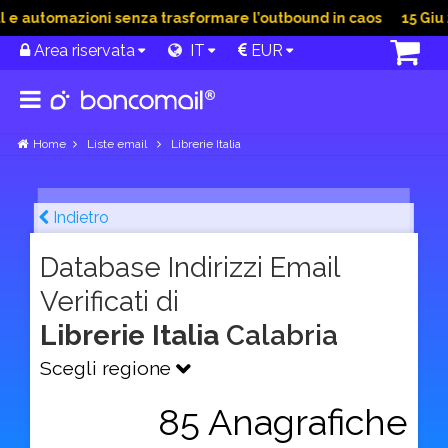
 automazioni senza trasformare l’outbound in caos
15 Giu 20
Area riservata
IT
EUR
Home
Liste email
Librerie Italia
Indietro
Database Indirizzi Email
Verificati di
Librerie Italia
Calabria
Scegli regione
85 Anagrafiche