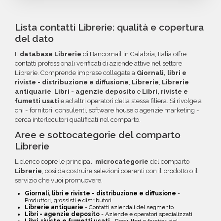
nostro reparto Commerciale: ti aiuteremo a
un credito da utilizzare per futuri acquisti. La
tramite bonifico o carta di credito, utilizzando
costruire il target perfetto per la tua
garanzia copre tutti gli errori come email
i circuiti protetti Banca Sella e PayPal. Inoltre,
Lista contatti Librerie: qualità e copertura
campagna.
inesistenti o DNS errati.
per acquisti voluminosi, è possibile acquistare
del dato
crediti da utilizzare su più ordini. Contattaci per
Il
database Librerie
di Bancomail in Calabria, Italia offre
maggiori informazioni su come sfruttare
contatti professionali verificati di aziende attive nel settore
questa opzione.
Librerie. Comprende imprese collegate a
Giornali, libri e
riviste - distribuzione e diffusione
,
Librerie
,
Librerie
antiquarie
,
Libri - agenzie deposito
e
Libri, riviste e
fumetti usati
e ad altri operatori della stessa filiera. Si rivolge a
chi - fornitori, consulenti, software house o agenzie marketing -
cerca interlocutori qualificati nel comparto.
Aree e sottocategorie del comparto
Librerie
L'elenco copre le principali
microcategorie
del comparto
Librerie
, così da costruire selezioni coerenti con il prodotto o il
servizio che vuoi promuovere.
Giornali, libri e riviste - distribuzione e diffusione
-
Produttori, grossisti e distributori
Librerie antiquarie
- Contatti aziendali del segmento
Libri - agenzie deposito
- Aziende e operatori specializzati
Libri, riviste e fumetti usati
- Produttori e fornitori del