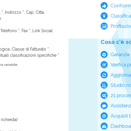
Conform
*, Indirizzo *, Cap, Città,
Classific
e.
Profilazi
Telefono *, Fax *, Link Social
Cosa c'è s
ica, Classe di Fatturato *,
Garanzia 
tuali classificazioni specifiche *
Verifica p
a variabile.
Aggiorna
Studio n
21 process
Assisten
Acquisti t
richiesta)
Dashboar