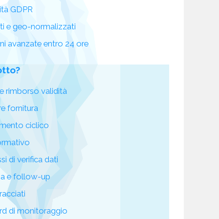
ità GDPR
ati e geo-normalizzati
oni avanzate entro 24 ore
otto?
e rimborso validità
re fornitura
mento ciclico
ormativo
i di verifica dati
za e follow-up
racciati
d di monitoraggio