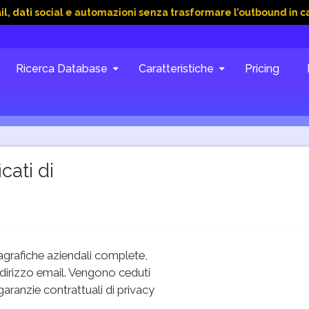
ial e automazioni senza trasformare l’outbound in caos
15 G
Ricerca Database
Caratteristiche
Pricing
cati di
grafiche aziendali complete,
dirizzo email. Vengono ceduti
 garanzie contrattuali di privacy