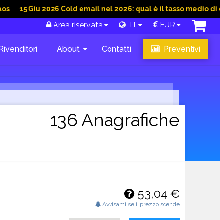
iu 2026 Cold email nel 2026: qual è il tasso medio di conversio
Area riservata
IT
EUR
Rivenditori
About
Contatti
Preventivi
136 Anagrafiche
53,04 €
Avvisami se il prezzo scende