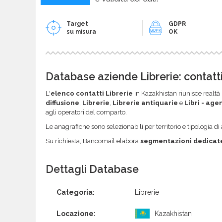
Target
GDPR
su misura
OK
Database aziende Librerie: contatti
L'
elenco contatti Librerie
in Kazakhistan riunisce realtà 
diffusione
,
Librerie
,
Librerie antiquarie
e
Libri - age
agli operatori del comparto.
Le anagrafiche sono selezionabili per territorio e tipologia di a
Su richiesta, Bancomail elabora
segmentazioni dedicat
Dettagli Database
Categoria:
Librerie
Locazione:
Kazakhistan