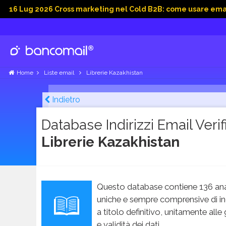
2026 Cross marketing nel Cold B2B: come usare email, dati soc
Home
Liste email
Librerie Kazakhistan
Indietro
Database Indirizzi Email Verifi
Librerie Kazakhistan
Questo database contiene 136 ana
uniche e sempre comprensive di in
a titolo definitivo, unitamente alle
e validità dei dati.