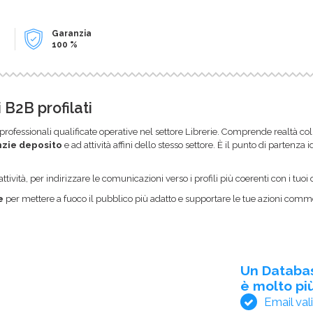
Garanzia
100 %
 B2B profilati
professionali qualificate operative nel settore Librerie. Comprende realtà co
nzie deposito
e ad attività affini dello stesso settore. È il punto di partenz
ttività, per indirizzare le comunicazioni verso i profili più coerenti con i tuoi o
e
per mettere a fuoco il pubblico più adatto e supportare le tue azioni commer
Un Databa
è molto più
Email val