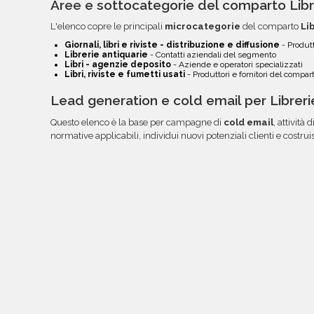
Aree e sottocategorie del comparto Libr
L'elenco copre le principali
microcategorie
del comparto
Li
Giornali, libri e riviste - distribuzione e diffusione
- Produtt
Librerie antiquarie
- Contatti aziendali del segmento
Libri - agenzie deposito
- Aziende e operatori specializzati
Libri, riviste e fumetti usati
- Produttori e fornitori del compar
Lead generation e cold email per Libreri
Questo elenco è la base per campagne di
cold email
, attività d
normative applicabili, individui nuovi potenziali clienti e costru