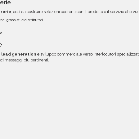
erie
brerie
, così da costruire selezioni coerenti con il prodotto o il servizio che 
ori, grossisti e distributori
to
e
i
lead generation
e sviluppo commerciale verso interlocutori specializzati
isci messaggi più pertinenti.