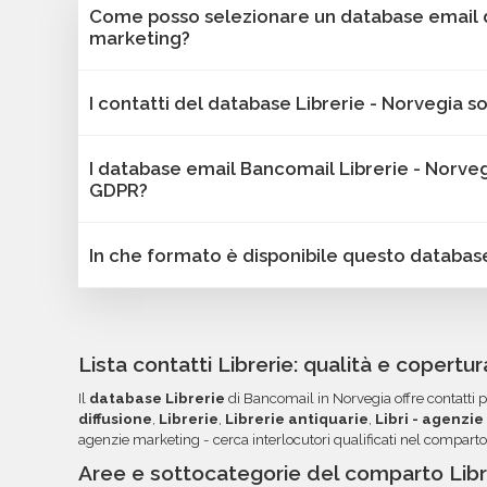
Come posso selezionare un database email di
marketing?
Puoi selezionare e acquistare i database dalla 
I contatti del database Librerie - Norvegia so
Bancomail. Troverai contatti B2B verificati di azi
Norvegia. Tutti i contatti includono l'indirizzo em
Sì, Bancomail garantisce che tutti i contatti inc
area geografica, settore, dimensione aziendale e alt
I database email Bancomail Librerie - Norve
aggiornate. I nostri database vengono sottoposti
GDPR?
marketing.
offrire solo contatti affidabili, aggiornati e conf
I dati sono validi per attività B2B come campa
Sì, tutti i contatti sono raccolti da fonti pubblic
In che formato è disponibile questo databas
e comunicazioni mirate.
secondo le linee guida del GDPR. Bancomail gar
conformità alla normativa sulla protezione dei d
I database Bancomail Librerie - Norvegia vengo
Excel o CSV, pronti per essere importati nei tuoi
campo è organizzato in colonne per semplificare
Lista contatti Librerie: qualità e copertu
l'ordinamento e l'utilizzo dei dati. Una volta pront
Il
database Librerie
di Bancomail in Norvegia offre contatti p
documentazione nella tua area riservata, con link
diffusione
,
Librerie
,
Librerie antiquarie
,
Libri - agenzi
agenzie marketing - cerca interlocutori qualificati nel comparto
Aree e sottocategorie del comparto Libr