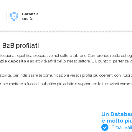
Garanzia
100 %
 B2B profilati
fessionali qualificate operative nel settore Librerie. Comprende realtà colle
nzie deposito
e ad attività affini dello stesso settore. È il punto di partenz
ttività, per indirizzare le comunicazioni verso i profili più coerenti con i tuoi o
e
per mettere a fuoco il pubblico più adatto e supportare le tue azioni commer
Un Databa
è molto più
Email val