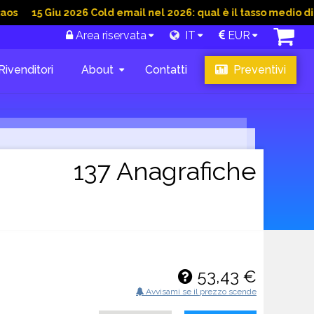
Giu 2026 Cold email nel 2026: qual è il tasso medio di conversi
Area riservata
IT
EUR
Rivenditori
About
Contatti
Preventivi
137 Anagrafiche
53,43 €
Avvisami se il prezzo scende