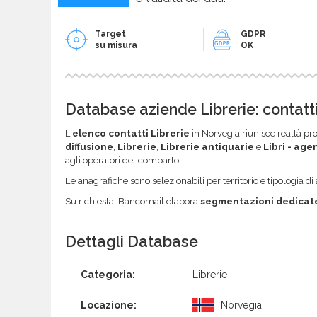
Target
GDPR
su misura
OK
Database aziende Librerie: contatti
L'
elenco contatti Librerie
in Norvegia riunisce realtà pro
diffusione
,
Librerie
,
Librerie antiquarie
e
Libri - age
agli operatori del comparto.
Le anagrafiche sono selezionabili per territorio e tipologia di a
Su richiesta, Bancomail elabora
segmentazioni dedicat
Dettagli Database
Categoria:
Librerie
Locazione:
Norvegia