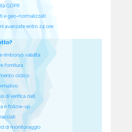
ità GDPR
ati e geo-normalizzati
oni avanzate entro 24 ore
otto?
e rimborso validità
re fornitura
mento ciclico
ormativo
i di verifica dati
za e follow-up
racciati
d di monitoraggio