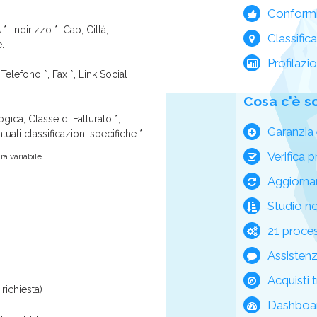
Conform
*, Indirizzo *, Cap, Città,
Classific
e.
Profilazi
Telefono *, Fax *, Link Social
Cosa c'è s
ica, Classe di Fatturato *,
Garanzia 
tuali classificazioni specifiche *
Verifica p
a variabile.
Aggiorna
Studio n
21 process
Assisten
Acquisti t
richiesta)
Dashboar