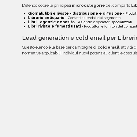
L'elenco copre le principali
microcategorie
del comparto
Li
Giornali, libri e riviste - distribuzione e diffusione
- Produtt
Librerie antiquarie
- Contatti aziendali del segmento
Libri - agenzie deposito
- Aziende e operatori specializzati
Libri, riviste e fumetti usati
- Produttori e fornitori del compar
Lead generation e cold email per Libreri
Questo elenco è la base per campagne di
cold email
, attività d
normative applicabili, individui nuovi potenziali clienti e costru