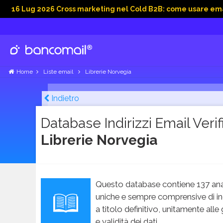
 2026 Cross marketing nel Cold B2B: come usare email, dati so
Home
Liste email
Librerie Norvegia
Indietro
Database Indirizzi Email Verifi
Librerie Norvegia
Questo database contiene 137 ana
uniche e sempre comprensive di in
a titolo definitivo, unitamente alle
e validità dei dati.