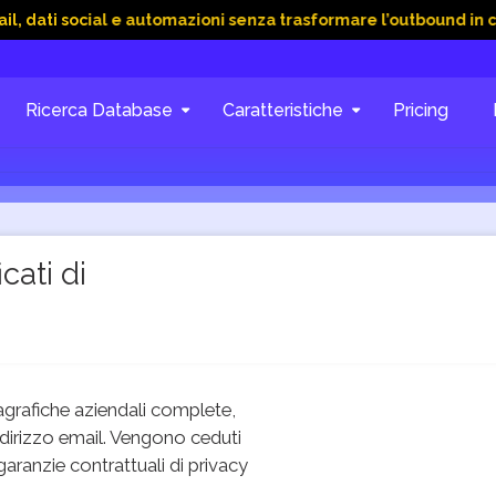
cial e automazioni senza trasformare l’outbound in caos
15 
Ricerca Database
Caratteristiche
Pricing
cati di
grafiche aziendali complete,
dirizzo email. Vengono ceduti
 garanzie contrattuali di privacy