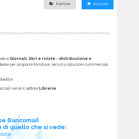
Esempio
Acquista
gate a
Giornali, libri e riviste - distribuzione e
a ideale per proporre forniture, servizi o soluzioni commerciali
biettivi.
ciali verso il settore
Librerie
.
se Bancomail
 di quello che si vede:
idate