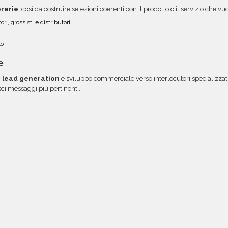
brerie
, così da costruire selezioni coerenti con il prodotto o il servizio che 
ori, grossisti e distributori
to
e
i
lead generation
e sviluppo commerciale verso interlocutori specializzati
isci messaggi più pertinenti.