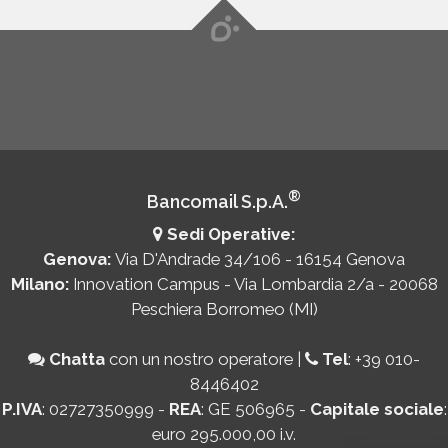
®
Bancomail S.p.A.
Sedi Operative:
Genova:
Via D'Andrade 34/106 - 16154 Genova
Milano:
Innovation Campus - Via Lombardia 2/a - 20068
Peschiera Borromeo (MI)
Chatta
con un nostro operatore
|
Tel
:
+39 010-
8446402
P.IVA
: 02727350999 -
REA
: GE 506965 -
Capitale sociale
:
euro 295.000,00 i.v.