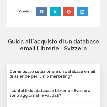
Condividi:
Guida all'acquisto di un database
email Librerie - Svizzera
Come posso selezionare un database email
di aziende per il mio marketing?
Puoi selezionare e acquistare i database dalla
I contatti del database Librerie - Svizzera
nostra piattaforma Bancomail. Troverai
sono aggiornati e validati?
contatti B2B verificati di aziende attive Librerie
- Svizzera. Tutti i contatti includono l'indirizzo
Sì, Bancomail garantisce che tutti i contatti