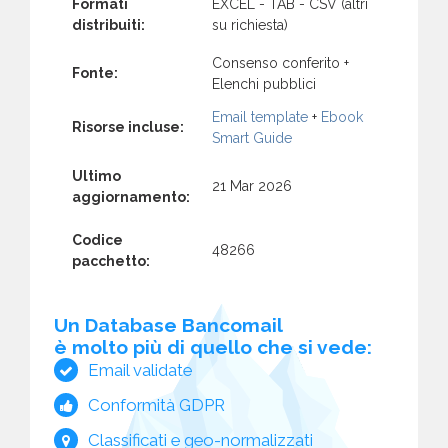
Formati
EXCEL - TAB - CSV (altri
distribuiti:
su richiesta)
Consenso conferito +
Fonte:
Elenchi pubblici
Email template
+
Ebook
Risorse incluse:
Smart Guide
Ultimo
21 Mar 2026
aggiornamento:
Codice
48266
pacchetto:
Un Database Bancomail
è molto più di quello che si vede:
Email validate
Conformità GDPR
Classificati e geo-normalizzati