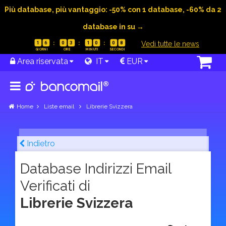
Più database, più vantaggio: -50% con 1 database, -60% da 2
database in su →
|
Vedi tutte le news
1
6
0
3
1
0
0
7
Area riservata
IT
EUR
Home
Liste email
Librerie Svizzera
Indietro
Database Indirizzi Email
Verificati di
Librerie Svizzera