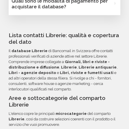
Quali sono le modalità di pagamento per
e personalizzare le tue campagne B2B.
numero di dipendenti, fatturato, forma
database email Librerie - Svizzera. Se riscontri
acquistare il database?
giuridica o altri criteri specifici. Se online non
indirizzi email non validi entro 60 giorni
trovi la configurazione che cerchi, contatta il
dall'acquisto, potrai richiedere un rimborso o
Puoi completare l'acquisto in tutta sicurezza
nostro reparto Commerciale: ti aiuteremo a
un credito da utilizzare per futuri acquisti. La
tramite bonifico o carta di credito, utilizzando
costruire il target perfetto per la tua
garanzia copre tutti gli errori come email
i circuiti protetti Banca Sella e PayPal. Inoltre,
Lista contatti Librerie: qualità e copertura
campagna.
inesistenti o DNS errati.
per acquisti voluminosi, è possibile acquistare
del dato
crediti da utilizzare su più ordini. Contattaci per
Il
database Librerie
di Bancomail in Svizzera offre contatti
maggiori informazioni su come sfruttare
professionali verificati di aziende attive nel settore Librerie.
questa opzione.
Comprende imprese collegate a
Giornali, libri e riviste -
distribuzione e diffusione
,
Librerie
,
Librerie antiquarie
,
Libri - agenzie deposito
e
Libri, riviste e fumetti usati
e
ad altri operatori della stessa filiera. Si rivolge a chi - fornitori,
consulenti, software house o agenzie marketing - cerca
interlocutori qualificati nel comparto.
Aree e sottocategorie del comparto
Librerie
L'elenco copre le principali
microcategorie
del comparto
Librerie
, così da costruire selezioni coerenti con il prodotto o il
servizio che vuoi promuovere.