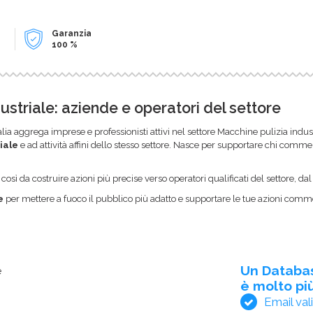
Garanzia
100 %
striale: aziende e operatori del settore
alia aggrega imprese e professionisti attivi nel settore Macchine pulizia indust
iale
e ad attività affini dello stesso settore. Nasce per supportare chi commerc
sì da costruire azioni più precise verso operatori qualificati del settore, da
e
per mettere a fuoco il pubblico più adatto e supportare le tue azioni commer
Un Databa
e
è molto più
Email val