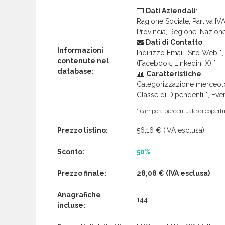
Dati Aziendali
:
Ragione Sociale, Partiva IVA 
Provincia, Regione, Nazion
Dati di Contatto
:
Informazioni
Indirizzo Email, Sito Web *, 
contenute nel
(Facebook, Linkedin, X) *
database:
Caratteristiche
:
Categorizzazione merceolog
Classe di Dipendenti *, Even
* campo a percentuale di copertur
Prezzo listino:
56,16 €
(IVA esclusa)
Sconto:
50%
Prezzo finale:
28,08 €
(IVA esclusa)
Anagrafiche
144
incluse: