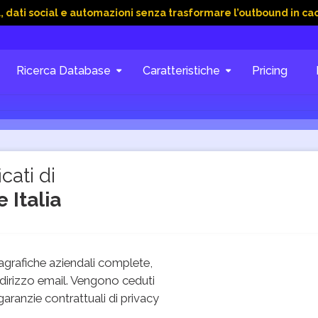
al e automazioni senza trasformare l’outbound in caos
15 Gi
Ricerca Database
Caratteristiche
Pricing
cati di
 Italia
grafiche aziendali complete,
dirizzo email. Vengono ceduti
 garanzie contrattuali di privacy