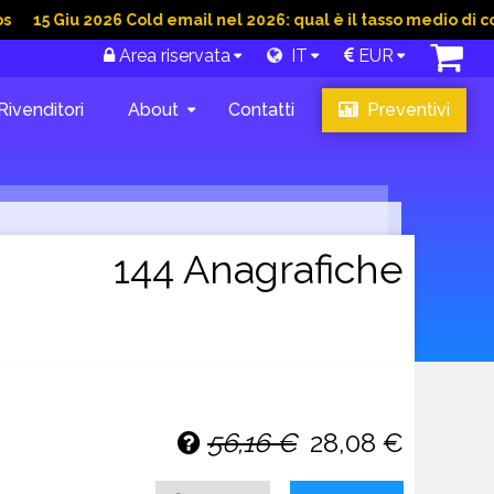
u 2026 Cold email nel 2026: qual è il tasso medio di conversion
Area riservata
IT
EUR
Rivenditori
About
Contatti
Preventivi
144 Anagrafiche
56,16 €
28,08 €