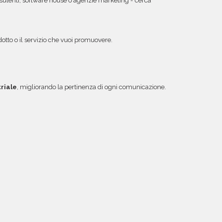
, consulenti, software house o agenzie marketing - cerca
odotto o il servizio che vuoi promuovere.
riale
, migliorando la pertinenza di ogni comunicazione.