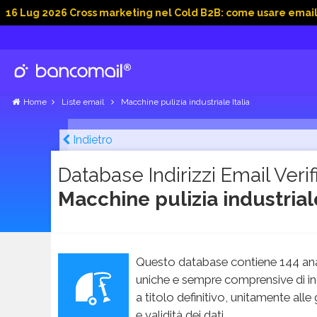
026 Cross marketing nel Cold B2B: come usare email, dati soci
Home
Liste email
Macchine pulizia industriale Italia
Indietro
Database Indirizzi Email Verifi
Macchine pulizia industriale
Questo database contiene 144 ana
uniche e sempre comprensive di in
a titolo definitivo, unitamente alle
e validità dei dati.