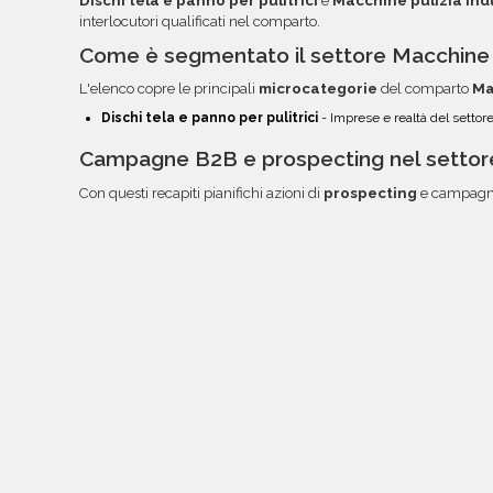
Dischi tela e panno per pulitrici
e
Macchine pulizia ind
interlocutori qualificati nel comparto.
Come è segmentato il settore Macchine p
L'elenco copre le principali
microcategorie
del comparto
Ma
Dischi tela e panno per pulitrici
- Imprese e realtà del settor
Campagne B2B e prospecting nel settore 
Con questi recapiti pianifichi azioni di
prospecting
e campagne