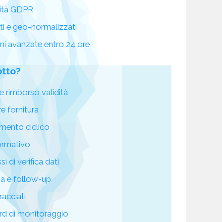
ità GDPR
ati e geo-normalizzati
oni avanzate entro 24 ore
otto?
e rimborso validità
re fornitura
mento ciclico
ormativo
i di verifica dati
za e follow-up
racciati
d di monitoraggio