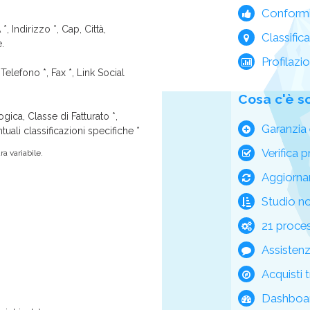
Conform
*, Indirizzo *, Cap, Città,
Classific
e.
Profilazi
Telefono *, Fax *, Link Social
Cosa c'è s
ica, Classe di Fatturato *,
Garanzia 
tuali classificazioni specifiche *
Verifica p
a variabile.
Aggiorna
Studio n
21 process
Assisten
Acquisti t
Dashboar