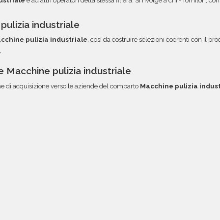
ustriale
e ad altri operatori della stessa filiera. Si rivolge a chi - fornitori
ulizia industriale
cchine pulizia industriale
, così da costruire selezioni coerenti con il pr
e
Macchine pulizia industriale
 di acquisizione verso le aziende del comparto
Macchine pulizia indust