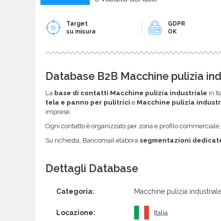
Target
GDPR
su misura
OK
Database B2B Macchine pulizia indu
La
base di contatti Macchine pulizia industriale
in It
tela e panno per pulitrici
e
Macchine pulizia industr
imprese.
Ogni contatto è organizzato per zona e profilo commerciale, co
Su richiesta, Bancomail elabora
segmentazioni dedicat
Dettagli Database
Categoria:
Macchine pulizia industrial
Locazione:
Italia