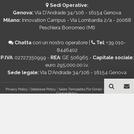
Sedi Operative:
Genova:
Via D'Andrade 34/106 - 16154 Genova
Milano:
Innovation Campus - Via Lombardia 2/a - 20068
Peschiera Borromeo (MI)
Chatta
con un nostro operatore
|
Tel
:
+39 010-
8446402
P.IVA
: 02727350999 -
REA
: GE 506965 -
Capitale sociale
:
euro 295.000,00 i.v.
Sede legale:
Via D'Andrade 34/106 - 16154 Genova
Privacy Policy
|
Database Policy
|
Sales Templates For Gmail - AddOn Policy
|
Cookie Policy
®
© Copyright 2026 Bancomail