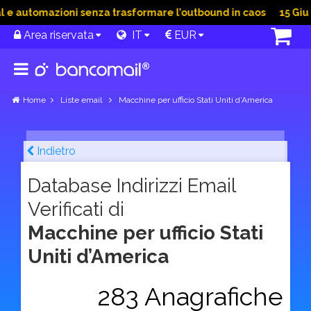
 automazioni senza trasformare l’outbound in caos
15 Giu 20
Area riservata
IT
EUR
Home
Liste email
Macchine per ufficio Stati Uniti d’America
Indietro
Database Indirizzi Email
Verificati di
Macchine per ufficio Stati
Uniti d’America
283 Anagrafiche