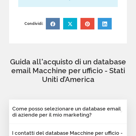
Condividi:
Guida all'acquisto di un database
email Macchine per ufficio - Stati
Uniti d’America
Come posso selezionare un database email
di aziende per il mio marketing?
Puoi selezionare e acquistare i database dalla
I contatti del database Macchine per ufficio -
nostra piattaforma Bancomail. Troverai