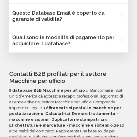
con link diretto via email.
variano in base al database selezionato: potrai
Assolutamente sì. I database Bancomail
Questo Database Email è coperto da
trovare dati come fatturato, numero di
Macchine per ufficio - Stati Uniti d’America
garanzie di validità?
dipendenti, link ai profili social e altre
possono essere filtrati in base a parametri
caratteristiche specifiche utili per segmentare
strategici come localizzazione (città,
Sì, Bancomail offre una garanzia di qualità sui
Quali sono le modalità di pagamento per
e personalizzare le tue campagne B2B.
provincia, regione, CAP), numero di
database email Macchine per ufficio - Stati
acquistare il database?
dipendenti, fatturato, forma giuridica o altri
Uniti d’America. Se riscontri indirizzi email non
criteri specifici. Se online non trovi la
validi entro 60 giorni dall'acquisto, potrai
Puoi completare l'acquisto in tutta sicurezza
configurazione che cerchi, contatta il nostro
richiedere un rimborso o un credito da
tramite bonifico o carta di credito, utilizzando
reparto Commerciale: ti aiuteremo a costruire
utilizzare per futuri acquisti. La garanzia copre
i circuiti protetti Banca Sella e PayPal. Inoltre,
Contatti B2B profilati per il settore
il target perfetto per la tua campagna.
tutti gli errori come email inesistenti o DNS
per acquisti voluminosi, è possibile acquistare
Macchine per ufficio
errati.
crediti da utilizzare su più ordini. Contattaci per
Il
database B2B Macchine per ufficio
di Bancomail in Stati
maggiori informazioni su come sfruttare
Uniti d’America dà accesso a recapiti professionali aggiornati di
questa opzione.
aziende attive nel settore Macchine per ufficio. Comprende
imprese collegate a
Affrancatrici postali e macchine per
postalizzazione
,
Calcolatrici
,
Denaro trattamento -
macchine e sistemi
,
Duplicatori e stampatrici
e
Etichettatura e marcatura - macchine e sistemi
oltre ad
altre realtà del comparto. Rappresenta una base solida per
produttori, distributori e professionisti che vogliono ampliare i