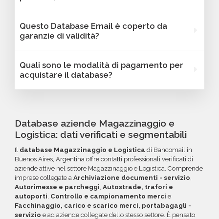
Oltre a questi, le informazioni strategiche
con link diretto via email.
variano in base al database selezionato: potrai
Assolutamente sì. I database Bancomail
Questo Database Email è coperto da
trovare dati come fatturato, numero di
Magazzinaggio e Logistica - Buenos Aires
garanzie di validità?
dipendenti, link ai profili social e altre
possono essere filtrati in base a parametri
caratteristiche specifiche utili per segmentare
strategici come localizzazione (città,
Sì, Bancomail offre una garanzia di qualità sui
Quali sono le modalità di pagamento per
e personalizzare le tue campagne B2B.
provincia, regione, CAP), numero di
database email Magazzinaggio e Logistica -
acquistare il database?
dipendenti, fatturato, forma giuridica o altri
Buenos Aires. Se riscontri indirizzi email non
criteri specifici. Se online non trovi la
validi entro 60 giorni dall'acquisto, potrai
Puoi completare l'acquisto in tutta sicurezza
configurazione che cerchi, contatta il nostro
richiedere un rimborso o un credito da
tramite bonifico o carta di credito, utilizzando
reparto Commerciale: ti aiuteremo a costruire
utilizzare per futuri acquisti. La garanzia copre
i circuiti protetti Banca Sella e PayPal. Inoltre,
Database aziende Magazzinaggio e
il target perfetto per la tua campagna.
tutti gli errori come email inesistenti o DNS
per acquisti voluminosi, è possibile acquistare
Logistica: dati verificati e segmentabili
errati.
crediti da utilizzare su più ordini. Contattaci per
Il
database Magazzinaggio e Logistica
di Bancomail in
maggiori informazioni su come sfruttare
Buenos Aires, Argentina offre contatti professionali verificati di
questa opzione.
aziende attive nel settore Magazzinaggio e Logistica. Comprende
imprese collegate a
Archiviazione documenti - servizio
,
Autorimesse e parcheggi
,
Autostrade, trafori e
autoporti
,
Controllo e campionamento merci
e
Facchinaggio, carico e scarico merci, portabagagli -
servizio
e ad aziende collegate dello stesso settore. È pensato