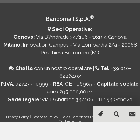
®
Bancomail S.p.A.
Sedi Operative:
Genova:
Via D'Andrade 34/106 - 16154 Genova
Milano:
Innovation Campus - Via Lombardia 2/a - 20068
Peschiera Borromeo (MI)
Chatta
con un nostro operatore
|
Tel
:
+39 010-
8446402
P.IVA
: 02727350999 -
REA
: GE 506965 -
Capitale sociale
:
euro 295.000,00 i.v.
Sede legale:
Via D'Andrade 34/106 - 16154 Genova
Privacy Policy
|
Database Policy
|
Sales Templates For Gmail - AddOn Policy
|
Cookie Policy
®
© Copyright 2026 Bancomail