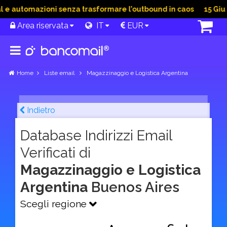
 automazioni senza trasformare l’outbound in caos
15 Giu 20
Area riservata
IT
EUR
Home
Liste email
Magazzinaggio e Logistica Argentina
Indietro
Database Indirizzi Email
Verificati di
Magazzinaggio e Logistica
Argentina
Buenos Aires
Scegli regione