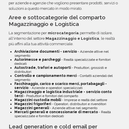
per aziende e agenzie che vogliono presentare prodotti, servizi o
soluzioni a questo mercato in modo mirato.
Aree e sottocategorie del comparto
Magazzinaggio e Logistica
La segmentazione per
microcategoria
permette di isolare,
all'interno del settore
Magazzinaggio e Logistica
, le realtà
più affini alla tua attività commerciale.
Archiviazione documenti - servizio
- Aziende attive nel
segmento
Autorimesse e parcheggi
- Realtà specializzate e fornitori
dedicati
Autostrade, trafori e autoporti
- Produttori, grossisti e
distributori
Controllo e campionamento merci
- Contatti aziendali del
segmento
Facchinaggio, carico e scarico merci, portabagagli -
servizio
- Aziende e operatori specializzati
Magazzinaggio e logistica industriale - servizio conto
terzi
- Produttori e fornitori del comparto
Magazzini custodia mobili
- Imprese e realtà del settore
Magazzini frigoriferi
- Operatori, distributori e rivenditori
Magazzini generali
- Aziende attive nel segmento
Mercati generali e concessionarie di mercato
- Realtà
specializzate e fornitori dedicati
Lead generation e cold email per