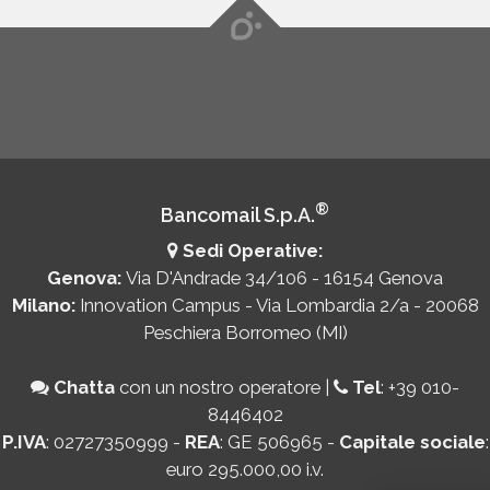
®
Bancomail S.p.A.
Sedi Operative:
Genova:
Via D'Andrade 34/106 - 16154 Genova
Milano:
Innovation Campus - Via Lombardia 2/a - 20068
Peschiera Borromeo (MI)
Chatta
con un nostro operatore
|
Tel
:
+39 010-
8446402
P.IVA
: 02727350999 -
REA
: GE 506965 -
Capitale sociale
:
euro 295.000,00 i.v.