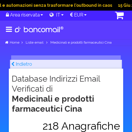
 automazioni senza trasformare l’outbound in caos
15 Giu 202
Area riservata
IT
EUR
Home
Liste email
Medicinali e prodotti farmaceutici Cina
Indietro
Database Indirizzi Email
Verificati di
Medicinali e prodotti
farmaceutici Cina
218 Anagrafiche