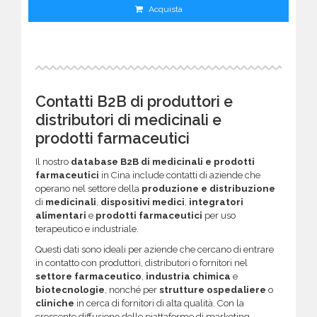
Acquista
Contatti B2B di produttori e
distributori di medicinali e
prodotti farmaceutici
Il nostro
database B2B di medicinali e prodotti
farmaceutici
in Cina include contatti di aziende che
operano nel settore della
produzione e distribuzione
di
medicinali
,
dispositivi medici
,
integratori
alimentari
e
prodotti farmaceutici
per uso
terapeutico e industriale.
Questi dati sono ideali per aziende che cercano di entrare
in contatto con produttori, distributori o fornitori nel
settore farmaceutico
,
industria chimica
e
biotecnologie
, nonché per
strutture ospedaliere
o
cliniche
in cerca di fornitori di alta qualità. Con la
crescente diffusione delle piattaforme di marketing