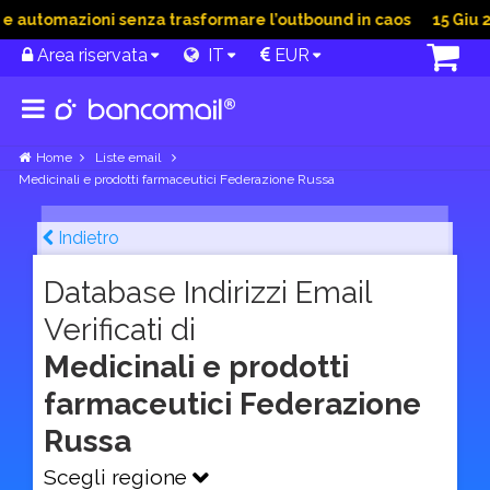
automazioni senza trasformare l’outbound in caos
15 Giu 202
Area riservata
IT
EUR
Home
Liste email
Medicinali e prodotti farmaceutici Federazione Russa
Indietro
Database Indirizzi Email
Verificati di
Medicinali e prodotti
farmaceutici Federazione
Russa
Scegli regione