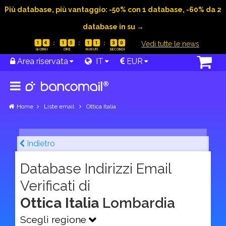
Più database, più vantaggio: -50% con 1 database, -60% da 2
database in su →
|
Vedi tutte le news
1
4
1
5
1
1
2
9
Area riservata
IT
EUR
Home
Liste email
Ottica Italia
Indietro
Database Indirizzi Email
Verificati di
Ottica Italia
Lombardia
Scegli regione