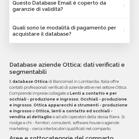
Questo Database Email è coperto da
trovare dati come fatturato, numero di
Ottica - Lombardia possono essere filtrati in
garanzie di validità?
dipendenti, link ai profili social e altre
base a parametri strategici come
caratteristiche specifiche utili per segmentare
localizzazione (città, provincia, regione, CAP),
Sì, Bancomail offre una garanzia di qualità sui
Quali sono le modalità di pagamento per
e personalizzare le tue campagne B2B.
numero di dipendenti, fatturato, forma
database email Ottica - Lombardia. Se
acquistare il database?
giuridica o altri criteri specifici. Se online non
riscontri indirizzi email non validi entro 60
trovi la configurazione che cerchi, contatta il
giorni dall'acquisto, potrai richiedere un
Puoi completare l'acquisto in tutta sicurezza
nostro reparto Commerciale: ti aiuteremo a
rimborso o un credito da utilizzare per futuri
tramite bonifico o carta di credito, utilizzando
costruire il target perfetto per la tua
acquisti. La garanzia copre tutti gli errori come
i circuiti protetti Banca Sella e PayPal. Inoltre,
Database aziende Ottica: dati verificati e
campagna.
email inesistenti o DNS errati.
per acquisti voluminosi, è possibile acquistare
segmentabili
crediti da utilizzare su più ordini. Contattaci per
Il
database Ottica
di Bancomail in Lombardia, Italia offre
maggiori informazioni su come sfruttare
contatti professionali verificati di aziende attive nel settore Ottica.
questa opzione.
Comprende imprese collegate a
Lenti a contatto e per
occhiali - produzione e ingrosso
,
Occhiali - produzione
e ingrosso
,
Ottica apparecchi e strumenti - produzione
e ingrosso
e
Ottica, lenti a contatto ed occhiali -
vendita al dettaglio
e ad altri operatori della stessa filiera. Si
rivolge a chi - fornitori, consulenti, software house o agenzie
marketing - cerca interlocutori qualificati nel comparto.
Aree e sottocategorie del comparto