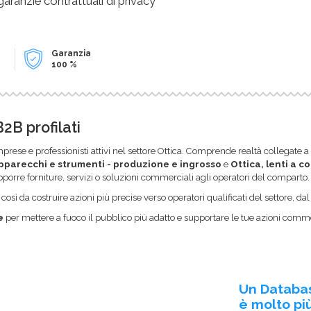
 garanzie contrattuali di privacy
Garanzia
100 %
2B profilati
rese e professionisti attivi nel settore Ottica. Comprende realtà collegate a
pparecchi e strumenti - produzione e ingrosso
e
Ottica, lenti a c
proporre forniture, servizi o soluzioni commerciali agli operatori del comparto.
sì da costruire azioni più precise verso operatori qualificati del settore, da
e
per mettere a fuoco il pubblico più adatto e supportare le tue azioni commer
Un Databa
è molto più