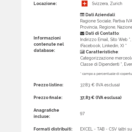
Locazione:
Svizzera, Zurich
Dati Aziendali
:
Ragione Sociale, Partiva IVA 
Provincia, Regione, Nazion
Dati di Contatto
:
Informazioni
Indirizzo Email, Sito Web *, 
contenute nel
(Facebook, Linkedin, X) *
database:
Caratteristiche
:
Categorizzazione merceolog
Classe di Dipendenti *, Even
* campo a percentuale di copertur
Prezzo listino:
37,83 €
(IVA esclusa)
Prezzo finale:
37,83 €
(IVA esclusa)
Anagrafiche
97
incluse:
Formati distribuiti:
EXCEL - TAB - CSV (altri su 