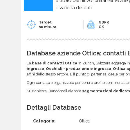
a titolo definitivo, unitamente alle
e validità dei dati.
Target
GDPR
su misura
OK
Database aziende Ottica: contatti B
La
base di contatti Ottica
in Zurich, Svizzera aggrega imp
ingrosso
,
Occhiali - produzione e ingrosso
,
Ottica a
affini dello stesso settore. È il punto di partenza ideale per 
Ogni contatto è organizzato per zona e profilo commerciale, co
Su richiesta, Bancomail elabora
segmentazioni dedicat
Dettagli Database
Categoria:
Ottica