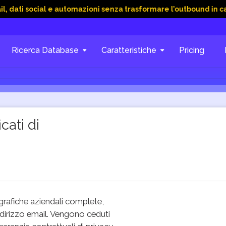
ial e automazioni senza trasformare l’outbound in caos
15 G
Ricerca Database
Caratteristiche
Pricing
cati di
rafiche aziendali complete,
dirizzo email. Vengono ceduti