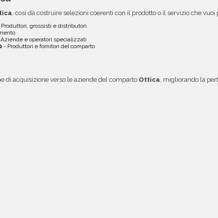
tica
, così da costruire selezioni coerenti con il prodotto o il servizio che vu
 Produttori, grossisti e distributori
gmento
 Aziende e operatori specializzati
o
- Produttori e fornitori del comparto
 di acquisizione verso le aziende del comparto
Ottica
, migliorando la pe