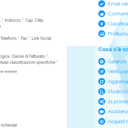
Email val
Conform
*, Indirizzo *, Cap, Città,
Classific
e.
Profilazi
Telefono *, Fax *, Link Social
Cosa c'è s
ica, Classe di Fatturato *,
Garanzia 
tuali classificazioni specifiche *
Verifica p
a variabile.
Aggiorna
Studio n
21 process
Assisten
Acquisti t
richiesta)