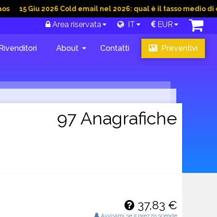
iu 2026 Cold email nel 2026: qual è il tasso medio di conversio
Area riservata
IT
EUR
Rivenditori
About
Contatti
Preventivi
97 Anagrafiche
37,83 €
Avvisami se il prezzo scende