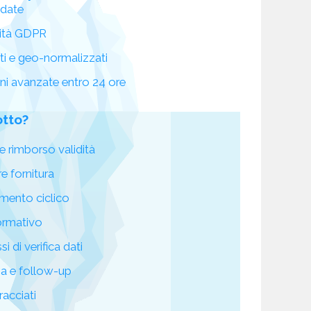
idate
ità GDPR
ati e geo-normalizzati
oni avanzate entro 24 ore
otto?
e rimborso validità
re fornitura
mento ciclico
ormativo
i di verifica dati
za e follow-up
racciati