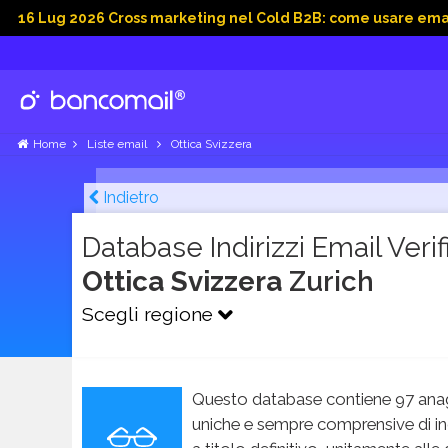
2026 Cross marketing nel Cold B2B: come usare email, dati soc
Home
Liste email
Ottica Svizzera
Indietro
Database Indirizzi Email Verifi
Ottica Svizzera
Zurich
Scegli regione
Questo database contiene 97 anag
uniche e sempre comprensive di in