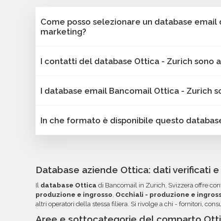
Come posso selezionare un database email di
marketing?
Puoi selezionare e acquistare i database dalla 
I contatti del database Ottica - Zurich sono a
Bancomail. Troverai contatti B2B verificati di az
Zurich. Tutti i contatti includono l'indirizzo email
Sì, Bancomail garantisce che tutti i contatti inc
geografica, settore, dimensione aziendale e altri cr
I database email Bancomail Ottica - Zurich 
aggiornate. I nostri database vengono sottoposti
marketing.
offrire solo contatti affidabili, aggiornati e conf
Sì, tutti i contatti sono raccolti da fonti pubblic
I dati sono validi per attività B2B come campa
In che formato è disponibile questo databas
secondo le linee guida del GDPR. Bancomail gar
e comunicazioni mirate.
conformità alla normativa sulla protezione dei d
I database Bancomail Ottica - Zurich vengono f
CSV, pronti per essere importati nei tuoi strume
organizzato in colonne per semplificare la lettu
Database aziende Ottica: dati verificati 
l'utilizzo dei dati. Una volta pronti, troverai fi
Il
database Ottica
di Bancomail in Zurich, Svizzera offre cont
tua area riservata, con link diretto via email.
produzione e ingrosso
,
Occhiali - produzione e ingros
altri operatori della stessa filiera. Si rivolge a chi - fornitori, 
Aree e sottocategorie del comparto Ott