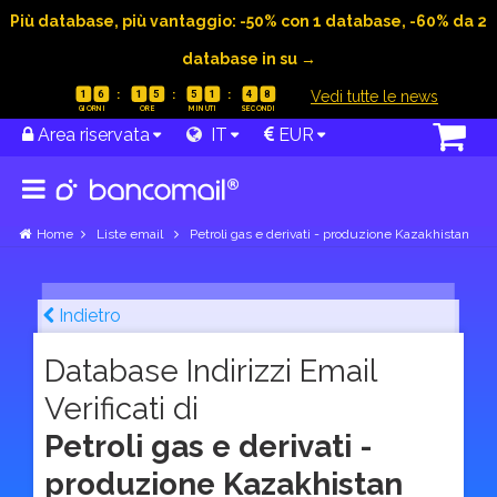
Più database, più vantaggio: -50% con 1 database, -60% da 2
database in su →
|
Vedi tutte le news
1
6
1
5
5
1
4
7
Area riservata
IT
EUR
Home
Liste email
Petroli gas e derivati - produzione Kazakhistan
Indietro
Database Indirizzi Email
Verificati di
Petroli gas e derivati -
produzione Kazakhistan