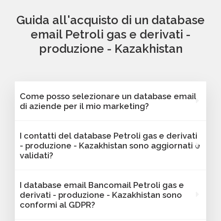
Guida all'acquisto di un database
email Petroli gas e derivati -
produzione - Kazakhistan
Come posso selezionare un database email
di aziende per il mio marketing?
Puoi selezionare e acquistare i database dalla
I contatti del database Petroli gas e derivati
nostra piattaforma Bancomail. Troverai
- produzione - Kazakhistan sono aggiornati e
contatti B2B verificati di aziende attive Petroli
validati?
gas e derivati - produzione - Kazakhistan.
Tutti i contatti includono l'indirizzo email e
Sì, Bancomail garantisce che tutti i contatti
I database email Bancomail Petroli gas e
sono filtrabili per area geografica, settore,
includano email attive e aggiornate. I nostri
derivati - produzione - Kazakhistan sono
dimensione aziendale e altri criteri utili per il
database vengono sottoposti a verifiche
conformi al GDPR?
tuo marketing.
regolari per offrire solo contatti affidabili,