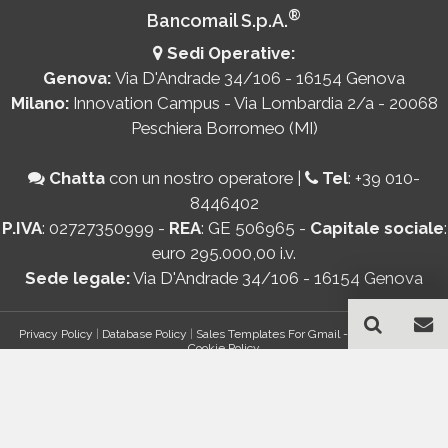
®
Bancomail S.p.A.
Sedi Operative:
Genova:
Via D'Andrade 34/106 - 16154 Genova
Milano:
Innovation Campus - Via Lombardia 2/a - 20068
Peschiera Borromeo (MI)
Chatta
con un nostro operatore
|
Tel
:
+39 010-
8446402
P.IVA
: 02727350999 -
REA
: GE 506965 -
Capitale sociale
:
euro 295.000,00 i.v.
Sede legale:
Via D'Andrade 34/106 - 16154 Genova
Privacy Policy
|
Database Policy
|
Sales Templates For Gmail - AddOn Policy
|
Cookie Policy
®
© Copyright 2026 Bancomail