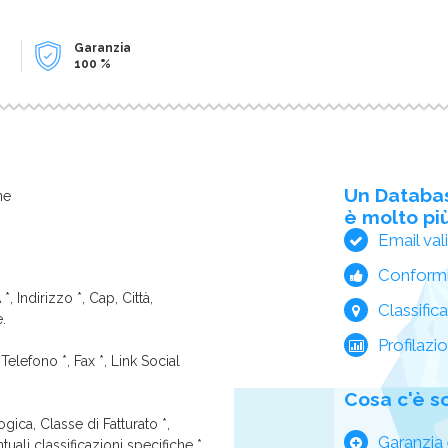
Garanzia
100 %
Un Databa
ne
è molto più
Email val
Conform
*, Indirizzo *, Cap, Città,
Classific
e.
Profilazi
Telefono *, Fax *, Link Social
Cosa c'è s
ica, Classe di Fatturato *,
Garanzia 
tuali classificazioni specifiche *