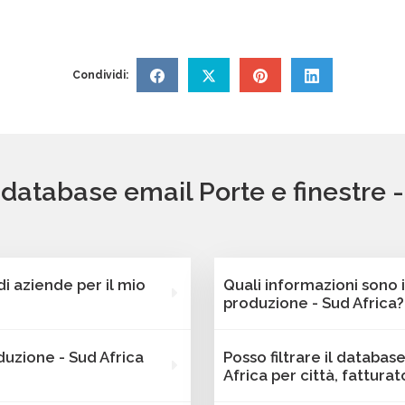
Condividi:
 database email Porte e finestre 
 aziende per il mio
Quali informazioni sono 
produzione - Sud Africa?
nostra piattaforma
Ogni contatto dei databas
duzione - Sud Africa
Posso filtrare il databas
iende attive Porte e
dati di contatto completi 
Africa per città, fattur
i includono l'indirizzo
informazioni strategiche 