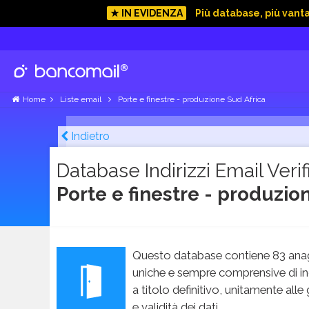
★ IN EVIDENZA
Più database, più vant
Home
Liste email
Porte e finestre - produzione Sud Africa
Indietro
Database Indirizzi Email Verifi
Porte e finestre - produzio
Questo database contiene 83 anag
uniche e sempre comprensive di in
a titolo definitivo, unitamente alle
e validità dei dati.