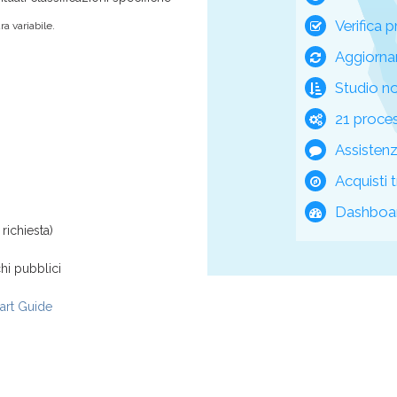
Verifica p
a variabile.
Aggiorna
Studio n
21 process
Assisten
Acquisti t
Dashboar
richiesta)
hi pubblici
rt Guide