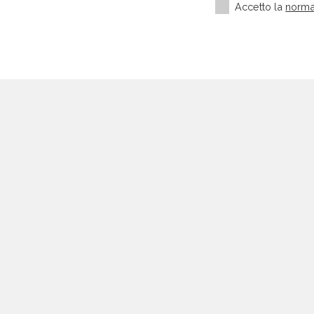
Accetto la
norma
Settori più richiesti
Settore manifatturiero
Edilizia e Costruzioni
HORECA
Medicina ed estetica
Automotive