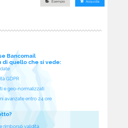
Esempio
Acquista
se Bancomail
 di quello che si vede:
idate
ità GDPR
ati e geo-normalizzati
oni avanzate entro 24 ore
otto?
e rimborso validità