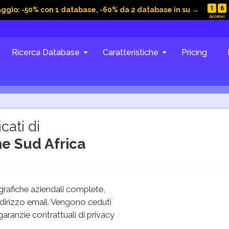
1
6
aggio: -50% con 1 database, -60% da 2 database in su →
Ricerca Database
Caratteristiche
Pricing
cati di
ne Sud Africa
rafiche aziendali complete,
dirizzo email. Vengono ceduti
 garanzie contrattuali di privacy