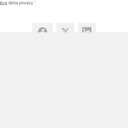
tiva
della privacy *
Centro di Conoscenza
Blog
Tutte le Risorse Email Marketing
Vantaggi Email Marketing
Permission Marketing
Guide