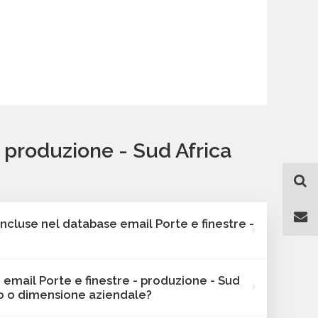
- produzione - Sud Africa
incluse nel database email Porte e finestre -
e Bancomail include sempre l'indirizzo email, i
e email Porte e finestre - produzione - Sud
e la categorizzazione. Oltre a questi, le
ato o dimensione aziendale?
variano in base al database selezionato: potrai