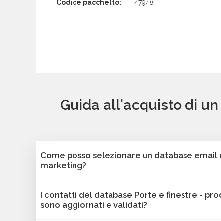
Codice pacchetto:
47948
Guida all'acquisto di un
Come posso selezionare un database email di
marketing?
Puoi selezionare e acquistare i database dalla 
I contatti del database Porte e finestre - pro
Bancomail. Troverai contatti B2B verificati di az
sono aggiornati e validati?
finestre - produzione - Sud Africa. Tutti i contatt