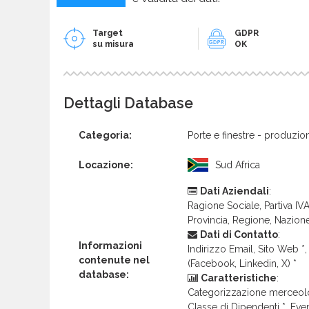
Target
GDPR
su misura
OK
Dettagli Database
Categoria:
Porte e finestre - produzio
Locazione:
Sud Africa
Dati Aziendali
:
Ragione Sociale, Partiva IVA 
Provincia, Regione, Nazion
Dati di Contatto
:
Informazioni
Indirizzo Email, Sito Web *, 
contenute nel
(Facebook, Linkedin, X) *
database:
Caratteristiche
:
Categorizzazione merceolog
Classe di Dipendenti *, Even