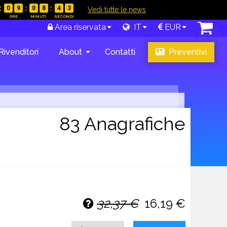
0
9
0
8
4
2
|
Vedi tutte le news
Area riservata
IT
EUR
Rivenditori
About
Contatti
Preventivi
83 Anagrafiche
32,37 €
16,19 €