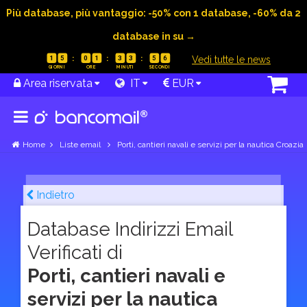
Più database, più vantaggio: -50% con 1 database, -60% da 2
database in su →
|
Vedi tutte le news
1
5
0
1
3
3
5
5
Area riservata
IT
EUR
Home
Liste email
Porti, cantieri navali e servizi per la nautica Croazia
Indietro
Database Indirizzi Email
Verificati di
Porti, cantieri navali e
servizi per la nautica