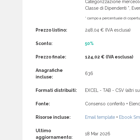
Categorizzazione merceolog
Classe di Dipendenti *, Even
* campo a percentuale di copertur
Prezzo listino:
248,04 €
(IVA esclusa)
Sconto:
50%
Prezzo finale:
124,02 €
(IVA esclusa)
Anagrafiche
636
incluse:
Formati distribuiti:
EXCEL - TAB - CSV (altri su 
Fonte:
Consenso conferito + Elenc
Risorse incluse:
Email template
+
Ebook Sma
Ultimo
18 Mar 2026
aggiornamento: