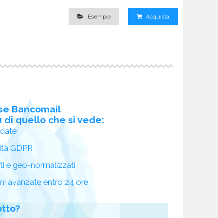
Esempio
Acquista
se Bancomail
 di quello che si vede:
idate
ità GDPR
ati e geo-normalizzati
oni avanzate entro 24 ore
otto?