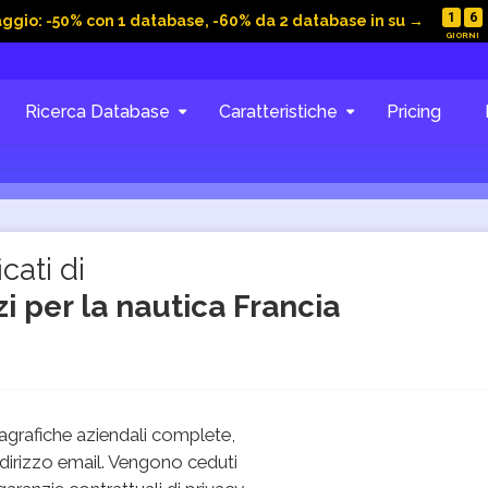
1
6
aggio: -50% con 1 database, -60% da 2 database in su →
Ricerca Database
Caratteristiche
Pricing
cati di
izi per la nautica Francia
grafiche aziendali complete,
dirizzo email. Vengono ceduti