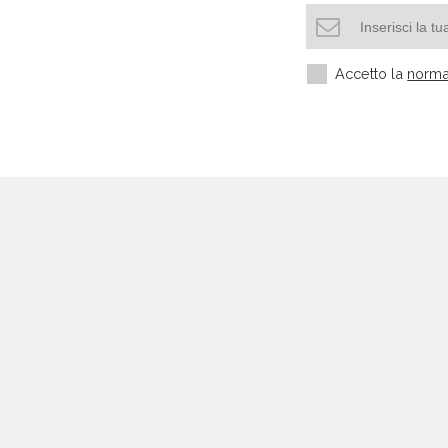
Accetto la
norma
Settori più richiesti
Settore manifatturiero
Edilizia e Costruzioni
HORECA