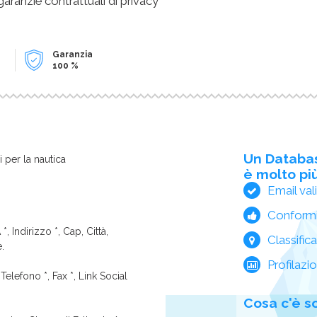
 garanzie contrattuali di privacy
Garanzia
100 %
Un Databa
zi per la nautica
è molto più
Email val
Conform
*, Indirizzo *, Cap, Città,
Classific
e.
Profilazi
Telefono *, Fax *, Link Social
Cosa c'è s