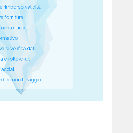
e rimborso validità
re fornitura
mento ciclico
ormativo
i di verifica dati
za e follow-up
racciati
d di monitoraggio