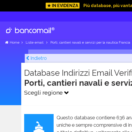
★ IN EVIDENZA
Più database, più vant
Home
Liste email
Porti, cantieri navali e servizi per la nautica Francia
Indietro
Database Indirizzi Email Verifi
Porti, cantieri navali e serv
Scegli regione
Questo database contiene 636 ana
uniche e sempre comprensive di in