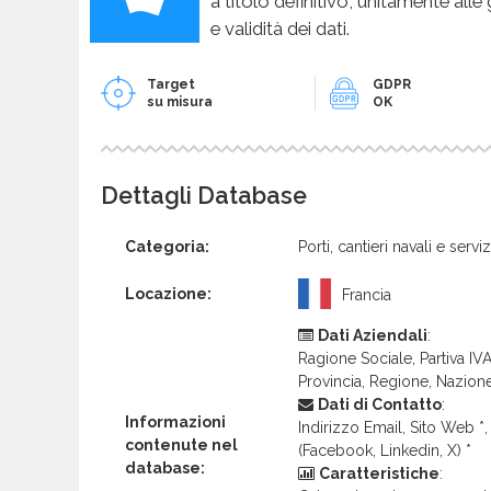
a titolo definitivo, unitamente alle
e validità dei dati.
Target
GDPR
su misura
OK
Dettagli Database
Categoria:
Porti, cantieri navali e servi
Locazione:
Francia
Dati Aziendali
:
Ragione Sociale, Partiva IVA 
Provincia, Regione, Nazion
Dati di Contatto
:
Informazioni
Indirizzo Email, Sito Web *, 
contenute nel
(Facebook, Linkedin, X) *
database:
Caratteristiche
: