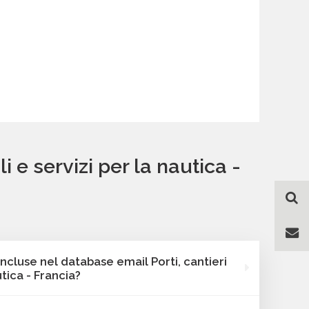
i e servizi per la nautica -
ncluse nel database email Porti, cantieri
utica - Francia?
e Bancomail include sempre l'indirizzo email, i