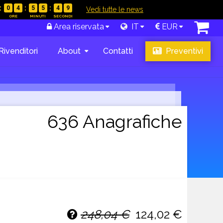
0
4
5
5
4
8
|
Vedi tutte le news
Area riservata
IT
EUR
Rivenditori
About
Contatti
Preventivi
636 Anagrafiche
248,04 €
124,02 €