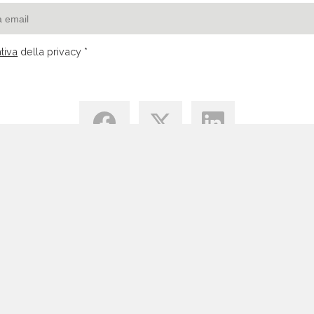
tiva
della privacy *
Centro di Conoscenza
Blog
Tutte le Risorse Email Marketing
Vantaggi Email Marketing