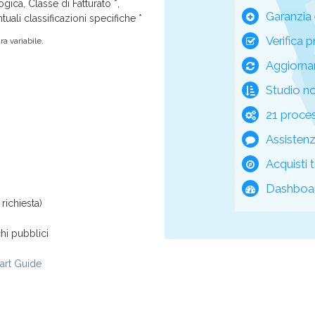
ica, Classe di Fatturato *,
Garanzia 
tuali classificazioni specifiche *
Verifica p
a variabile.
Aggiorna
Studio n
21 process
Assisten
Acquisti t
Dashboar
richiesta)
hi pubblici
rt Guide