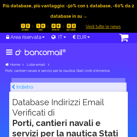
Più database, più vantaggio: -50% con 1 database, -60% da 2
database in su →
|
Vedi tutte le news
1
5
1
4
0
8
0
1
Area riservata
IT
EUR
Home
Liste email
Porti, cantieri navali e servizi per la nautica Stati Uniti d’America
Indietro
Database Indirizzi Email
Verificati di
Porti, cantieri navali e
servizi per la nautica Stati