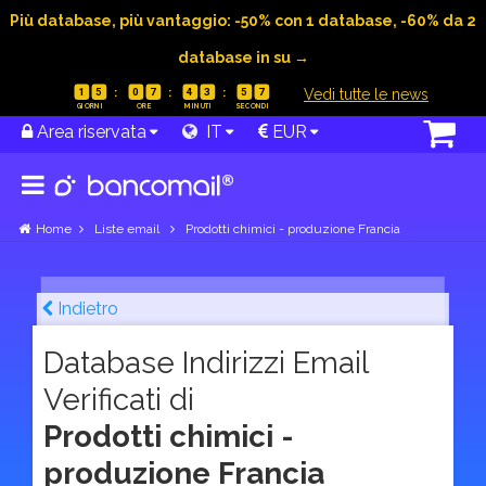
Più database, più vantaggio: -50% con 1 database, -60% da 2
database in su →
|
Vedi tutte le news
1
5
0
7
4
3
5
6
Area riservata
IT
EUR
Home
Liste email
Prodotti chimici - produzione Francia
Indietro
Database Indirizzi Email
Verificati di
Prodotti chimici -
produzione Francia