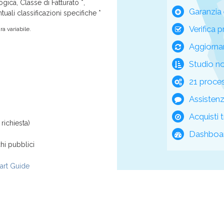
ica, Classe di Fatturato *,
Garanzia 
tuali classificazioni specifiche *
Verifica p
a variabile.
Aggiorna
Studio n
21 process
Assisten
Acquisti t
richiesta)
Dashboar
hi pubblici
rt Guide