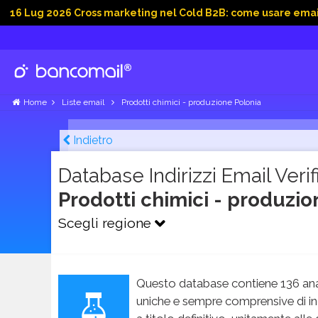
 2026 Cross marketing nel Cold B2B: come usare email, dati so
Home
Liste email
Prodotti chimici - produzione Polonia
Indietro
Database Indirizzi Email Verifi
Prodotti chimici - produzi
Scegli regione
Questo database contiene 136 ana
uniche e sempre comprensive di in