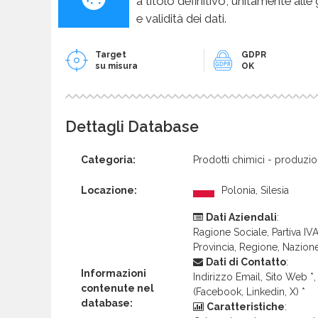
a titolo definitivo, unitamente alle
e validità dei dati.
Target
GDPR
su misura
OK
Dettagli Database
Categoria:
Prodotti chimici - produzi
Locazione:
Polonia, Silesia
Dati Aziendali
:
Ragione Sociale, Partiva IVA 
Provincia, Regione, Nazion
Dati di Contatto
:
Informazioni
Indirizzo Email, Sito Web *, 
contenute nel
(Facebook, Linkedin, X) *
database:
Caratteristiche
: