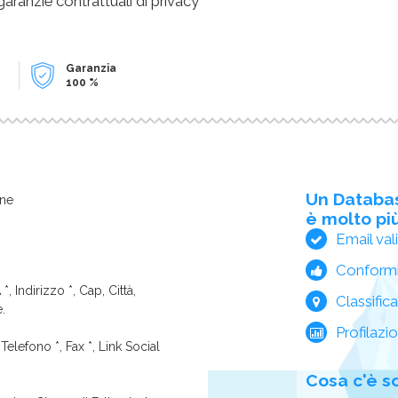
 garanzie contrattuali di privacy
Garanzia
100 %
Un Databa
one
è molto più
Email val
Conform
*, Indirizzo *, Cap, Città,
Classific
e.
Profilazi
Telefono *, Fax *, Link Social
Cosa c'è s