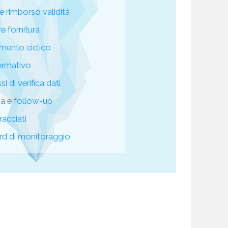
e rimborso validità
re fornitura
mento ciclico
ormativo
i di verifica dati
za e follow-up
racciati
d di monitoraggio