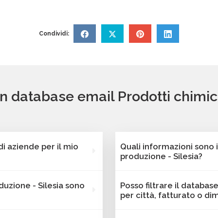
Condividi:
un database email Prodotti chimici
 aziende per il mio
Quali informazioni sono 
produzione - Silesia?
nostra piattaforma
Ogni contatto dei databas
duzione - Silesia sono
Posso filtrare il databas
ziende attive Prodotti
dati di contatto completi 
per città, fatturato o d
cludono l'indirizzo email e
informazioni strategiche 
nsione aziendale e altri
trovare dati come fatturat
ludano email attive e
Assolutamente sì. I data