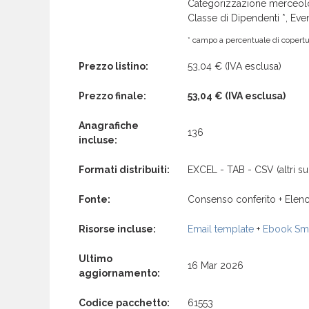
Categorizzazione merceolog
Classe di Dipendenti *, Even
* campo a percentuale di copertur
Prezzo listino:
53,04 €
(IVA esclusa)
Prezzo finale:
53,04 €
(IVA esclusa)
Anagrafiche
136
incluse:
Formati distribuiti:
EXCEL - TAB - CSV (altri su 
Fonte:
Consenso conferito + Elenc
Risorse incluse:
Email template
+
Ebook Sma
Ultimo
16 Mar 2026
aggiornamento:
Codice pacchetto:
61553