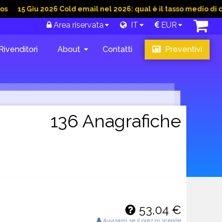
Giu 2026 Cold email nel 2026: qual è il tasso medio di conversi
Area riservata
IT
EUR
Rivenditori
About
Contatti
Preventivi
136 Anagrafiche
53,04 €
Avvisami se il prezzo scende