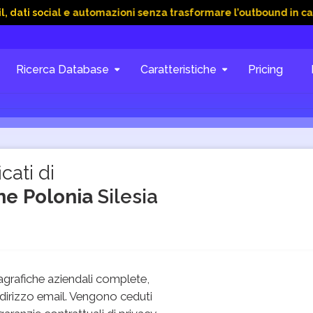
cial e automazioni senza trasformare l’outbound in caos
15 
Ricerca Database
Caratteristiche
Pricing
cati di
one Polonia
Silesia
grafiche aziendali complete,
dirizzo email. Vengono ceduti