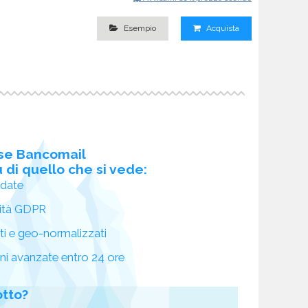
Esempio
Acquista
se Bancomail
 di quello che si vede:
idate
ità GDPR
ati e geo-normalizzati
oni avanzate entro 24 ore
otto?