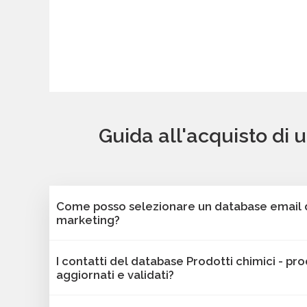
Guida all'acquisto di 
Come posso selezionare un database email di
marketing?
Puoi selezionare e acquistare i database dalla 
I contatti del database Prodotti chimici - pro
Bancomail. Troverai contatti B2B verificati di a
aggiornati e validati?
chimici - produzione - Silesia. Tutti i contatti in
sono filtrabili per area geografica, settore, dime
Sì, Bancomail garantisce che tutti i contatti inc