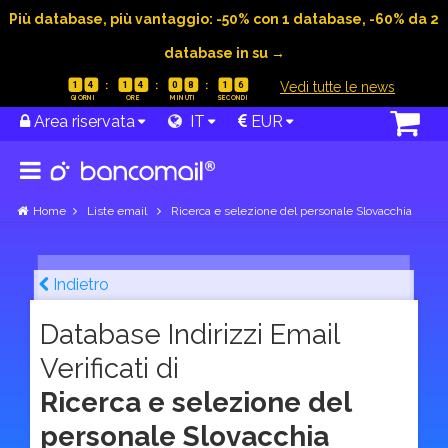
Più database, più vantaggio: -50% con 1 database, -60% da 2
database in su →
|
Vedi tutte le news
1
4
1
4
0
8
1
5
Area riservata
IT
EUR
Home
Liste email
Ricerca e selezione del personale Slovacchia
Indietro
Database Indirizzi Email
Verificati di
Ricerca e selezione del
personale Slovacchia