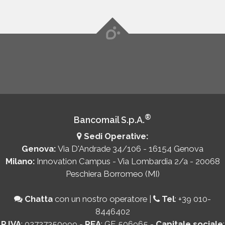
®
Bancomail S.p.A.
Sedi Operative:
Genova:
Via D'Andrade 34/106 - 16154 Genova
Milano:
Innovation Campus - Via Lombardia 2/a - 20068
Peschiera Borromeo (MI)
Chatta
con un nostro operatore
|
Tel
:
+39 010-
8446402
P.IVA
: 02727350999 -
REA
: GE 506965 -
Capitale sociale
: