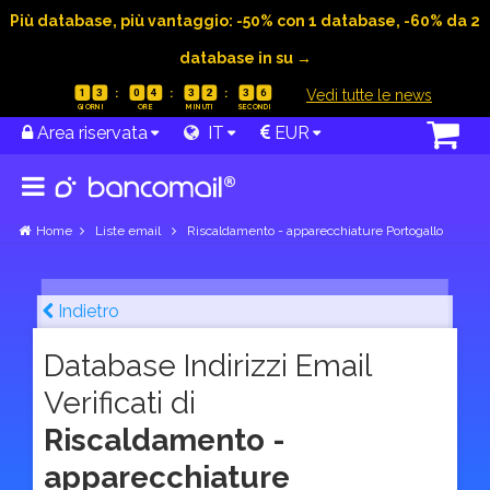
Più database, più vantaggio: -50% con 1 database, -60% da 2
database in su →
|
Vedi tutte le news
1
3
0
4
3
2
3
5
Area riservata
IT
EUR
Home
Liste email
Riscaldamento - apparecchiature Portogallo
Indietro
Database Indirizzi Email
Verificati di
Riscaldamento -
apparecchiature