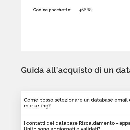
Codice pacchetto:
46688
Guida all'acquisto di un d
Come posso selezionare un database email di
marketing?
Puoi selezionare e acquistare i database dalla 
I contatti del database Riscaldamento - app
Bancomail. Troverai contatti B2B verificati di az
Unito sono aggiornati e validati?