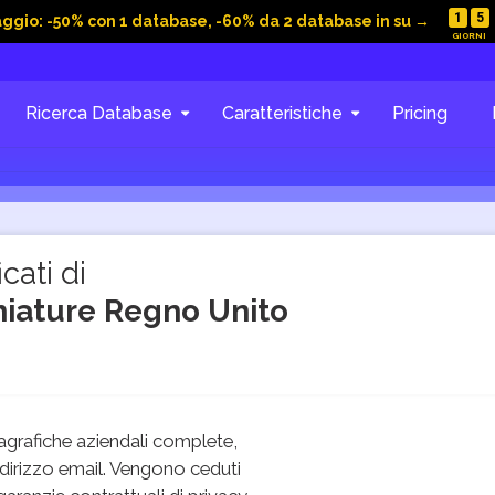
1
5
aggio: -50% con 1 database, -60% da 2 database in su →
Ricerca Database
Caratteristiche
Pricing
cati di
iature Regno Unito
grafiche aziendali complete,
dirizzo email. Vengono ceduti