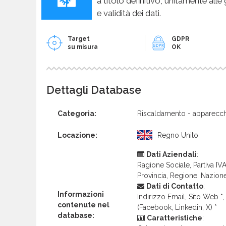
a titolo definitivo, unitamente alle
e validità dei dati.
Target
GDPR
su misura
OK
Dettagli Database
Categoria:
Riscaldamento - apparecch
Locazione:
Regno Unito
Dati Aziendali
:
Ragione Sociale, Partiva IVA 
Provincia, Regione, Nazion
Dati di Contatto
:
Informazioni
Indirizzo Email, Sito Web *, 
contenute nel
(Facebook, Linkedin, X) *
database:
Caratteristiche
: