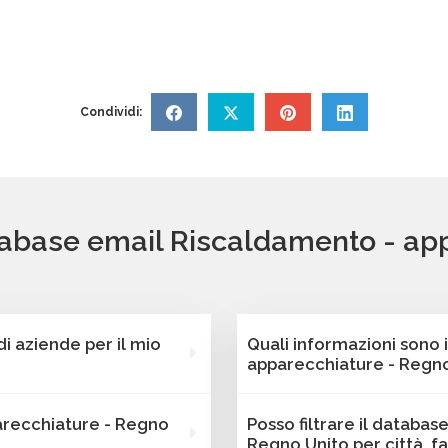
Condividi:
atabase email Riscaldamento - ap
 aziende per il mio
Quali informazioni sono
apparecchiature - Regno
nostra piattaforma
Ogni contatto dei databas
arecchiature - Regno
Posso filtrare il databa
iende attive
dati di contatto completi 
Regno Unito per città, f