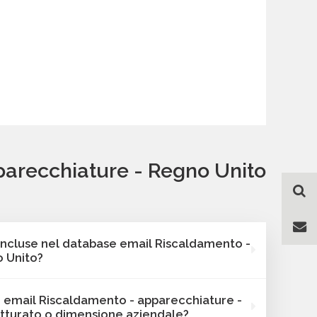
parecchiature - Regno Unito
 incluse nel database email Riscaldamento -
 Unito?
e Bancomail include sempre l'indirizzo email, i
se email Riscaldamento - apparecchiature -
e la categorizzazione. Oltre a questi, le
atturato o dimensione aziendale?