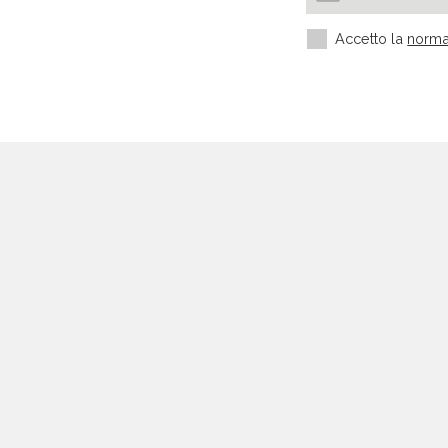
Accetto la
norma
Settori più richiesti
Settore manifatturiero
Edilizia e Costruzioni
HORECA
Medicina ed estetica