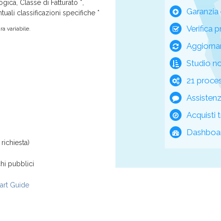
ica, Classe di Fatturato *,
Garanzia 
tuali classificazioni specifiche *
Verifica p
a variabile.
Aggiorna
Studio n
21 process
Assisten
Acquisti t
Dashboar
richiesta)
hi pubblici
rt Guide