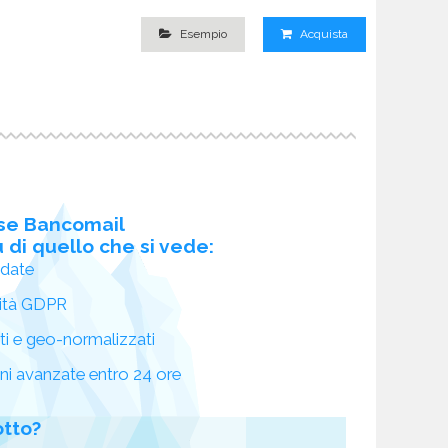
Esempio
Acquista
se Bancomail
 di quello che si vede:
idate
ità GDPR
ati e geo-normalizzati
oni avanzate entro 24 ore
otto?