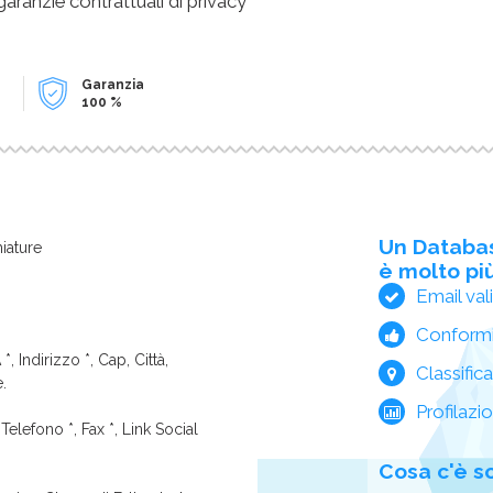
 garanzie contrattuali di privacy
Garanzia
100 %
Un Databa
iature
è molto più
Email val
Conform
*, Indirizzo *, Cap, Città,
Classific
e.
Profilazi
Telefono *, Fax *, Link Social
Cosa c'è s