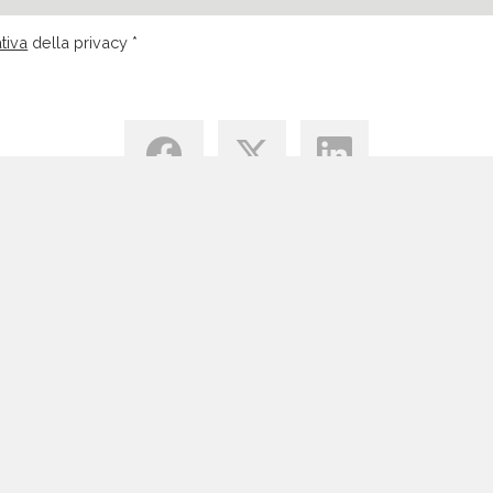
tiva
della privacy *
Centro di Conoscenza
Blog
Tutte le Risorse Email Marketing
Vantaggi Email Marketing
Permission Marketing