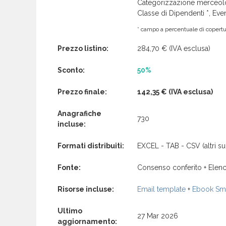
Categorizzazione merceolog
Classe di Dipendenti *, Even
* campo a percentuale di copertur
Prezzo listino:
284,70 €
(IVA esclusa)
Sconto:
50%
Prezzo finale:
142,35 €
(IVA esclusa)
Anagrafiche
730
incluse:
Formati distribuiti:
EXCEL - TAB - CSV (altri su 
Fonte:
Consenso conferito + Elenc
Risorse incluse:
Email template
+
Ebook Sma
Ultimo
27 Mar 2026
aggiornamento: