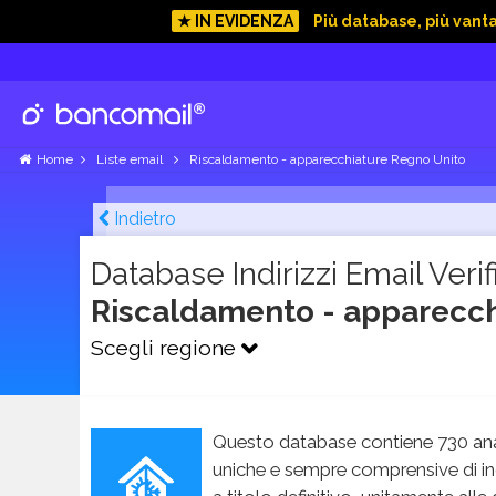
★ IN EVIDENZA
Più database, più vant
Home
Liste email
Riscaldamento - apparecchiature Regno Unito
Indietro
Database Indirizzi Email Verifi
Riscaldamento - apparecch
Scegli regione
Questo database contiene 730 ana
uniche e sempre comprensive di in