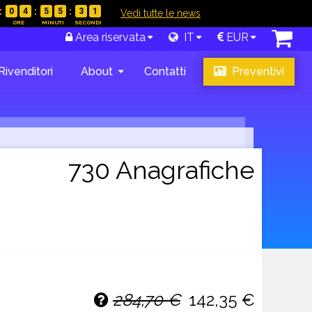
0
4
5
5
3
0
|
Vedi tutte le news
Area riservata
IT
EUR
Rivenditori
About
Contatti
Preventivi
730 Anagrafiche
284,70 €
142,35 €