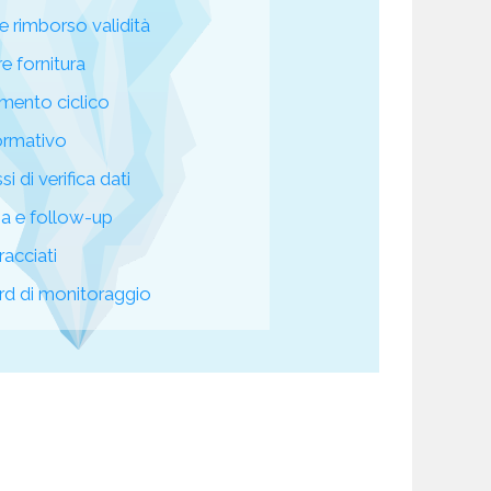
e rimborso validità
re fornitura
mento ciclico
ormativo
i di verifica dati
za e follow-up
racciati
d di monitoraggio