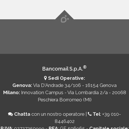
®
Bancomail S.p.A.
Sedi Operative:
Genova:
Via D'Andrade 34/106 - 16154 Genova
Milano:
Innovation Campus - Via Lombardia 2/a - 20068
Peschiera Borromeo (MI)
Chatta
con un nostro operatore
|
Tel
:
+39 010-
8446402
P.IVA
: 02727350999 -
REA
: GE 506965 -
Capitale sociale
: