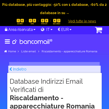
Più database, più vantaggio: -50% con 1 database, -60% da 2
database in su →
|
Vedi tutte le news
1
6
1
3
3
3
4
6
Area riservata
IT
EUR
Home
Liste email
Riscaldamento - apparecchiature Romania
Indietro
Database Indirizzi Email
Verificati di
Riscaldamento -
apparecchiature Romania