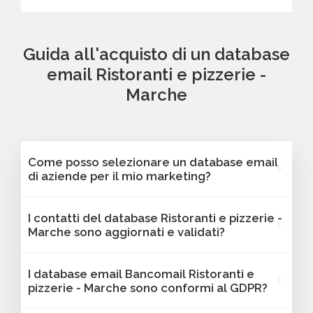
Guida all'acquisto di un database
email Ristoranti e pizzerie -
Marche
Come posso selezionare un database email
di aziende per il mio marketing?
Puoi selezionare e acquistare i database dalla
I contatti del database Ristoranti e pizzerie -
nostra piattaforma Bancomail. Troverai
Marche sono aggiornati e validati?
contatti B2B verificati di aziende attive
Ristoranti e pizzerie - Marche. Tutti i contatti
Sì, Bancomail garantisce che tutti i contatti
I database email Bancomail Ristoranti e
includono l'indirizzo email e sono filtrabili per
includano email attive e aggiornate. I nostri
pizzerie - Marche sono conformi al GDPR?
area geografica, settore, dimensione
database vengono sottoposti a verifiche
aziendale e altri criteri utili per il tuo marketing.
regolari per offrire solo contatti affidabili,