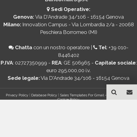
Sedi Operative:
Genova:
Via D'Andrade 34/106 - 16154 Genova
Milano:
Innovation Campus - Via Lombardia 2/a - 20068
Peschiera Borromeo (MI)
Chatta
con un nostro operatore
|
Tel
:
+39 010-
8446402
P.IVA
: 02727350999 -
REA
: GE 506965 -
Capitale sociale
:
euro 295.000,00 i.v.
Sede legale:
Via D'Andrade 34/106 - 16154 Genova
Privacy Policy
|
Database Policy
|
Sales Templates For Gmail - AddOn Policy
|
Cookie Policy
®
© Copyright 2026 Bancomail