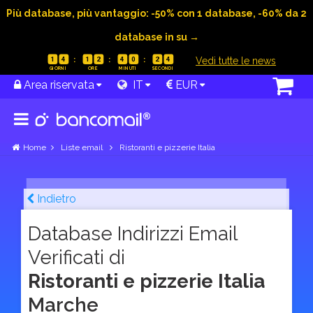
Più database, più vantaggio: -50% con 1 database, -60% da 2
database in su →
|
Vedi tutte le news
1
4
1
2
4
0
2
3
Area riservata
IT
EUR
Home
Liste email
Ristoranti e pizzerie Italia
Indietro
Database Indirizzi Email
Verificati di
Ristoranti e pizzerie Italia
Marche